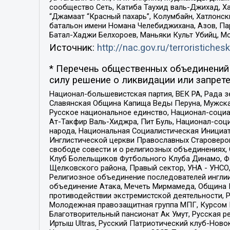
сообщество Сеть, Катиба Таухид валь-Джихад, Хай
“Джамаат “Красный пахарь”, Колумбайн, Хатлонск
батальон имени Номана Челебиджихана, Азов, Па
Батал-Хаджи Белхороев, Маньяки Культ Убийц, М
Источник:
http://nac.gov.ru/terroristichesk
* Перечень общественных объединений 
силу решение о ликвидации или запрете
Национал-большевистская партия, ВЕК РА, Рада 
Славянская Община Капища Веды Перуна, Мужская
Русское национальное единство, Национал-социа
Ат-Такфир Валь-Хиджра, Пит Буль, Национал-соц
народа, Национальная Социалистическая Инициат
Инглистической церкви Православных Староверов
свободе совести и о религиозных объединениях,
Клуб Болельщиков Футбольного Клуба Динамо, Фа
Щелковского района, Правый сектор, УНА - УНСО, У
Религиозное объединение последователей инглии
объединение Атака, Мечеть Мирмамеда, Община К
противодействии экстремистской деятельности, 
Молодежная правозащитная группа МПГ, Курсом П
Благотворительный пансионат Ак Умут, Русская ре
Иртыш Ultras, Русский Патриотический клуб-Нов