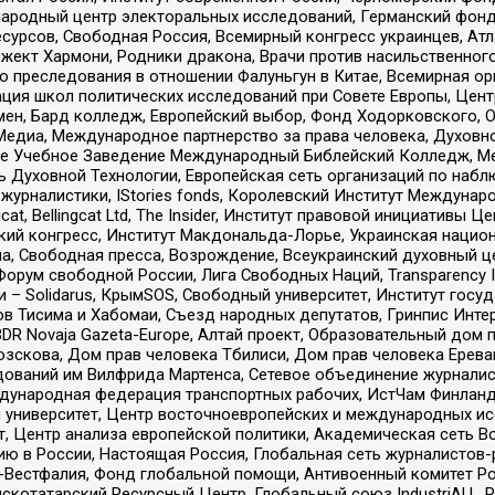
родный центр электоральных исследований, Германский фонд
рсов, Свободная Россия, Всемирный конгресс украинцев, Атла
ект Хармони, Родники дракона, Врачи против насильственного
ию преследования в отношении Фалуньгун в Китае, Всемирная о
ация школ политических исследований при Совете Европы, Цен
мен, Бард колледж, Европейский выбор, Фонд Ходорковского,
едиа, Международное партнерство за права человека, Духовно
ое Учебное Заведение Международный Библейский Колледж, М
ь Духовной Технологии, Европейская сеть организаций по наб
урналистики, IStories fonds, Королевский Институт Между
gcat, Bellingcat Ltd, The Insider, Институт правовой инициатив
инский конгресс, Институт Макдональда-Лорье, Украинская нац
, Свободная пресса, Возрождение, Всеукраинский духовный цен
орум свободной России, Лига Свободных Наций, Transparеncy I
– Solidarus, КрымSOS, Свободный университет, Институт госу
в Тисима и Хабомаи, Съезд народных депутатов, Гринпис Инте
DR Novaja Gazeta-Europe, Алтай проект, Образовательный дом 
зскова, Дом прав человека Тбилиси, Дом прав человека Ерева
едований им Вилфрида Мартенса, Сетевое объединение журнали
Международная федерация транспортных рабочих, ИстЧам Финлан
й университет, Центр восточноевропейских и международных и
, Центр анализа европейской политики, Академическая сеть Во
ю в России, Настоящая Россия, Глобальная сеть журналистов
естфалия, Фонд глобальной помощи, Антивоенный комитет России,
татарский Ресурсный Центр, Глобальный союз IndustriALL, Russi