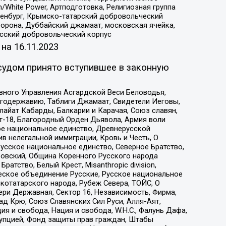
/White Power, Артподготовка, Религиозная группа
Оренбург, Крымско-татарский добровольческий
орона, Дуббайский джамаат, московская ячейка,
усский добровольческий корпус
 на
16.11.2023
судом принято вступившее в законную
вного Управления Асгардской Веси Беловодья,
годержавию, Таблиги Джамаат, Свидетели Иеговы,
айат Кабарды, Балкарии и Карачая, Союз славян,
т-18, Благородный Орден Дьявола, Армия воли
ое национальное единство, Древнерусской
 нелегальной иммиграции, Кровь и Честь, О
усское национальное единство, Северное Братство,
ровский, Община Коренного Русского народа
атство, Белый Крест, Misanthropic division,
еское объединение Русские, Русское национальное
котатарского народа, Рубеж Севера, ТОЙС, О
ри Державная, Сектор 16, Независимость, Фирма,
д Крю, Союз Славянских Сил Руси, Алля-Аят,
я и свобода, Нация и свобода, W.H.С., Фалунь Дафа,
рупцией, Фонд защиты прав граждан, Штабы