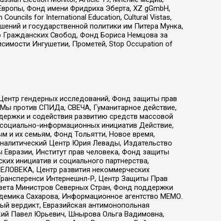
Европы, Фонд имени Фридриха Эберта, XZ gGmbH,
ls for International Education, Cultural Vistas,
ошений и государственной политики им Питера Мунка,
 Гражданских Свобод, Фонд Бориса Немцова за
имости Ингушетии, Прометей, Stop Occupation of
 Центр гендерных исследований, Фонд защиты прав
 Мы против СПИДа, СВЕЧА, Гуманитарное действие,
ддержки и содействия развитию средств массовой
р социально-информационных инициатив Действие,
 и их семьям, Фонд Тольятти, Новое время,
, Аналитический Центр Юрия Левады, Издательство
 Евразии, Институт прав человека, Фонд защиты
ких инициатив и социального партнерства,
ЕЛОВЕКА, Центр развития некоммерческих
 Трансперенси Интернешнл-Р, Центр Защиты Прав
овета Министров Северных Стран, Фонд поддержки
адемика Сахарова, Информационное агентство МЕМО.
ый вердикт, Евразийская антимонопольная
кий Павел Юрьевич, Шнырова Ольга Вадимовна,