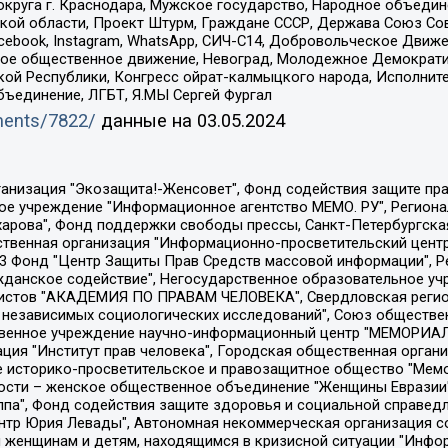
округа г. Краснодара, Мужское государство, Народное объедин
ой области, Проект Штурм, Граждане СССР, Держава Союз Сов
Facebook, Instagram, WhatsApp, СИЧ-С14, Добровольческое Движ
ское общественное движение, Невоград, Молодежное Демократ
ой Республики, Конгресс ойрат-калмыцкого народа, Исполнит
бъединение, ЛГБТ, Я.МЫ Сергей Фургал
uments/7822/
данные на
03.05.2024
Общество с ограниченной ответственностью "Радио Свободная Европа/Радио Свобода", Чешское информационное агентство "MEDIUM-ORIENT", Красноярская региональная общественная организация "Мы против СПИДа", Камалягин Денис Николаевич, Маркелов Сергей Евгеньевич, Пономарев Лев Александрович, Савицкая Людмила Алексеевна, Автономная некоммерческая организация "Центр по работе с проблемой насилия "НАСИЛИЮ.НЕТ", Межрегиональный профессиональный союз работников здравоохранения "Альянс врачей", Юридическое лицо, зарегистрированное в Латвийской Республике, SIA "Medusa Project" (регистрационный номер 40103797863, дата регистрации 10.06.2014), Некоммерческая организация "Фонд по борьбе с коррупцией", Автономная некоммерческая организация "Институт права и публичной политики", Баданин Роман Сергеевич, Гликин Максим Александрович, Железнова Мария Михайловна, Лукьянова Юлия Сергеевна, Маетная Елизавета Витальевна, Маняхин Петр Борисович, Чуракова Ольга Владимировна, Ярош Юлия Петровна, Юридическое лицо "The Insider SIA", зарегистрированное в Риге, Латвийская Республика (дата регистрации 26.06.2015), являющееся администратором доменного имени интернет-издания "The Insider SIA", https://theins.ru, Постернак Алексей Евгеньевич, Рубин Михаил Аркадьевич, Анин Роман Александрович, Юридическое лицо Istories fonds, зарегистрированное в Латвийской Республике (регистрационный номер 50008295751, дата регистрации 24.02.2020), Великовский Дмитрий Александрович, Долинина Ирина Николаевна, Мароховская Алеся Алексеевна, Шлейнов Роман Юрьевич, Шмагун Олеся Валентиновна, Общество с ограниченной ответственностью "Альтаир 2021", Общество с ограниченной ответственностью "Вега 2021", Общество с ограниченной ответственностью "Главный редактор 2021", Общество с ограниченной ответственностью "Ромашки монолит", Важенков Артем Валерьевич, Ивановская областная общественная организация "Центр гендерных исследований", Гурман Юрий Альбертович, Медиапроект "ОВД-Инфо", Егоров Владимир Владимирович, Жилинский Владимир Александрович, Общество с ограниченной ответственностью "ЗП", Иванова София Юрьевна, Карезина Инна Павловна, Кильтау Екатерина Викторовна, Петров Алексей Викторович, Пискунов Сергей Евгеньевич, Смирнов Сергей Сергеевич, Тихонов Михаил Сергеевич, Общество с ограниченной ответственностью "ЖУРНАЛИСТ-ИНОСТРАННЫЙ АГЕНТ", Арапова Галина Юрьевна, Вольтская Татьяна Анатольевна, Американская компания "Mason G.E.S. Anonymous Foundation" (США), являющаяся владельцем интернет-издания https://mnews.world/, Компания "Stichting Bellingcat", зарегистрированная в Нидерландах (дата регистрации 11.07.2018), Захаров Андрей Вячеславович, Клепиковская Екатерина Дмитриевна, Общество с ограниченной ответственностью "МЕМО", Перл Роман Александрович, Симонов Евгений Алексеевич, Соловьева Елена Анатольевна, Сотников Даниил Владимирович, Сурначева Елизавета Дмитриевна, Автономная некоммерческая организация по защите прав человека и информированию населения "Якутия – Наше Мнение", Общество с ограниченной ответственностью "Москоу диджитал медиа", с 26.01.2023 Общество с ограниченной ответственностью "Чайка Белые сады", Ветошкина Валерия Валерьевна, Заговора Максим Александрович, Межрегиональное общественное движение "Российская ЛГБТ - сеть", Оленичев Максим Владимирович, Павлов Иван Юрьевич, Скворцова Елена Сергеевна, Общество с ограниченной ответственностью "Как бы инагент", Кочетков Игорь Викторович, Общество с ограниченной ответственностью "Честные выборы", Еланчик Олег Александрович, Общество с ограниченной ответственностью "Нобелевский призыв", Гималова Регина Эмилевна, Григорьев Андрей Валерьевич, Григорьева Алина Александровна, Ассоциация по содействию защите прав призывников, альтернативнослужащих и военнослужащих "Правозащитная группа "Гражданин.Армия.Право", Хисамова Регина Фаритовна, Автономная некоммерческая организация по реализа