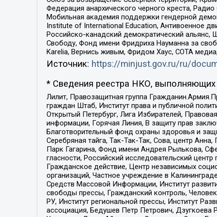
Федерация анархического черного креста, Радио
Мобильная академия поддержки гендерной демократи
Institute of International Education, Антивоенн
Российско-канадский демократический альянс, 
Свободу, Фонд имени Фридриха Науманна за свобо
Karelia, Вернись живым, Фридом Хаус, СОТА меди
Источник:
https://minjust.gov.ru/ru/doc
* Сведения реестра НКО, выполняющих 
Лилит, Правозащитная группа Гражданин.Армия.П
граждан Штаб, Институт права и публичной поли
Открытый Петербург, Лига Избирателей, Правова
информации, Горячая Линия, В защиту прав закл
Благотворительный фонд охраны здоровья и защи
Серебряная тайга, Так-Так-Так, Сова, центр Анн
Парк Гагарина, Фонд имени Андрея Рылькова, Сф
гласности, Российский исследовательский центр 
Гражданское действие, Центр независимых соци
организаций, Частное учреждение в Калининград
Средств Массовой Информации, Институт развити
свободы прессы, Гражданский контроль, Человек
РУ, Институт региональной прессы, Институт Ра
ассоциация, Бедушев Петр Петрович, Дзугкоева 