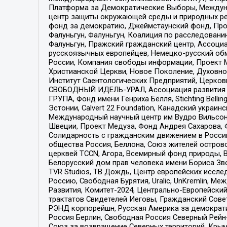
Платформа за Демократические Выборы, Междуна
центр защиты окружающей среды и природных ресу
фонд за демократию, Джеймстаунский фонд, Прож
Фалуньгун, Фалуньгун, Коалиция по расследован
Фалуньгун, Пражский гражданский центр, Ассоци
русскоязычных европейцев, Немецко-русский об
России, Компания свободы информации, Проект М
Христианской Церкви, Новое Поколение, Духовн
Институт Саентологических Предприятий, Церков
СВОБОДНЫЙ ИДЕЛЬ-УРАЛ, Ассоциация развития ж
ГРУПА, Фонд имени Генриха Бёлля, Stichting Bellin
Эстонии, Calvert 22 Foundation, Канадский укра
Международный научный центр им Вудро Вильсона
Швеции, Проект Медуза, Фонд Андрея Сахарова, Ф
Солидарность с гражданским движением в России 
общества Россия, Беллона, Союз жителей острово
церквей TCCN, Агора, Всемирный фонд природы, B
Белорусский дом прав человека имени Бориса Зво
TVR Studios, ТВ Дождь, Центр европейских иссл
Россию, Свободная Бурятия, Uralic, UnKremlin, 
Развития, Комитет-2024, Центрально-Европейски
трактатов Свидетелей Иеговы, Гражданский Совет
РЭНД корпорейшн, Русская Америка за демократи
Россия Берлин, Свободная Россия Северный Рейн-В
Союз за возвращение Северных территорий, Крымско