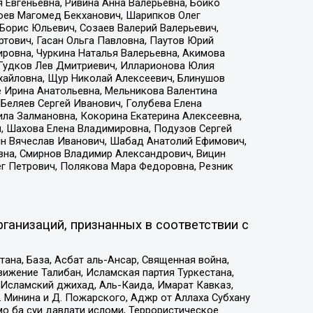
 Евгеньевна, Ривина Анна Валерьевна, Бойко
хоев Магомед Бекханович, Шарипков Олег
Борис Юльевич, Созаев Валерий Валерьевич,
тович, Гасан Ольга Павловна, Паутов Юрий
ровна, Чуркина Наталья Валерьевна, Акимова
 Гудков Лев Дмитриевич, Илларионова Юлия
ихайловна, Щур Николай Алексеевич, Блинушов
е Ирина Анатольевна, Мельникова Валентина
Беляев Сергей Иванович, Голубева Елена
ила Залмановна, Кокорина Екатерина Алексеевна,
, Шахова Елена Владимировна, Подузов Сергей
ин Вячеслав Иванович, Шабад Анатолий Ефимович,
вна, Смирнов Владимир Александрович, Вицин
ег Петрович, Полякова Мара Федоровна, Резник
ганизаций, признанных в соответствии с
на, База, Асбат аль-Ансар, Священная война,
ижение Талибан, Исламская партия Туркестана,
Исламский джихад, Аль-Каида, Имарат Кавказ,
 Минина и Д. Пожарского, Аджр от Аллаха Субхану
о ба суи давлати исломи, Террористическое