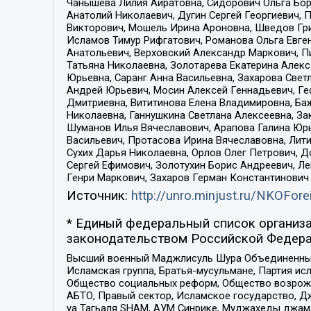
Чанышева Лилия Айратовна, Сидорович Ольга Бори
Анатолий Николаевич, Дугин Сергей Георгиевич, 
Викторович, Мошель Ирина Ароновна, Шведов Гри
Исламов Тимур Рифгатович, Романова Ольга Евге
Анатольевич, Верховский Александр Маркович, П
Татьяна Николаевна, Золотарева Екатерина Алек
Юрьевна, Саранг Анна Васильевна, Захарова Свет
Андрей Юрьевич, Мосин Алексей Геннадьевич, Ге
Дмитриевна, Вититинова Елена Владимировна, Ба
Николаевна, Ганнушкина Светлана Алексеевна, За
Шуманов Илья Вячеславович, Арапова Галина Юрь
Васильевич, Протасова Ирина Вячеславовна, Лит
Сухих Дарья Николаевна, Орлов Олег Петрович, 
Сергей Ефимович, Золотухин Борис Андреевич, Л
Генри Маркович, Захаров Герман Константинович
Источник:
http://unro.minjust.ru/NKOFore
* Единый федеральный список организа
законодательством Российской Федера
Высший военный Маджлисуль Шура Объединенных с
Исламская группа, Братья-мусульмане, Партия ис
Общество социальных реформ, Общество возрожд
АБТО, Правый сектор, Исламское государство, Д
уа Тагьаля SHAM, АУМ Синрике, Муджахеды джама