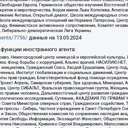
 Свободная Европа, Германское общество изучения Восточной 
и и миротворчества, Форум имени Льва Копелева, American Counci
ое движение Антальи, Открытый диалог, Школа международных отн
Школа международных отношений им Нормана Патерсона, Центр
ду, Феминистское антивоенное сопротивление, Комитет независ
а, Либерально-демократическая Лига Украины
uments/7756/
данные на
13.05.2024
функции иностранного агента:
раво, Нижегородский центр немецкой и европейской культуры,
тики, Фонд борьбы с коррупцией, Альянс врачей, НАСИЛИЮ.НЕТ,
я инициатива, Гражданский Союз, Хасдей Ерушалаим, Центр по
юченных, Институт глобализации и социальных движений, Цент
ты прав граждан, Благотворительный фонд помощи осужденным
а, Проект Апрель, Самарская губерния, Эра здоровья, Мемориал
ера, Центр СИБАЛЬТ, Уральская правозащитная группа, Женщины
по правам человека, Дальневосточный центр развития гражданс
ологических исследований, Сутяжник, АКАДЕМИЯ ПО ПРАВАМ Ч
е Совета Министров северных стран, Гражданское содействие,
я прессы - Сибирь, Частное учреждение в Санкт-Петербурге С
 и Закон, Общественная комиссия по сохранению наследия ак
звития Свободы Информации, Экозащита!-Женсовет, Общественн
Регина Николаевна, Кривенко Сергей Владимирович, Милославс