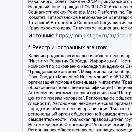
Навального, Совет граждан СССР Прикубанского 
Народный совет граждан РСФСР СССР Архангельск
Социалистических Районов, Meta Platforms Inc, 
Комитет, Татарстанское Региональное Всетатар
Татарской Автономной Советской Социалистическ
Красноярского края, Этническое национальное о
Источник:
https://minjust.gov.ru/ru/doc
* Реестр иностранных агентов:
Калининградская региональная общественная организация "Экозащита!-Женсовет", Фонд содействия защите прав и свобод граждан "Общественный вердикт", Фонд "Институт Развития Свободы Информации", Частное учреждение "Информационное агентство МЕМО. РУ", Региональная общественная организация "Общественная комиссия по сохранению наследия академика Сахарова", Фонд поддержки свободы прессы, Санкт-Петербургская общественная правозащитная организация "Гражданский контроль", Межрегиональная общественная организация "Информационно-просветительский центр "Мемориал", Региональный Фонд "Центр Защиты Прав Средств Массовой Информации", с 05.12.2023 Фонд "Центр Защиты Прав Средств массовой информации", Региональная общественная благотворительная организация помощи беженцам и мигрантам "Гражданское содействие", Негосударственное образовательное учреждение дополнительного профессионального образования (повышение квалификации) специалистов "АКАДЕМИЯ ПО ПРАВАМ ЧЕЛОВЕКА", Свердловская региональная общественная организация "Сутяжник", Автономная некоммерческая организация "Центр независимых социологических исследований", Союз общественных объединений "Российский исследовательский центр по правам человека", Региональное общественное учреждение научно-информационный центр "МЕМОРИАЛ", Некоммерческая организация "Фонд защиты гласности", Автономная некоммерческая организация "Институт прав человека", Городская общественная организация "Екатеринбургское общество "МЕМОРИАЛ", Городская общественная организация "Рязанское историко-просветительское и правозащитное общество "Мемориал" (Рязанский Мемориал), Челябинский региональный орган общественной самодеятельности – женское общественное объединение "Женщины Евразии", Челябинский региональный орган общественной самодеятельности "Уральская правозащитная группа", Фонд содействия защите здоровья и социальной справедливости имени Андрея Рылькова, Автономная Некоммерческая Организация "Аналитический Центр Юрия Левады", Автономная некоммерческая организация социальной поддержки населения "Проект Апрель", Региональная общественная организация помощи женщинам и детям, находящимся в кризисной ситуации "Информационно-методический центр "Анна", Фонд содействия развитию массовых коммуникаций и правовому просвещению "Так-так-Так", Фонд содействия устойчивому развитию "Серебряная тайга", Свердловский региональный общественный фонд социальных проектов "Новое время", "Idel.Реалии", Кавказ.Реалии, Крым.Реалии, Телеканал Настоящее Время, Татаро-башкирская служба Радио Свобода (Azatliq Radiosi), Радио Свободная Европа/Радио Свобода (PCE/PC), "Сибирь.Реалии", "Фактограф", Благотворительный фонд помощи осужденным и их семьям, Автономная некоммерческая организация "Институт глобализации и социальных движений", Фонд "В защиту прав заключенных", Частное учреждение "Центр поддержки и содействия развитию средств массовой информации", Пензенский региональный общественный благотворительный фонд "Гражданский союз", "Север.Реалии", Некоммерческая организация Фонд "Правовая инициатива", 