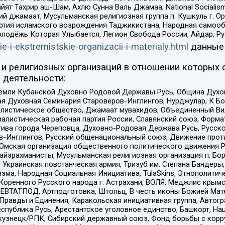
ят Тахрир аш-Шам, Ахлю Сунна Валь Джамаа, National Socialism
ий джамаат, Мусульманская религиозная группа п. Кушкуль г. 
ртия исламского возрождения Таджикистана, Народная самооб
олодёжь Которая Улыбается, Легион Свобода России, Айдар, Р
ie-i-ekstremistskie-organizacii-i-materialy.html
данные
и религиозных организаций в отношении которых 
 деятельности:
земли Кубанской Духовно Родовой Державы Русь, Община Духо
 Духовная Семинария Староверов-Инглингов, Нурджулар, К Бо
листическое общество, Джамаат мувахидов, Объединенный Вил
иалистическая рабочая партия России, Славянский союз, Форма
ива города Череповца, Духовно-Родовая Держава Русь, Русск
-Инглингов, Русский общенациональный союз, Движение против
 Омская организация общественного политического движения Р
йзрахманисты, Мусульманская религиозная организация п. Бо
краинская повстанческая армия, Тризуб им. Степана Бандеры, Бр
зма, Народная Социальная Инициатива, TulaSkins, Этнополитич
оренного Русского народа г. Астрахани, ВОЛЯ, Меджлис крымс
РЕВТАТПОД, Артподготовка, Штольц, В честь иконы Божией Мате
равды и Единения, Каракольская инициативная группа, Автогра
спублика Русь, Арестантское уголовное единство, Башкорт, Наци
окузнецк/РПК, Сибирский державный союз, Фонд борьбы с кор