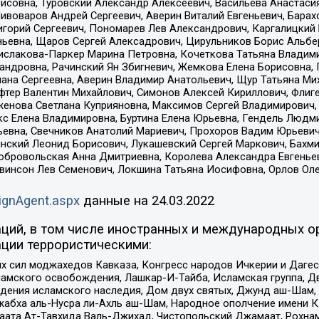
совна, Туровский Александр Алексеевич, Васильева Анастасия
Пивоваров Андрей Сергеевич, Аверин Виталий Евгеньевич, Бара
горий Сергеевич, Пономарев Лев Александрович, Каргалицкий 
ньевна, Щаров Сергей Алексадрович, Цирульников Борис Альбер
ислакова-Паркер Марина Петровна, Кочеткова Татьяна Владими
сандровна, Рачинский Ян Збигневич, Жемкова Елена Борисовна,
лана Сергеевна, Аверин Владимир Анатольевич, Щур Татьяна М
фтер Валентин Михайлович, Симонов Алексей Кириллович, Флиг
женова Светлана Куприяновна, Максимов Сергей Владимирович, 
кс Елена Владимировна, Буртина Елена Юрьевна, Гендель Людм
евна, Свечников Анатолий Мариевич, Прохоров Вадим Юрьевич
инский Леонид Борисович, Лукашевский Сергей Маркович, Бахм
Добровольская Анна Дмитриевна, Королева Александра Евгенье
евинсон Лев Семенович, Локшина Татьяна Иосифовна, Орлов Ол
ignAgent.aspx
данные на
24.03.2022
ций, в том числе иностранных и международных ор
ции террористическими:
ил моджахедов Кавказа, Конгресс народов Ичкерии и Дагеста
ламского освобождения, Лашкар-И-Тайба, Исламская группа, Дв
ения исламского наследия, Дом двух святых, Джунд аш-Шам, 
жабха аль-Нусра ли-Ахль аш-Шам, Народное ополчение имени К.
ата Ат-Тавхида Валь-Джихад, Чистопольский Джамаат, Рохнам