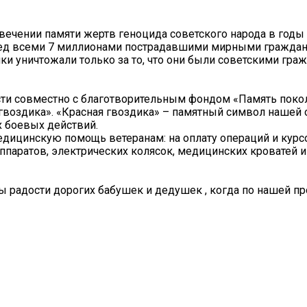
вечении памяти жертв геноцида советского народа в годы
еред всеми 7 миллионами пострадавшими мирными граждан
ики уничтожали только за то, что они были советскими гра
ти совместно с благотворительным фондом «Память поко
 гвоздика». «Красная гвоздика» – памятный символ наше
 боевых действий.
едицинскую помощь ветеранам: на оплату операций и курс
ппаратов, электрических колясок, медицинских кроватей и
 радости дорогих бабушек и дедушек , когда по нашей пр