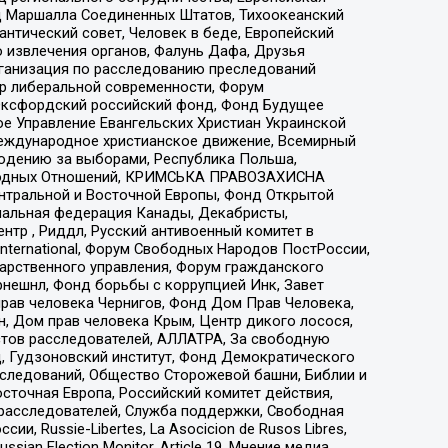
 Маршалла Соединенных Штатов, Тихоокеанский
нтический совет, Человек в беде, Европейский
 извлечения органов, Фалунь Дафа, Друзья
рганизация по расследованию преследований
тр либеральной современности, Форум
 Оксфордский российский фонд, Фонд Будущее
е Управление Евангельских Христиан Украинской
еждународное христианское движение, Всемирный
людению за выборами, Республика Польша,
народных Отношений, КРИМСЬКА ПРАВОЗАХИСНА
ы Центральной и Восточной Европы, Фонд Открытой
иональная федерация Канады, Декабристы,
тр , Риддл, Русский антивоенный комитет в
nternational, Форум Свободных Народов ПостРоссии,
дарственного управления, Форум гражданского
рнешнл, Фонд борьбы с коррупцией Инк, Завет
прав человека Чернигов, Фонд Дом Прав Человека,
н, Дом прав человека Крым, Центр дикого лосося,
стов расследователей, АЛЛАТРА, За свободную
д, Гудзоновский институт, Фонд Демократического
сследований, Общество Сторожевой башни, Библии и
сточная Европа, Российский комитет действия,
-расследователей, Служба поддержки, Свободная
 Russie-Libertes, La Asocicion de Rusos Libres,
an Election Monitor, Article 19, Мнение медиа,