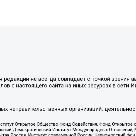
редакции не всегда совпадает с точкой зрения ав
ов с настоящего сайта на иных ресурсах в сети И
ых неправительственных организаций, деятельнос
ститут Открытое Общество Фонд Содействия, Фонд Открытое 
альный Демократический Институт Международных Отношений,
тая Россия, Институт современной России, Черноморский фонд