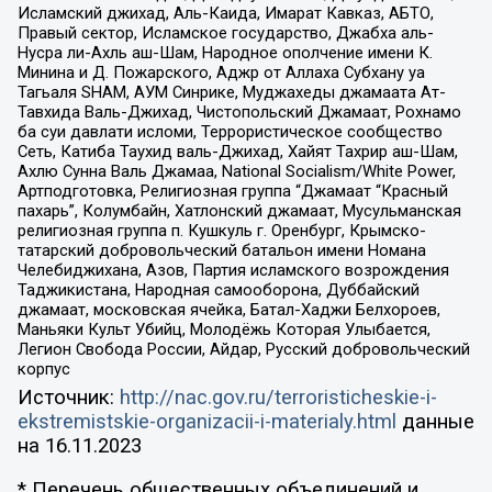
Исламский джихад, Аль-Каида, Имарат Кавказ, АБТО,
Правый сектор, Исламское государство, Джабха аль-
Нусра ли-Ахль аш-Шам, Народное ополчение имени К.
Минина и Д. Пожарского, Аджр от Аллаха Субхану уа
Тагьаля SHAM, АУМ Синрике, Муджахеды джамаата Ат-
Тавхида Валь-Джихад, Чистопольский Джамаат, Рохнамо
ба суи давлати исломи, Террористическое сообщество
Сеть, Катиба Таухид валь-Джихад, Хайят Тахрир аш-Шам,
Ахлю Сунна Валь Джамаа, National Socialism/White Power,
Артподготовка, Религиозная группа “Джамаат “Красный
пахарь”, Колумбайн, Хатлонский джамаат, Мусульманская
религиозная группа п. Кушкуль г. Оренбург, Крымско-
татарский добровольческий батальон имени Номана
Челебиджихана, Азов, Партия исламского возрождения
Таджикистана, Народная самооборона, Дуббайский
джамаат, московская ячейка, Батал-Хаджи Белхороев,
Маньяки Культ Убийц, Молодёжь Которая Улыбается,
Легион Свобода России, Айдар, Русский добровольческий
корпус
Источник:
http://nac.gov.ru/terroristicheskie-i-
ekstremistskie-organizacii-i-materialy.html
данные
на
16.11.2023
* Перечень общественных объединений и