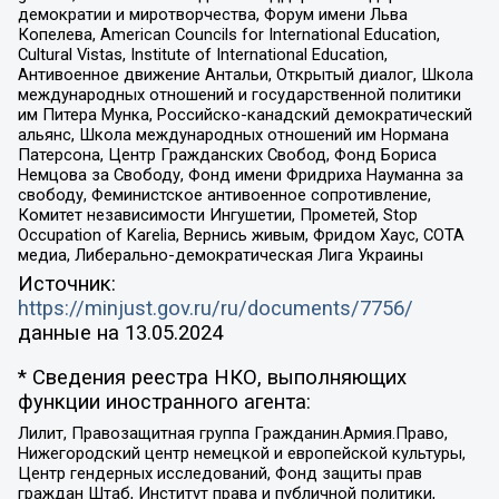
демократии и миротворчества, Форум имени Льва
Копелева, American Councils for International Education,
Cultural Vistas, Institute of International Education,
Антивоенное движение Антальи, Открытый диалог, Школа
международных отношений и государственной политики
им Питера Мунка, Российско-канадский демократический
альянс, Школа международных отношений им Нормана
Патерсона, Центр Гражданских Свобод, Фонд Бориса
Немцова за Свободу, Фонд имени Фридриха Науманна за
свободу, Феминистское антивоенное сопротивление,
Комитет независимости Ингушетии, Прометей, Stop
Occupation of Karelia, Вернись живым, Фридом Хаус, СОТА
медиа, Либерально-демократическая Лига Украины
Источник:
https://minjust.gov.ru/ru/documents/7756/
данные на
13.05.2024
* Сведения реестра НКО, выполняющих
функции иностранного агента:
Лилит, Правозащитная группа Гражданин.Армия.Право,
Нижегородский центр немецкой и европейской культуры,
Центр гендерных исследований, Фонд защиты прав
граждан Штаб, Институт права и публичной политики,