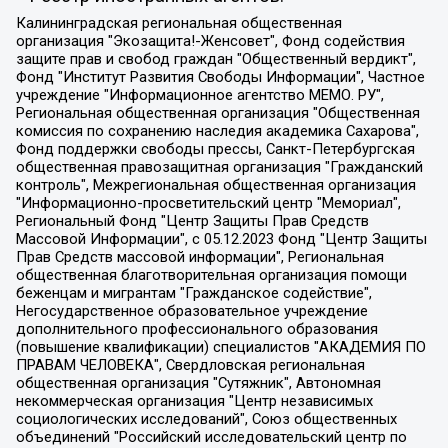
Калининградская региональная общественная организация "Экозащита!-Женсовет", Фонд содействия защите прав и свобод граждан "Общественный вердикт", Фонд "Институт Развития Свободы Информации", Частное учреждение "Информационное агентство МЕМО. РУ", Региональная общественная организация "Общественная комиссия по сохранению наследия академика Сахарова", Фонд поддержки свободы прессы, Санкт-Петербургская общественная правозащитная организация "Гражданский контроль", Межрегиональная общественная организация "Информационно-просветительский центр "Мемориал", Региональный Фонд "Центр Защиты Прав Средств Массовой Информации", с 05.12.2023 Фонд "Центр Защиты Прав Средств массовой информации", Региональная общественная благотворительная организация помощи беженцам и мигрантам "Гражданское содействие", Негосударственное образовательное учреждение дополнительного профессионального образования (повышение квалификации) специалистов "АКАДЕМИЯ ПО ПРАВАМ ЧЕЛОВЕКА", Свердловская региональная общественная организация "Сутяжник", Автономная некоммерческая организация "Центр независимых социологических исследований", Союз общественных объединений "Российский исследовательский центр по правам человека", Региональное общественное учреждение научно-информационный центр "МЕМОРИАЛ", Некоммерческая организация "Фонд защиты гласности", Автономная некоммерческая организация "Институт прав человека", Городская общественная организация "Екатеринбургское общество "МЕМОРИАЛ", Городская общественная организация "Рязанское историко-просветительское и правозащитное общество "Мемориал" (Рязанский Мемориал), Челябинский региональный орган общественной самодеятельности – женское общественное объединение "Женщины Евразии", Челябинский региональный орган общественной самодеятельности "Уральская правозащитная группа", Фонд содействия защите здоровья и социальной справедливости имени Андрея Рылькова, Автономная Некоммерческая Организация "Аналитический Центр Юрия Левады", Автономная некоммерческая организация социальной поддержки населения "Проект Апрель", Региональная общественная организация помощи женщинам и детям, находящимся в кризисной ситуации "Информационно-методический центр "Анна", Фонд содействия развитию массовых коммуникаций и правовому просвещению "Так-так-Так", Фонд содействия устойчивому развитию "Серебряная тайга", Свердловский региональный общественный фонд социальных проектов "Новое время", "Idel.Реалии", Кавказ.Реалии, Крым.Реалии, Телеканал Настоящее Время, Татаро-башкирская служба Радио Свобода (Azatliq Radiosi), Радио Свободная Европа/Радио Свобода (PCE/PC), "Сибирь.Реалии", "Фактограф", Благотворительный фонд помощи осужденным и их семьям, Автономная некоммерческая организация "Институт глобализации и социальных движений", Фонд "В защиту прав заключенных", Частное учреждение "Центр поддержки и содействия развитию средств массовой информации", Пензенский региональный общественный благотворительный фонд "Гражданский союз", "Север.Реалии", Некоммерческая организация Фонд "Правовая инициатива", Общество с ограниченной ответственностью "Радио Свободная Европа/Радио Свобода", Чешское информационное агентство "MEDIUM-ORIENT", Красноярская региональная общественная организация "Мы против СПИДа", Камалягин Денис Николаевич, Маркелов Сергей Евгеньевич, Пономарев Лев Александрович, Савицкая Людмила Алексеевна, Автономная некоммерческая организация "Центр по работе с проблемой насилия "НАСИЛИЮ.НЕТ", Межрегиональный профессиональный союз работников здравоохранения "Альянс врачей", Юридическое лицо, зарегистрированное в Латвийской Республике, SIA "Medusa Project" (регистрационный номер 40103797863, дата регистрации 10.06.2014), Некоммерческая организация "Фонд по борьбе с коррупцией", Автономная некоммерческая организация "Институт права и публичной политики", Баданин Роман Сергеевич, Гликин Максим Александрович, Железнова Мария Михайловна, Лукьянова Юлия Сергеевна, Маетная Елизавета Витальевна, Маняхин Петр Борисович, Чуракова Ольга Владимировна, Ярош Юлия Петровна, Юридическое лицо "The Insider SIA", зарегистрированное в Риге, Латвийская Республика (дата регистрации 26.06.2015), являющееся администратором доменного имени интернет-издания "The Insider SIA", https://theins.ru, Постернак Алексей Евгеньевич, Рубин Михаил Аркадьевич, Анин Роман Александрович, Юридическое лицо Istories fonds, зарегистрированное в Латвийской Республике (регистрационный номер 50008295751, дата регистрации 24.02.2020), Великовский Дмитрий Александрович, Долинина Ирина Николаевна, Мароховская Алеся Алексеевна, Шлейнов Роман Юрьевич, Шмагун Олеся Валентиновна, Общество с ограниченной ответственностью "Альтаир 2021", Общество с ограниченной ответственностью "Вега 2021", Общество с ограниченной ответственностью "Главный редактор 2021", Общество с ограниченной ответственностью "Ромашки монолит", Важенков Артем Валерьевич, Ивановская областная общественная организация "Центр гендерных исследований", Гурман Юрий Альбертович, Медиапроект "ОВД-Инфо", Егоров Владимир Владимирович, Жилинский Владимир Александрович, Общество с ограниченной ответственностью "ЗП", Иванова София Юрьевна, Карезина Инна Павловна, Кильтау Екатерина Викторовна, Петров Алексей Викторович, Пискунов Сергей Евгеньевич, Смирнов Сергей Сергеевич, Тихонов Михаил Сергеевич, Общество с ограниченной ответственностью "ЖУРНАЛИСТ-ИНОСТРАННЫЙ АГЕНТ", Арапова Галина Юрьевна, Вольтская Татьяна Анатольевна, Американская компания "Mason G.E.S. Anonymous Foundation" (США), являющаяся владельцем интернет-издания https://mnews.world/, Компания "Stichting Bellingcat", зарегистрированная в Нидерландах (дата регистрации 11.07.2018), Захаров Андрей Вячеславович, Клепиковская Екатерина Дмитриевна, Общество с ограниченной ответственностью "МЕМО", Перл Роман Александрович, Симонов Евгений Алексеевич, Соловьева Елена Анатольевна, Сотников Даниил Владимирович, Сурначева Елизавета Дмитриевна, Автономная некоммерческая организация по защите прав человека и информированию населения "Якутия – Наше Мнение", Общество с ограниченной ответственностью "Москоу диджитал медиа", с 26.01.2023 Общество с ограниченной ответственностью "Чайка Белые сады", Ветошкина Валерия Валерьевна, Заговора Максим Александрович, Межрегиональное общественное движение "Российская ЛГБТ - сеть", Оленичев Максим Владимирович, Павлов Иван Юрьевич, Скворцова Елена Сергеевна, Общество с ограниченной ответственностью "Как бы инагент", Кочетков Игорь Викторович, Общество с ограниченной ответственностью "Честные выборы", Еланчик Олег Александрович, Общество с ограниченной ответственностью "Нобелевский призыв", Гималова Регина Эмилевна, Григорьев Андрей Валерьевич, Григорьева Алина Александровна, Ассоциация по содействию защите прав призывников, альтернативнослужащих и военнослужащих "Правозащитная группа "Гражданин.Армия.Право", Хисамова Регина Фаритовна, Автономная некоммерческая организация по реализации социально-правовых программ "Лилит", Дальневосточное общественное движение "Маяк", Санкт-Петербургская ЛГБТ-инициативная группа "Выход", Инициативная группа ЛГБТ+ "Реверс", Алексеев Андрей Викторович, Бекбулатова Таисия Львовна, Беляев Иван Михайлович, Владыкина Елена Сергеевна, Гельман Марат Александрович, Никульшина Вероника Юрьевна, Толоконникова Надежда Андреевна, Шендерович Виктор Анатольевич, Общество с ограниченной ответственностью "Данное сообщение", Общество с ограниченной ответственностью Издательский дом "Новая глава", Айнбиндер Александра Александровна, Московский комьюнити-центр для ЛГБТ+инициатив, Благотворительный фонд развития филантропии, Deutsche Welle (Германия, Kurt-Schumacher-Strasse 3, 53113 Bonn), Борзунова Мария Михайловна, Воробьев Виктор Викторович, Голубева Анна Львовна, Константинова Алла Михайловна, Малкова Ирина Владимировна, Мурадов Мурад Абдулгалимович, Осетинская Елизавета Николаевна, Понасенков Евгений Николаевич, Ганапольский Матвей Юрьевич, Киселев Евгений Алексеевич, Борухович Ирина Григорьевна, Дремин Иван Тимофеевич, Дубровский Дмитрий Викторович, Красноярская региональная общественная организация поддержки и развития альтернативных образовательных технологий и межкультурных коммуникаций "ИНТЕРРА", Маяковская Екатерина Алексеевна, Фейгин Марк Захарович, Филимонов Андрей Викторович, Дзугкоева Регина Николаевна, Доброхотов Роман Александрович, Дудь Юрий Александрович, Елкин Сергей Владимирович, Кругликов Кирилл Игоревич, Сабунаева Мария Леонидовна, Семенов Алексей Владимирович, Шаинян Карен Багратович, Шульман Екатерина Михайловна, Асафьев Артур Валерьевич, Вахштайн Виктор Семенович, Венедиктов Алексей Алексеевич, Лушникова Екатерина Евгеньевна, Волков Леонид Михайлович, Невзоров Александр Глебович, Пархоменко Сергей Борисович, Сироткин Ярослав Николаевич, Кара-Мурза Владимир Владимирович, Баранова Наталья Владимировна, Гозман Леонид Яковлевич, Кагарлицкий Борис Юльевич, Климарев Михаил Валерьевич, Милов Владимир Станиславович, Автономная некоммерческая организация Краснодарский центр современного искусства "Типография", Моргенштерн Алишер Тагирович, Соболь Любовь Эдуардовна, Общество с ограниченной ответственностью "ЛИЗА НОРМ", Каспаров Гарри Кимович, Ходорковский Михаил Борисович, Общество с ограниченной ответственностью "Апрельские тезисы", Данилович Ирина Брониславовна, Кашин Олег Владимирович, Петров Николай Владимирович, Пивоваров Алексей Владимирович, Соколов Михаил Владимирович, Цветкова Юлия Владимировна, Чичваркин Евгений Александрович, Комитет против пыток/Команда против пыток, Общество с ограниченной ответственностью "Первый научный", Общество с ограниченной ответственностью "Вертолет и ко", Белоцерковская Вероника Борисовна, Кац Максим Евгеньевич, Лазарева Татьяна Юрьевна, Шаведдинов Руслан Табризович, Яшин Илья Валерьевич, Общество с ограниченной ответственностью "Иноагент ААВ", Алешковский Дмитрий Петрович, Альбац Евгения Марковна, Быков Дмитрий Львович, Галямина Юлия Евгеньевна, Лойко Сергей Леонидович, Мартынов Кирилл Константинович, Медведев Сергей Александрович, Крашенинников Федор Геннадиевич, Гордеева Катерина Вл