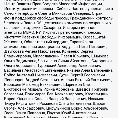
Центр Защиты Прав Средств Массовой Информации,
Институт развития прессы - Сибирь, Частное учреждение в
Санкт-Петербурге Совета Министров Северных Стран,
Фонд поддержки свободы прессы, Гражданский контроль,
Человек и Закон, Общественная комиссия по сохранению
наследия академика Сахарова, Информационное
агентство МЕМО. РУ, Институт региональной прессы,
Институт Развития Свободы Информации, Экозащита!-
Женсовет, Общественный вердикт, Евразийская
антимонопольная ассоциация, Бедушев Петр Петрович,
Дзугкоева Регина Николаевна, Кривенко Сергей
Владимирович, Милославский Павел Юрьевич, Шнырова
Ольга Вадимовна, Чанышева Лилия Айратовна, Сидорович
Ольга Борисовна, Туровский Александр Алексеевич,
Васильева Анастасия Евгеньевна, Ривина Анна Валерьевна,
Бойко Анатолий Николаевич, Дугин Сергей Георгиевич,
Пивоваров Андрей Сергеевич, Аверин Виталий Евгеньевич,
Барахоев Магомед Бекханович, Шарипков Олег
Викторович, Мошель Ирина Ароновна, Шведов Григорий
Сергеевич, Пономарев Лев Александрович, Каргалицкий
Борис Юльевич, Созаев Валерий Валерьевич, Исламов
Тимур Рифгатович, Романова Ольга Евгеньевна, Щаров
Сергей Алексадрович, Цирульников Борис Альбертович,
Гасан Ольга Павловна, Паутов Юрий Анатольевич,
Верховский Александр Маркович, Пислакова-Паркер