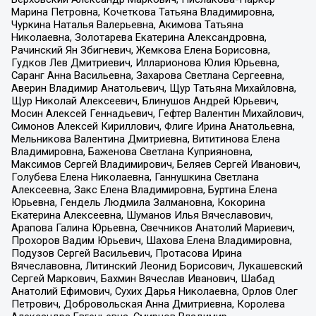
Марина Петровна, Кочеткова Татьяна Владимировна,
Чуркина Наталья Валерьевна, Акимова Татьяна
Николаевна, Золотарева Екатерина Александровна,
Рачинский Ян Збигневич, Жемкова Елена Борисовна,
Гудков Лев Дмитриевич, Илларионова Юлия Юрьевна,
Саранг Анна Васильевна, Захарова Светлана Сергеевна,
Аверин Владимир Анатольевич, Щур Татьяна Михайловна,
Щур Николай Алексеевич, Блинушов Андрей Юрьевич,
Мосин Алексей Геннадьевич, Гефтер Валентин Михайлович,
Симонов Алексей Кириллович, Флиге Ирина Анатольевна,
Мельникова Валентина Дмитриевна, Вититинова Елена
Владимировна, Баженова Светлана Куприяновна,
Максимов Сергей Владимирович, Беляев Сергей Иванович,
Голубева Елена Николаевна, Ганнушкина Светлана
Алексеевна, Закс Елена Владимировна, Буртина Елена
Юрьевна, Гендель Людмила Залмановна, Кокорина
Екатерина Алексеевна, Шуманов Илья Вячеславович,
Арапова Галина Юрьевна, Свечников Анатолий Мариевич,
Прохоров Вадим Юрьевич, Шахова Елена Владимировна,
Подузов Сергей Васильевич, Протасова Ирина
Вячеславовна, Литинский Леонид Борисович, Лукашевский
Сергей Маркович, Бахмин Вячеслав Иванович, Шабад
Анатолий Ефимович, Сухих Дарья Николаевна, Орлов Олег
Петрович, Добровольская Анна Дмитриевна, Королева