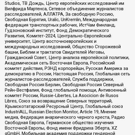
Studios, ТВ Дождь, Центр европейских исследований им
Вилфрида Мартенса, Сетевое объединение журналистов
расследователей, АЛЛАТРА, За свободную Россию,
Свободная Бурятия, Uralic, UnKremlin, Международная
федерация транспортных рабочих, ИстЧам Финланд,
Гудзоновский институт, Фонд Демократического
Развития, Комитет-2024, Центрально-Европейский
университет, Центр восточноевропейских и
международных исследований, Общество Сторожевой
башни, Библии и трактатов Свидетелей Иеговы,
Гражданский Совет, Центр анализа европейской политики,
Академическая сеть Восточная Европа, Российский
комитет действия, РЭНД корпорейшн, Русская Америка за
демократию в России, Настоящая Россия, Глобальная сеть
журналистов-расследователей, Служба поддержки,
Свободная Россия Берлин, Свободная Россия Северный
Рейн-Вестфалия, Фонд глобальной помощи, Антивоенный
комитет России, Russie-Libertes, La Asocicion de Rusos
Libres, Союз за возвращение Северных территорий,
Крымскотатарский Ресурсный Центр, Глобальный союз
IndustriALL, Russian Election Monitor, Article 19, Мнение
медиа, Федерация анархического черного креста, Радио
Свободная Европа, Германское общество изучения
Восточной Европы, Фонд имени Фридриха Эберта, XZ
gGmbH, Мобильная академия поддержки гендерной