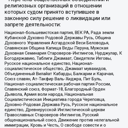
религиозных организаций в отношении
которых судом принято вступившее в
законную силу решение о ликвидации или
запрете деятельности:
Национал-большевистская партия, ВЕК РА, Рада земли
Кубанской Духовно Родовой Державы Русь, Община
Духовного Управления Асгардской Веси Беловодья,
Славянская Община Капища Веды Перуна, Мужская
Духовная Семинария Староверов-Инглингов, Нурджулар, К
Богодержавию, Таблиги Джамаат, Свидетели Иеговы,
Русское национальное единство, Национал-
социалистическое общество, Джамаат мувахидов,
Объединенный Вилайат Кабарды, Балкарии и Карачая,
Союз славян, Ат-Такфир Валь-Хиджра, Пит Буль,
Национал-социалистическая рабочая партия России,
Славянский союз, Формат-18, Благородный Орден
Дьявола, Армия воли народа, Национальная
Социалистическая Инициатива города Череповца,
Духовно-Родовая Держава Русь, Русское национальное
единство, Древнерусской Инглистической церкви
Православных Староверов-Инглингов, Русский
общенациональный союз, Движение против нелегальной
иммиграции, Кровь и Честь, О свободе совести и о