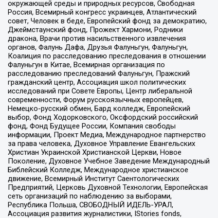
окружающей среды и природных ресурсов, Свободная
Россия, Всемирный конгресс украинцев, Атлантический
совет, Человек в беде, Европейский фонд за демократию,
Джеймстаунский фонд, Прожект Хармони, Родники
дракона, Врачи против насильственного извлечения
органов, Фалунь Дафа, Друзья Фалуньгун, Фалуньгун,
Коалиция по расследованию преследования в отношении
Фалуньгун в Китае, Всемирная организация по
расследованию преследований Фалуньгун, Пражский
гражданский центр, Ассоциация школ политических
исследований при Совете Европы, Центр либеральной
современности, Форум русскоязычных европейцев,
Немецко-русский обмен, Бард колледж, Европейский
выбор, Фонд Ходорковского, Оксфордский российский
фонд, Фонд Будущее России, Компания свободы
информации, Проект Медиа, Международное партнерство
за права человека, Духовное Управление Евангельских
Христиан Украинской Христианской Церкви, Новое
Поколение, Духовное Учебное Заведение Международный
Библейский Колледж, Международное христианское
движение, Всемирный Институт Саентологических
Предприятий, Церковь Духовной Технологии, Европейская
сеть организаций по наблюдению за выборами,
Республика Польша, СВОБОДНЫЙ ИДЕЛЬ-УРАЛ,
Ассоциация развития журналистики, IStories fonds,