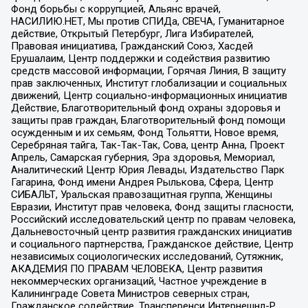
Фонд борьбы с коррупцией, Альянс врачей,
НАСИЛИЮ.НЕТ, Мы против СПИДа, СВЕЧА, Гуманитарное
действие, Открытый Петербург, Лига Избирателей,
Правовая инициатива, Гражданский Союз, Хасдей
Ерушалаим, Центр поддержки и содействия развитию
средств массовой информации, Горячая Линия, В защиту
прав заключенных, Институт глобализации и социальных
движений, Центр социально-информационных инициатив
Действие, Благотворительный фонд охраны здоровья и
защиты прав граждан, Благотворительный фонд помощи
осужденным и их семьям, Фонд Тольятти, Новое время,
Серебряная тайга, Так-Так-Так, Сова, центр Анна, Проект
Апрель, Самарская губерния, Эра здоровья, Мемориал,
Аналитический Центр Юрия Левады, Издательство Парк
Гагарина, Фонд имени Андрея Рылькова, Сфера, Центр
СИБАЛЬТ, Уральская правозащитная группа, Женщины
Евразии, Институт прав человека, Фонд защиты гласности,
Российский исследовательский центр по правам человека,
Дальневосточный центр развития гражданских инициатив
и социального партнерства, Гражданское действие, Центр
независимых социологических исследований, Сутяжник,
АКАДЕМИЯ ПО ПРАВАМ ЧЕЛОВЕКА, Центр развития
некоммерческих организаций, Частное учреждение в
Калининграде Совета Министров северных стран,
Гражданское содействие, Трансперенси Интернешнл-Р,