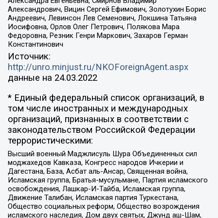
Александра Евгеньевна, Смирнов Владимир
Александрович, Вицин Сергей Ефимович, Золотухин Борис
Андреевич, Левинсон Лев Семенович, Локшина Татьяна
Иосифовна, Орлов Олег Петрович, Полякова Мара
Федоровна, Резник Генри Маркович, Захаров Герман
Константинович
Источник:
http://unro.minjust.ru/NKOForeignAgent.aspx
данные на
24.03.2022
* Единый федеральный список организаций, в
том числе иностранных и международных
организаций, признанных в соответствии с
законодательством Российской Федерации
террористическими:
Высший военный Маджлисуль Шура Объединенных сил
моджахедов Кавказа, Конгресс народов Ичкерии и
Дагестана, База, Асбат аль-Ансар, Священная война,
Исламская группа, Братья-мусульмане, Партия исламского
освобождения, Лашкар-И-Тайба, Исламская группа,
Движение Талибан, Исламская партия Туркестана,
Общество социальных реформ, Общество возрождения
исламского наследия, Дом двух святых, Джунд аш-Шам,