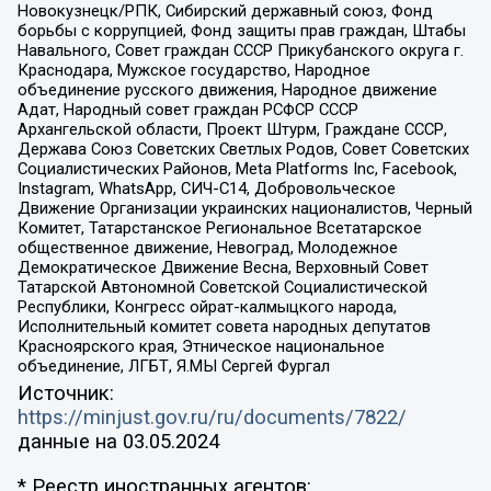
Новокузнецк/РПК, Сибирский державный союз, Фонд
борьбы с коррупцией, Фонд защиты прав граждан, Штабы
Навального, Совет граждан СССР Прикубанского округа г.
Краснодара, Мужское государство, Народное
объединение русского движения, Народное движение
Адат, Народный совет граждан РСФСР СССР
Архангельской области, Проект Штурм, Граждане СССР,
Держава Союз Советских Светлых Родов, Совет Советских
Социалистических Районов, Meta Platforms Inc, Facebook,
Instagram, WhatsApp, СИЧ-С14, Добровольческое
Движение Организации украинских националистов, Черный
Комитет, Татарстанское Региональное Всетатарское
общественное движение, Невоград, Молодежное
Демократическое Движение Весна, Верховный Совет
Татарской Автономной Советской Социалистической
Республики, Конгресс ойрат-калмыцкого народа,
Исполнительный комитет совета народных депутатов
Красноярского края, Этническое национальное
объединение, ЛГБТ, Я.МЫ Сергей Фургал
Источник:
https://minjust.gov.ru/ru/documents/7822/
данные на
03.05.2024
* Реестр иностранных агентов: