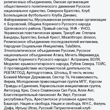
религиозных объединениях, Омская организация
общественного политического движения Русское
национальное единство, Северное Братство, Клуб
Болельщиков Футбольного Клуба Динамо,
Файзрахманисты, Мусульманская религиозная организация
п. Боровский, Община Коренного Русского народа
Щелковского района, Правый сектор, УНА - УНСО,
Украинская повстанческая армия, Тризуб им. Степана
Бандеры, Братство, Белый Крест, Misanthropic division,
Религиозное объединение последователей инглиизма,
Народная Социальная Инициатива, TulaSkins,
Этнополитическое объединение Русские, Русское
национальное объединение Атака, Мечеть Мирмамеда,
Община Коренного Русского народа г. Астрахани, ВОЛЯ,
Меджлис крымскотатарского народа, Рубеж Севера, ТОЙС,
О противодействии экстремистской деятельности,
РЕВТАТПОД, Артподготовка, Штольц, В честь иконы
Божией Матери Державная, Сектор 16, Независимость,
Фирма, Молодежная правозащитная группа МПГ, Курсом
Правды и Единения, Каракольская инициативная группа,
Автоград Крю, Союз Славянских Сил Руси, Алля-Аят,
Благотворительный пансионат Ак Умут, Русская
республика Русь, Арестантское уголовное единство,
Башкорт, Нация и свобода, Нация и свобода, W.H.С., Фалунь
Дафа, Иртыш Ultras, Русский Патриотический клуб-