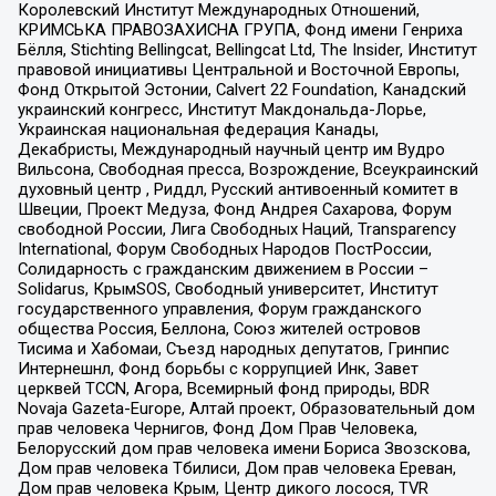
Королевский Институт Международных Отношений,
КРИМСЬКА ПРАВОЗАХИСНА ГРУПА, Фонд имени Генриха
Бёлля, Stichting Bellingcat, Bellingcat Ltd, The Insider, Институт
правовой инициативы Центральной и Восточной Европы,
Фонд Открытой Эстонии, Calvert 22 Foundation, Канадский
украинский конгресс, Институт Макдональда-Лорье,
Украинская национальная федерация Канады,
Декабристы, Международный научный центр им Вудро
Вильсона, Свободная пресса, Возрождение, Всеукраинский
духовный центр , Риддл, Русский антивоенный комитет в
Швеции, Проект Медуза, Фонд Андрея Сахарова, Форум
свободной России, Лига Свободных Наций, Transparеncy
International, Форум Свободных Народов ПостРоссии,
Солидарность с гражданским движением в России –
Solidarus, КрымSOS, Свободный университет, Институт
государственного управления, Форум гражданского
общества Россия, Беллона, Союз жителей островов
Тисима и Хабомаи, Съезд народных депутатов, Гринпис
Интернешнл, Фонд борьбы с коррупцией Инк, Завет
церквей TCCN, Агора, Всемирный фонд природы, BDR
Novaja Gazeta-Europe, Алтай проект, Образовательный дом
прав человека Чернигов, Фонд Дом Прав Человека,
Белорусский дом прав человека имени Бориса Звозскова,
Дом прав человека Тбилиси, Дом прав человека Ереван,
Дом прав человека Крым, Центр дикого лосося, TVR