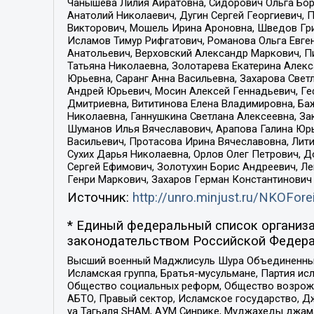
Чанышева Лилия Айратовна, Сидорович Ольга Бори
Анатолий Николаевич, Дугин Сергей Георгиевич, 
Викторович, Мошель Ирина Ароновна, Шведов Гри
Исламов Тимур Рифгатович, Романова Ольга Евге
Анатольевич, Верховский Александр Маркович, П
Татьяна Николаевна, Золотарева Екатерина Алек
Юрьевна, Саранг Анна Васильевна, Захарова Свет
Андрей Юрьевич, Мосин Алексей Геннадьевич, Ге
Дмитриевна, Вититинова Елена Владимировна, Ба
Николаевна, Ганнушкина Светлана Алексеевна, За
Шуманов Илья Вячеславович, Арапова Галина Юрь
Васильевич, Протасова Ирина Вячеславовна, Лит
Сухих Дарья Николаевна, Орлов Олег Петрович, 
Сергей Ефимович, Золотухин Борис Андреевич, Л
Генри Маркович, Захаров Герман Константинович
Источник:
http://unro.minjust.ru/NKOFore
* Единый федеральный список организа
законодательством Российской Федера
Высший военный Маджлисуль Шура Объединенных с
Исламская группа, Братья-мусульмане, Партия ис
Общество социальных реформ, Общество возрожд
АБТО, Правый сектор, Исламское государство, Д
уа Тагьаля SHAM, АУМ Синрике, Муджахеды джама