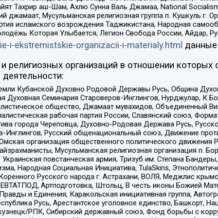
ят Тахрир аш-Шам, Ахлю Сунна Валь Джамаа, National Socialism
ий джамаат, Мусульманская религиозная группа п. Кушкуль г. 
ртия исламского возрождения Таджикистана, Народная самооб
олодёжь Которая Улыбается, Легион Свобода России, Айдар, Р
ie-i-ekstremistskie-organizacii-i-materialy.html
данные
и религиозных организаций в отношении которых 
 деятельности:
земли Кубанской Духовно Родовой Державы Русь, Община Духо
 Духовная Семинария Староверов-Инглингов, Нурджулар, К Бо
листическое общество, Джамаат мувахидов, Объединенный Вил
иалистическая рабочая партия России, Славянский союз, Форма
ива города Череповца, Духовно-Родовая Держава Русь, Русск
-Инглингов, Русский общенациональный союз, Движение против
 Омская организация общественного политического движения Р
йзрахманисты, Мусульманская религиозная организация п. Бо
краинская повстанческая армия, Тризуб им. Степана Бандеры, Бр
зма, Народная Социальная Инициатива, TulaSkins, Этнополитич
оренного Русского народа г. Астрахани, ВОЛЯ, Меджлис крымс
РЕВТАТПОД, Артподготовка, Штольц, В честь иконы Божией Мате
равды и Единения, Каракольская инициативная группа, Автогра
спублика Русь, Арестантское уголовное единство, Башкорт, Наци
окузнецк/РПК, Сибирский державный союз, Фонд борьбы с кор