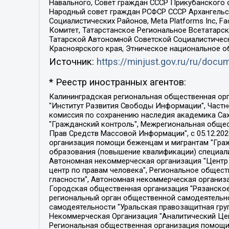
Навального, Совет граждан СССР Прикубанского 
Народный совет граждан РСФСР СССР Архангельск
Социалистических Районов, Meta Platforms Inc, 
Комитет, Татарстанское Региональное Всетатар
Татарской Автономной Советской Социалистическ
Красноярского края, Этническое национальное о
Источник:
https://minjust.gov.ru/ru/doc
* Реестр иностранных агентов:
Калининградская региональная общественная организация "Экозащита!-Женсовет", Фонд содействия защите прав и свобод граждан "Общественный вердикт", Фонд "Институт Развития Свободы Информации", Частное учреждение "Информационное агентство МЕМО. РУ", Региональная общественная организация "Общественная комиссия по сохранению наследия академика Сахарова", Фонд поддержки свободы прессы, Санкт-Петербургская общественная правозащитная организация "Гражданский контроль", Межрегиональная общественная организация "Информационно-просветительский центр "Мемориал", Региональный Фонд "Центр Защиты Прав Средств Массовой Информации", с 05.12.2023 Фонд "Центр Защиты Прав Средств массовой информации", Региональная общественная благотворительная организация помощи беженцам и мигрантам "Гражданское содействие", Негосударственное образовательное учреждение дополнительного профессионального образования (повышение квалификации) специалистов "АКАДЕМИЯ ПО ПРАВАМ ЧЕЛОВЕКА", Свердловская региональная общественная организация "Сутяжник", Автономная некоммерческая организация "Центр независимых социологических исследований", Союз общественных объединений "Российский исследовательский центр по правам человека", Региональное общественное учреждение научно-информационный центр "МЕМОРИАЛ", Некоммерческая организация "Фонд защиты гласности", Автономная некоммерческая организация "Институт прав человека", Городская общественная организация "Екатеринбургское общество "МЕМОРИАЛ", Городская общественная организация "Рязанское историко-просветительское и правозащитное общество "Мемориал" (Рязанский Мемориал), Челябинский региональный орган общественной самодеятельности – женское общественное объединение "Женщины Евразии", Челябинский региональный орган общественной самодеятельности "Уральская правозащитная группа", Фонд содействия защите здоровья и социальной справедливости имени Андрея Рылькова, Автономная Некоммерческая Организация "Аналитический Центр Юрия Левады", Автономная некоммерческая организация социальной поддержки населения "Проект Апрель", Региональная общественная организация помощи женщинам и детям, находящимся в кризисной ситуации "Информационно-методический центр "Анна", Фонд содействия развитию массовых коммуникаций и правовому просвещению "Так-так-Так", Фонд содействия устойчивому развитию "Серебряная тайга", Свердловский региональный общественный фонд социальных проектов "Новое время", "Idel.Реалии", Кавказ.Реалии, Крым.Реалии, Телеканал Настоящее Время, Татаро-башкирская служба Радио Свобода (Azatliq Radiosi), Радио Свободная Европа/Радио Свобода (PCE/PC), "Сибирь.Реалии", "Фактограф", Благотворительный фонд помощи осужденным и их семьям, Автономная некоммерческая организация "Институт глобализации и социальных движений", Фонд "В защиту прав заключенных", Частное учреждение "Центр поддержки и содействия развитию средств массовой информации", Пензенский региональный общественный благотворительный фонд "Гражданский союз", "Север.Реалии", Некоммерческая организация Фонд "Правовая инициатива", 