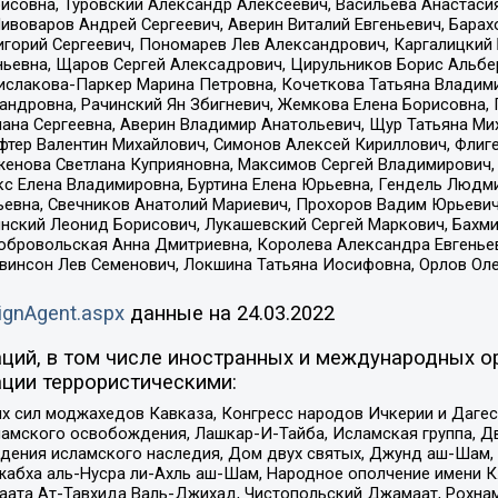
совна, Туровский Александр Алексеевич, Васильева Анастасия
Пивоваров Андрей Сергеевич, Аверин Виталий Евгеньевич, Бара
горий Сергеевич, Пономарев Лев Александрович, Каргалицкий 
ньевна, Щаров Сергей Алексадрович, Цирульников Борис Альбер
ислакова-Паркер Марина Петровна, Кочеткова Татьяна Владими
сандровна, Рачинский Ян Збигневич, Жемкова Елена Борисовна,
лана Сергеевна, Аверин Владимир Анатольевич, Щур Татьяна М
фтер Валентин Михайлович, Симонов Алексей Кириллович, Флиг
женова Светлана Куприяновна, Максимов Сергей Владимирович, 
кс Елена Владимировна, Буртина Елена Юрьевна, Гендель Людм
евна, Свечников Анатолий Мариевич, Прохоров Вадим Юрьевич
инский Леонид Борисович, Лукашевский Сергей Маркович, Бахм
Добровольская Анна Дмитриевна, Королева Александра Евгенье
евинсон Лев Семенович, Локшина Татьяна Иосифовна, Орлов Ол
ignAgent.aspx
данные на
24.03.2022
ций, в том числе иностранных и международных ор
ции террористическими:
ил моджахедов Кавказа, Конгресс народов Ичкерии и Дагеста
ламского освобождения, Лашкар-И-Тайба, Исламская группа, Дв
ения исламского наследия, Дом двух святых, Джунд аш-Шам, 
жабха аль-Нусра ли-Ахль аш-Шам, Народное ополчение имени К.
ата Ат-Тавхида Валь-Джихад, Чистопольский Джамаат, Рохнам