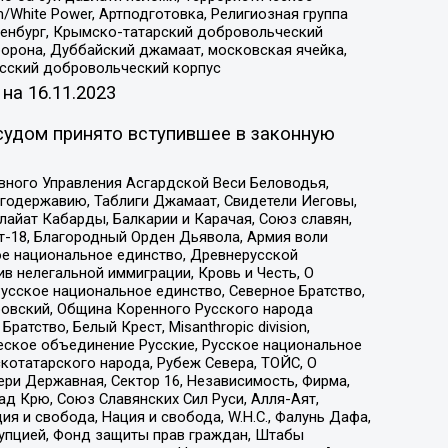
/White Power, Артподготовка, Религиозная группа
Оренбург, Крымско-татарский добровольческий
орона, Дуббайский джамаат, московская ячейка,
усский добровольческий корпус
 на
16.11.2023
судом принято вступившее в законную
вного Управления Асгардской Веси Беловодья,
годержавию, Таблиги Джамаат, Свидетели Иеговы,
айат Кабарды, Балкарии и Карачая, Союз славян,
т-18, Благородный Орден Дьявола, Армия воли
ое национальное единство, Древнерусской
 нелегальной иммиграции, Кровь и Честь, О
усское национальное единство, Северное Братство,
ровский, Община Коренного Русского народа
атство, Белый Крест, Misanthropic division,
еское объединение Русские, Русское национальное
котатарского народа, Рубеж Севера, ТОЙС, О
ри Державная, Сектор 16, Независимость, Фирма,
д Крю, Союз Славянских Сил Руси, Алля-Аят,
я и свобода, Нация и свобода, W.H.С., Фалунь Дафа,
рупцией, Фонд защиты прав граждан, Штабы