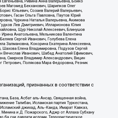
 Евгеньевна, Ривина Анна Валерьевна, Бойко
хоев Магомед Бекханович, Шарипков Олег
Борис Юльевич, Созаев Валерий Валерьевич,
тович, Гасан Ольга Павловна, Паутов Юрий
ровна, Чуркина Наталья Валерьевна, Акимова
 Гудков Лев Дмитриевич, Илларионова Юлия
ихайловна, Щур Николай Алексеевич, Блинушов
е Ирина Анатольевна, Мельникова Валентина
Беляев Сергей Иванович, Голубева Елена
ила Залмановна, Кокорина Екатерина Алексеевна,
, Шахова Елена Владимировна, Подузов Сергей
ин Вячеслав Иванович, Шабад Анатолий Ефимович,
вна, Смирнов Владимир Александрович, Вицин
ег Петрович, Полякова Мара Федоровна, Резник
ганизаций, признанных в соответствии с
на, База, Асбат аль-Ансар, Священная война,
ижение Талибан, Исламская партия Туркестана,
Исламский джихад, Аль-Каида, Имарат Кавказ,
 Минина и Д. Пожарского, Аджр от Аллаха Субхану
о ба суи давлати исломи, Террористическое