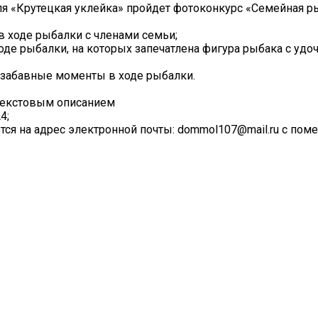
аля «Крутецкая уклейка» пройдет фотоконкурс «Семейная р
в ходе рыбалки с членами семьи;
оде рыбалки, на которых запечатлена фигура рыбака с удо
ы забавные моменты в ходе рыбалки.
 текстовым описанием
4;
ся на адрес электронной почты: dommol107@mail.ru с пом