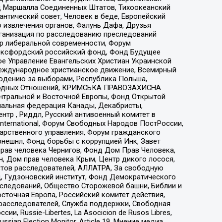
 Маршалла Соединенных Штатов, Тихоокеанский
нтический совет, Человек в беде, Европейский
 извлечения органов, Фалунь Дафа, Друзья
рганизация по расследованию преследований
тр либеральной современности, Форум
 Оксфордский российский фонд, Фонд Будущее
е Управление Евангельских Христиан Украинской
еждународное христианское движение, Всемирный
людению за выборами, Республика Польша,
народных Отношений, КРИМСЬКА ПРАВОЗАХИСНА
ы Центральной и Восточной Европы, Фонд Открытой
иональная федерация Канады, Декабристы,
тр , Риддл, Русский антивоенный комитет в
nternational, Форум Свободных Народов ПостРоссии,
дарственного управления, Форум гражданского
рнешнл, Фонд борьбы с коррупцией Инк, Завет
прав человека Чернигов, Фонд Дом Прав Человека,
н, Дом прав человека Крым, Центр дикого лосося,
стов расследователей, АЛЛАТРА, За свободную
д, Гудзоновский институт, Фонд Демократического
сследований, Общество Сторожевой башни, Библии и
сточная Европа, Российский комитет действия,
-расследователей, Служба поддержки, Свободная
 Russie-Libertes, La Asocicion de Rusos Libres,
an Election Monitor, Article 19, Мнение медиа,