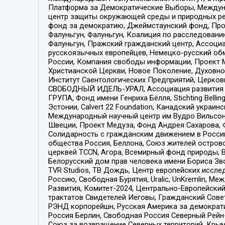
Платформа за Демократические Выборы, Междуна
центр защиты окружающей среды и природных ресу
фонд за демократию, Джеймстаунский фонд, Прож
Фалуньгун, Фалуньгун, Коалиция по расследован
Фалуньгун, Пражский гражданский центр, Ассоци
русскоязычных европейцев, Немецко-русский об
России, Компания свободы информации, Проект М
Христианской Церкви, Новое Поколение, Духовн
Институт Саентологических Предприятий, Церков
СВОБОДНЫЙ ИДЕЛЬ-УРАЛ, Ассоциация развития ж
ГРУПА, Фонд имени Генриха Бёлля, Stichting Bellin
Эстонии, Calvert 22 Foundation, Канадский укра
Международный научный центр им Вудро Вильсона
Швеции, Проект Медуза, Фонд Андрея Сахарова, Ф
Солидарность с гражданским движением в России 
общества Россия, Беллона, Союз жителей острово
церквей TCCN, Агора, Всемирный фонд природы, B
Белорусский дом прав человека имени Бориса Зво
TVR Studios, ТВ Дождь, Центр европейских иссл
Россию, Свободная Бурятия, Uralic, UnKremlin, 
Развития, Комитет-2024, Центрально-Европейски
трактатов Свидетелей Иеговы, Гражданский Совет
РЭНД корпорейшн, Русская Америка за демократи
Россия Берлин, Свободная Россия Северный Рейн-В
Союз за возвращение Северных территорий, Крымско