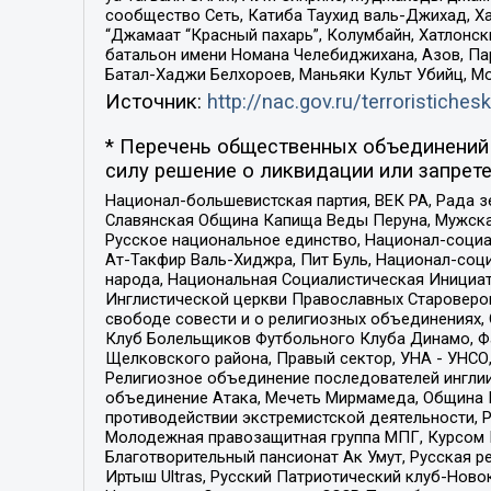
сообщество Сеть, Катиба Таухид валь-Джихад, Хай
“Джамаат “Красный пахарь”, Колумбайн, Хатлонск
батальон имени Номана Челебиджихана, Азов, Па
Батал-Хаджи Белхороев, Маньяки Культ Убийц, М
Источник:
http://nac.gov.ru/terroristichesk
* Перечень общественных объединений 
силу решение о ликвидации или запрете
Национал-большевистская партия, ВЕК РА, Рада 
Славянская Община Капища Веды Перуна, Мужская
Русское национальное единство, Национал-социа
Ат-Такфир Валь-Хиджра, Пит Буль, Национал-соц
народа, Национальная Социалистическая Инициат
Инглистической церкви Православных Староверов
свободе совести и о религиозных объединениях,
Клуб Болельщиков Футбольного Клуба Динамо, Фа
Щелковского района, Правый сектор, УНА - УНСО, У
Религиозное объединение последователей инглии
объединение Атака, Мечеть Мирмамеда, Община К
противодействии экстремистской деятельности, 
Молодежная правозащитная группа МПГ, Курсом П
Благотворительный пансионат Ак Умут, Русская ре
Иртыш Ultras, Русский Патриотический клуб-Нов