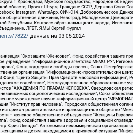
округа г. Краснодара, Мужское государство, Народное объедин
ой области, Проект Штурм, Граждане СССР, Держава Союз Сов
Facebook, Instagram, WhatsApp, СИЧ-С14, Добровольческое Движ
ское общественное движение, Невоград, Молодежное Демократ
ой Республики, Конгресс ойрат-калмыцкого народа, Исполнит
бъединение, ЛГБТ, Я.МЫ Сергей Фургал
uments/7822/
данные на
03.05.2024
Общество с ограниченной ответственностью "Радио Свободная Европа/Радио Свобода", Чешское информационное агентство "MEDIUM-ORIENT", Красноярская региональная общественная организация "Мы против СПИДа", Камалягин Денис Николаевич, Маркелов Сергей Евгеньевич, Пономарев Лев Александрович, Савицкая Людмила Алексеевна, Автономная некоммерческая организация "Центр по работе с проблемой насилия "НАСИЛИЮ.НЕТ", Межрегиональный профессиональный союз работников здравоохранения "Альянс врачей", Юридическое лицо, зарегистрированное в Латвийской Республике, SIA "Medusa Project" (регистрационный номер 40103797863, дата регистрации 10.06.2014), Некоммерческая организация "Фонд по борьбе с коррупцией", Автономная некоммерческая организация "Институт права и публичной политики", Баданин Роман Сергеевич, Гликин Максим Александрович, Железнова Мария Михайловна, Лукьянова Юлия Сергеевна, Маетная Елизавета Витальевна, Маняхин Петр Борисович, Чуракова Ольга Владимировна, Ярош Юлия Петровна, Юридическое лицо "The Insider SIA", зарегистрированное в Риге, Латвийская Республика (дата регистрации 26.06.2015), являющееся администратором доменного имени интернет-издания "The Insider SIA", https://theins.ru, Постернак Алексей Евгеньевич, Рубин Михаил Аркадьевич, Анин Роман Александрович, Юридическое лицо Istories fonds, зарегистрированное в Латвийской Республике (регистрационный номер 50008295751, дата регистрации 24.02.2020), Великовский Дмитрий Александрович, Долинина Ирина Николаевна, Мароховская Алеся Алексеевна, Шлейнов Роман Юрьевич, Шмагун Олеся Валентиновна, Общество с ограниченной ответственностью "Альтаир 2021", Общество с ограниченной ответственностью "Вега 2021", Общество с ограниченной ответственностью "Главный редактор 2021", Общество с ограниченной ответственностью "Ромашки монолит", Важенков Артем Валерьевич, Ивановская областная общественная организация "Центр гендерных исследований", Гурман Юрий Альбертович, Медиапроект "ОВД-Инфо", Егоров Владимир Владимирович, Жилинский Владимир Александрович, Общество с ограниченной ответственностью "ЗП", Иванова София Юрьевна, Карезина Инна Павловна, Кильтау Екатерина Викторовна, Петров Алексей Викторович, Пискунов Сергей Евгеньевич, Смирнов Сергей Сергеевич, Тихонов Михаил Сергеевич, Общество с ограниченной ответственностью "ЖУРНАЛИСТ-ИНОСТРАННЫЙ АГЕНТ", Арапова Галина Юрьевна, Вольтская Татьяна Анатольевна, Американская компания "Mason G.E.S. Anonymous Foundation" (США), являющаяся владельцем интернет-издания https://mnews.world/, Компания "Stichting Bellingcat", зарегистрированная в Нидерландах (дата регистрации 11.07.2018), Захаров Андрей Вячеславович, Клепиковская Екатерина Дмитриевна, Общество с ограниченной ответственностью "МЕМО", Перл Роман Александрович, Симонов Евгений Алексеевич, Соловьева Елена Анатольевна, Сотников Даниил Владимирович, Сурначева Елизавета Дмитриевна, Автономная некоммерческая организация по защите прав человека и информированию населения "Якутия – Наше Мнение", Общество с ограниченной ответственностью "Москоу диджитал медиа", с 26.01.2023 Общество с ограниченной ответственностью "Чайка Белые сады", Ветошкина Валерия Валерьевна, Заговора Максим Александрович, Межрегиональное общественное движение "Российская ЛГБТ - сеть", Оленичев Максим Владимирович, Павлов Иван Юрьевич, Скворцова Елена Сергеевна, Общество с ограниченной ответственностью "Как бы инагент", Кочетков Игорь Викторович, Общество с ограниченной ответственностью "Честные выборы", Еланчик Олег Александрович, Общество с ограниченной ответственностью "Нобелевский призыв", Гималова Регина Эмилевна, Григорьев Андрей Валерьевич, Григорьева Алина Александровна, Ассоциация по содействию защите прав призывников, альтернативнослужащих и военнослужащих "Правозащитная группа "Гражданин.Армия.Право", Хисамова Регина Фаритовна, Автономная некоммерческая организация по реализа