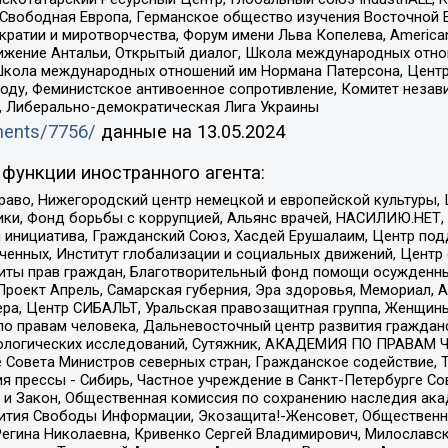
 Свободная Европа, Германское общество изучения Восточной 
и и миротворчества, Форум имени Льва Копелева, American Counci
ое движение Антальи, Открытый диалог, Школа международных отн
Школа международных отношений им Нормана Патерсона, Центр
ду, Феминистское антивоенное сопротивление, Комитет независ
а, Либерально-демократическая Лига Украины
uments/7756/
данные на
13.05.2024
функции иностранного агента:
раво, Нижегородский центр немецкой и европейской культуры,
тики, Фонд борьбы с коррупцией, Альянс врачей, НАСИЛИЮ.НЕТ,
я инициатива, Гражданский Союз, Хасдей Ерушалаим, Центр по
юченных, Институт глобализации и социальных движений, Цент
ты прав граждан, Благотворительный фонд помощи осужденным
а, Проект Апрель, Самарская губерния, Эра здоровья, Мемориал
ера, Центр СИБАЛЬТ, Уральская правозащитная группа, Женщины
по правам человека, Дальневосточный центр развития гражданс
ологических исследований, Сутяжник, АКАДЕМИЯ ПО ПРАВАМ Ч
е Совета Министров северных стран, Гражданское содействие,
я прессы - Сибирь, Частное учреждение в Санкт-Петербурге С
 и Закон, Общественная комиссия по сохранению наследия ак
звития Свободы Информации, Экозащита!-Женсовет, Общественн
Регина Николаевна, Кривенко Сергей Владимирович, Милославс