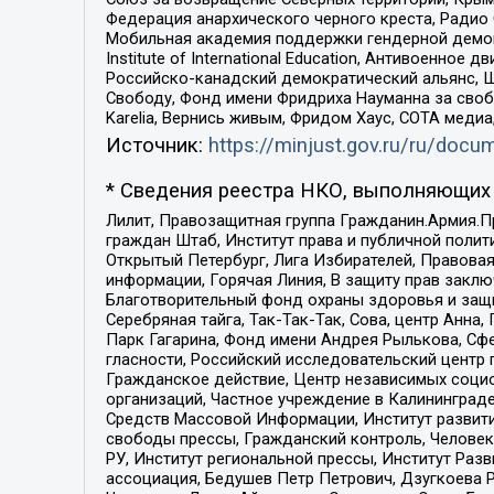
Федерация анархического черного креста, Радио
Мобильная академия поддержки гендерной демократи
Institute of International Education, Антивоенн
Российско-канадский демократический альянс, 
Свободу, Фонд имени Фридриха Науманна за свобо
Karelia, Вернись живым, Фридом Хаус, СОТА меди
Источник:
https://minjust.gov.ru/ru/doc
* Сведения реестра НКО, выполняющих 
Лилит, Правозащитная группа Гражданин.Армия.П
граждан Штаб, Институт права и публичной поли
Открытый Петербург, Лига Избирателей, Правова
информации, Горячая Линия, В защиту прав закл
Благотворительный фонд охраны здоровья и защи
Серебряная тайга, Так-Так-Так, Сова, центр Анн
Парк Гагарина, Фонд имени Андрея Рылькова, Сф
гласности, Российский исследовательский центр 
Гражданское действие, Центр независимых соци
организаций, Частное учреждение в Калининград
Средств Массовой Информации, Институт развити
свободы прессы, Гражданский контроль, Человек
РУ, Институт региональной прессы, Институт Ра
ассоциация, Бедушев Петр Петрович, Дзугкоева 