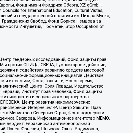
Европы, Фонд имени Фридриха Эберта, XZ gGmbH,
ls for International Education, Cultural Vistas,
ошений и государственной политики им Питера Мунка,
 Гражданских Свобод, Фонд Бориса Немцова за
имости Ингушетии, Прометей, Stop Occupation of
 Центр гендерных исследований, Фонд защиты прав
 Мы против СПИДа, СВЕЧА, Гуманитарное действие,
ддержки и содействия развитию средств массовой
р социально-информационных инициатив Действие,
 и их семьям, Фонд Тольятти, Новое время,
, Аналитический Центр Юрия Левады, Издательство
 Евразии, Институт прав человека, Фонд защиты
ких инициатив и социального партнерства,
ЕЛОВЕКА, Центр развития некоммерческих
 Трансперенси Интернешнл-Р, Центр Защиты Прав
овета Министров Северных Стран, Фонд поддержки
адемика Сахарова, Информационное агентство МЕМО.
ый вердикт, Евразийская антимонопольная
кий Павел Юрьевич, Шнырова Ольга Вадимовна,