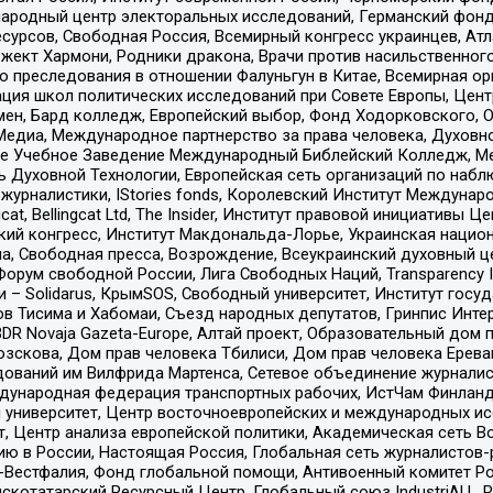
родный центр электоральных исследований, Германский фонд
рсов, Свободная Россия, Всемирный конгресс украинцев, Атла
ект Хармони, Родники дракона, Врачи против насильственного
ию преследования в отношении Фалуньгун в Китае, Всемирная о
ация школ политических исследований при Совете Европы, Цен
мен, Бард колледж, Европейский выбор, Фонд Ходорковского,
едиа, Международное партнерство за права человека, Духовно
ое Учебное Заведение Международный Библейский Колледж, М
ь Духовной Технологии, Европейская сеть организаций по наб
урналистики, IStories fonds, Королевский Институт Между
gcat, Bellingcat Ltd, The Insider, Институт правовой инициатив
инский конгресс, Институт Макдональда-Лорье, Украинская нац
, Свободная пресса, Возрождение, Всеукраинский духовный цен
орум свободной России, Лига Свободных Наций, Transparеncy I
– Solidarus, КрымSOS, Свободный университет, Институт госу
в Тисима и Хабомаи, Съезд народных депутатов, Гринпис Инте
DR Novaja Gazeta-Europe, Алтай проект, Образовательный дом 
зскова, Дом прав человека Тбилиси, Дом прав человека Ерева
едований им Вилфрида Мартенса, Сетевое объединение журнали
Международная федерация транспортных рабочих, ИстЧам Финлан
й университет, Центр восточноевропейских и международных и
, Центр анализа европейской политики, Академическая сеть Во
ю в России, Настоящая Россия, Глобальная сеть журналистов
естфалия, Фонд глобальной помощи, Антивоенный комитет России,
татарский Ресурсный Центр, Глобальный союз IndustriALL, Russi