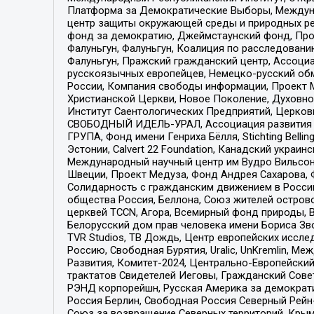
Платформа за Демократические Выборы, Междуна
центр защиты окружающей среды и природных ресу
фонд за демократию, Джеймстаунский фонд, Прож
Фалуньгун, Фалуньгун, Коалиция по расследован
Фалуньгун, Пражский гражданский центр, Ассоци
русскоязычных европейцев, Немецко-русский об
России, Компания свободы информации, Проект М
Христианской Церкви, Новое Поколение, Духовн
Институт Саентологических Предприятий, Церков
СВОБОДНЫЙ ИДЕЛЬ-УРАЛ, Ассоциация развития ж
ГРУПА, Фонд имени Генриха Бёлля, Stichting Bellin
Эстонии, Calvert 22 Foundation, Канадский укра
Международный научный центр им Вудро Вильсона
Швеции, Проект Медуза, Фонд Андрея Сахарова, Ф
Солидарность с гражданским движением в России 
общества Россия, Беллона, Союз жителей острово
церквей TCCN, Агора, Всемирный фонд природы, B
Белорусский дом прав человека имени Бориса Зво
TVR Studios, ТВ Дождь, Центр европейских иссл
Россию, Свободная Бурятия, Uralic, UnKremlin, 
Развития, Комитет-2024, Центрально-Европейски
трактатов Свидетелей Иеговы, Гражданский Совет
РЭНД корпорейшн, Русская Америка за демократи
Россия Берлин, Свободная Россия Северный Рейн-В
Союз за возвращение Северных территорий, Крымско