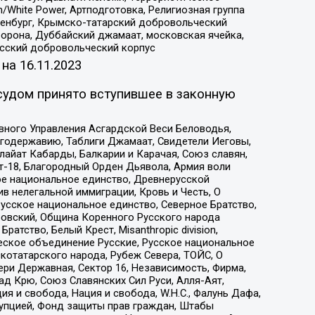
/White Power, Артподготовка, Религиозная группа
Оренбург, Крымско-татарский добровольческий
орона, Дуббайский джамаат, московская ячейка,
усский добровольческий корпус
 на
16.11.2023
судом принято вступившее в законную
вного Управления Асгардской Веси Беловодья,
годержавию, Таблиги Джамаат, Свидетели Иеговы,
айат Кабарды, Балкарии и Карачая, Союз славян,
т-18, Благородный Орден Дьявола, Армия воли
ое национальное единство, Древнерусской
 нелегальной иммиграции, Кровь и Честь, О
усское национальное единство, Северное Братство,
ровский, Община Коренного Русского народа
атство, Белый Крест, Misanthropic division,
еское объединение Русские, Русское национальное
котатарского народа, Рубеж Севера, ТОЙС, О
ри Державная, Сектор 16, Независимость, Фирма,
д Крю, Союз Славянских Сил Руси, Алля-Аят,
я и свобода, Нация и свобода, W.H.С., Фалунь Дафа,
рупцией, Фонд защиты прав граждан, Штабы