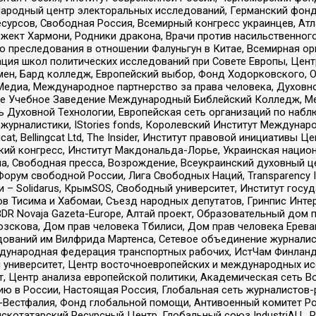
родный центр электоральных исследований, Германский фонд
рсов, Свободная Россия, Всемирный конгресс украинцев, Атла
ект Хармони, Родники дракона, Врачи против насильственного
ию преследования в отношении Фалуньгун в Китае, Всемирная о
ация школ политических исследований при Совете Европы, Цен
мен, Бард колледж, Европейский выбор, Фонд Ходорковского,
едиа, Международное партнерство за права человека, Духовно
ое Учебное Заведение Международный Библейский Колледж, М
ь Духовной Технологии, Европейская сеть организаций по наб
урналистики, IStories fonds, Королевский Институт Между
gcat, Bellingcat Ltd, The Insider, Институт правовой инициатив
инский конгресс, Институт Макдональда-Лорье, Украинская нац
, Свободная пресса, Возрождение, Всеукраинский духовный цен
орум свободной России, Лига Свободных Наций, Transparеncy I
– Solidarus, КрымSOS, Свободный университет, Институт госу
в Тисима и Хабомаи, Съезд народных депутатов, Гринпис Инте
DR Novaja Gazeta-Europe, Алтай проект, Образовательный дом 
зскова, Дом прав человека Тбилиси, Дом прав человека Ерева
едований им Вилфрида Мартенса, Сетевое объединение журнали
Международная федерация транспортных рабочих, ИстЧам Финлан
й университет, Центр восточноевропейских и международных и
, Центр анализа европейской политики, Академическая сеть Во
ю в России, Настоящая Россия, Глобальная сеть журналистов
естфалия, Фонд глобальной помощи, Антивоенный комитет России,
татарский Ресурсный Центр, Глобальный союз IndustriALL, Russi