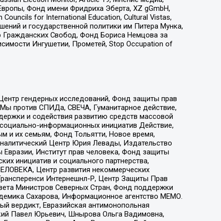
Европы, Фонд имени Фридриха Эберта, XZ gGmbH,
ls for International Education, Cultural Vistas,
ошений и государственной политики им Питера Мунка,
 Гражданских Свобод, Фонд Бориса Немцова за
имости Ингушетии, Прометей, Stop Occupation of
 Центр гендерных исследований, Фонд защиты прав
 Мы против СПИДа, СВЕЧА, Гуманитарное действие,
ддержки и содействия развитию средств массовой
р социально-информационных инициатив Действие,
 и их семьям, Фонд Тольятти, Новое время,
, Аналитический Центр Юрия Левады, Издательство
 Евразии, Институт прав человека, Фонд защиты
ких инициатив и социального партнерства,
ЕЛОВЕКА, Центр развития некоммерческих
 Трансперенси Интернешнл-Р, Центр Защиты Прав
овета Министров Северных Стран, Фонд поддержки
адемика Сахарова, Информационное агентство МЕМО.
ый вердикт, Евразийская антимонопольная
кий Павел Юрьевич, Шнырова Ольга Вадимовна,