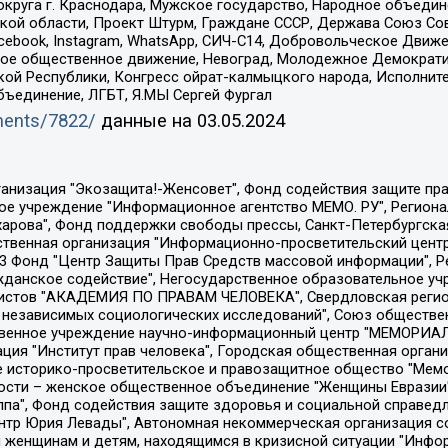
округа г. Краснодара, Мужское государство, Народное объедин
ой области, Проект Штурм, Граждане СССР, Держава Союз Сов
Facebook, Instagram, WhatsApp, СИЧ-С14, Добровольческое Движ
ское общественное движение, Невоград, Молодежное Демократ
ой Республики, Конгресс ойрат-калмыцкого народа, Исполнит
бъединение, ЛГБТ, Я.МЫ Сергей Фургал
uments/7822/
данные на
03.05.2024
Общество с ограниченной ответственностью "Радио Свободная Европа/Радио Свобода", Чешское информационное агентство "MEDIUM-ORIENT", Красноярская региональная общественная организация "Мы против СПИДа", Камалягин Денис Николаевич, Маркелов Сергей Евгеньевич, Пономарев Лев Александрович, Савицкая Людмила Алексеевна, Автономная некоммерческая организация "Центр по работе с проблемой насилия "НАСИЛИЮ.НЕТ", Межрегиональный профессиональный союз работников здравоохранения "Альянс врачей", Юридическое лицо, зарегистрированное в Латвийской Республике, SIA "Medusa Project" (регистрационный номер 40103797863, дата регистрации 10.06.2014), Некоммерческая организация "Фонд по борьбе с коррупцией", Автономная некоммерческая организация "Институт права и публичной политики", Баданин Роман Сергеевич, Гликин Максим Александрович, Железнова Мария Михайловна, Лукьянова Юлия Сергеевна, Маетная Елизавета Витальевна, Маняхин Петр Борисович, Чуракова Ольга Владимировна, Ярош Юлия Петровна, Юридическое лицо "The Insider SIA", зарегистрированное в Риге, Латвийская Республика (дата регистрации 26.06.2015), являющееся администратором доменного имени интернет-издания "The Insider SIA", https://theins.ru, Постернак Алексей Евгеньевич, Рубин Михаил Аркадьевич, Анин Роман Александрович, Юридическое лицо Istories fonds, зарегистрированное в Латвийской Республике (регистрационный номер 50008295751, дата регистрации 24.02.2020), Великовский Дмитрий Александрович, Долинина Ирина Николаевна, Мароховская Алеся Алексеевна, Шлейнов Роман Юрьевич, Шмагун Олеся Валентиновна, Общество с ограниченной ответственностью "Альтаир 2021", Общество с ограниченной ответственностью "Вега 2021", Общество с ограниченной ответственностью "Главный редактор 2021", Общество с ограниченной ответственностью "Ромашки монолит", Важенков Артем Валерьевич, Ивановская областная общественная организация "Центр гендерных исследований", Гурман Юрий Альбертович, Медиапроект "ОВД-Инфо", Егоров Владимир Владимирович, Жилинский Владимир Александрович, Общество с ограниченной ответственностью "ЗП", Иванова София Юрьевна, Карезина Инна Павловна, Кильтау Екатерина Викторовна, Петров Алексей Викторович, Пискунов Сергей Евгеньевич, Смирнов Сергей Сергеевич, Тихонов Михаил Сергеевич, Общество с ограниченной ответственностью "ЖУРНАЛИСТ-ИНОСТРАННЫЙ АГЕНТ", Арапова Галина Юрьевна, Вольтская Татьяна Анатольевна, Американская компания "Mason G.E.S. Anonymous Foundation" (США), являющаяся владельцем интернет-издания https://mnews.world/, Компания "Stichting Bellingcat", зарегистрированная в Нидерландах (дата регистрации 11.07.2018), Захаров Андрей Вячеславович, Клепиковская Екатерина Дмитриевна, Общество с ограниченной ответственностью "МЕМО", Перл Роман Александрович, Симонов Евгений Алексеевич, Соловьева Елена Анатольевна, Сотников Даниил Владимирович, Сурначева Елизавета Дмитриевна, Автономная некоммерческая организация по защите прав человека и информированию населения "Якутия – Наше Мнение", Общество с ограниченной ответственностью "Москоу диджитал медиа", с 26.01.2023 Общество с ограниченной ответственностью "Чайка Белые сады", Ветошкина Валерия Валерьевна, Заговора Максим Александрович, Межрегиональное общественное движение "Российская ЛГБТ - сеть", Оленичев Максим Владимирович, Павлов Иван Юрьевич, Скворцова Елена Сергеевна, Общество с ограниченной ответственностью "Как бы инагент", Кочетков Игорь Викторович, Общество с ограниченной ответственностью "Честные выборы", Еланчик Олег Александрович, Общество с ограниченной ответственностью "Нобелевский призыв", Гималова Регина Эмилевна, Григорьев Андрей Валерьевич, Григорьева Алина Александровна, Ассоциация по содействию защите прав призывников, альтернативнослужащих и военнослужащих "Правозащитная группа "Гражданин.Армия.Право", Хисамова Регина Фаритовна, Автономная некоммерческая организация по реализа