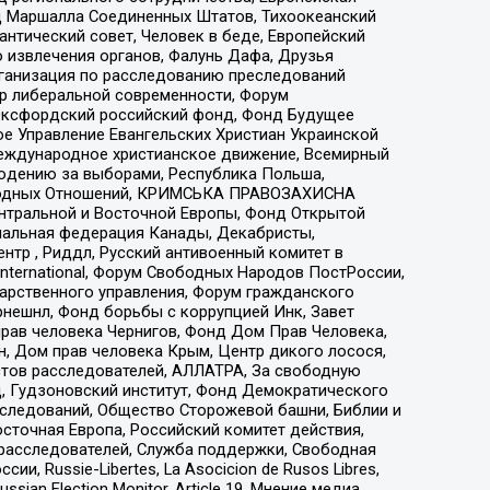
 Маршалла Соединенных Штатов, Тихоокеанский
нтический совет, Человек в беде, Европейский
 извлечения органов, Фалунь Дафа, Друзья
рганизация по расследованию преследований
тр либеральной современности, Форум
 Оксфордский российский фонд, Фонд Будущее
е Управление Евангельских Христиан Украинской
еждународное христианское движение, Всемирный
людению за выборами, Республика Польша,
народных Отношений, КРИМСЬКА ПРАВОЗАХИСНА
ы Центральной и Восточной Европы, Фонд Открытой
иональная федерация Канады, Декабристы,
тр , Риддл, Русский антивоенный комитет в
nternational, Форум Свободных Народов ПостРоссии,
дарственного управления, Форум гражданского
рнешнл, Фонд борьбы с коррупцией Инк, Завет
прав человека Чернигов, Фонд Дом Прав Человека,
н, Дом прав человека Крым, Центр дикого лосося,
стов расследователей, АЛЛАТРА, За свободную
д, Гудзоновский институт, Фонд Демократического
сследований, Общество Сторожевой башни, Библии и
сточная Европа, Российский комитет действия,
-расследователей, Служба поддержки, Свободная
 Russie-Libertes, La Asocicion de Rusos Libres,
an Election Monitor, Article 19, Мнение медиа,