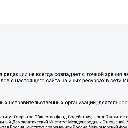
редакции не всегда совпадает с точкой зрения ав
ов с настоящего сайта на иных ресурсах в сети И
ых неправительственных организаций, деятельнос
ститут Открытое Общество Фонд Содействия, Фонд Открытое 
альный Демократический Институт Международных Отношений,
тая Россия, Институт современной России, Черноморский фонд