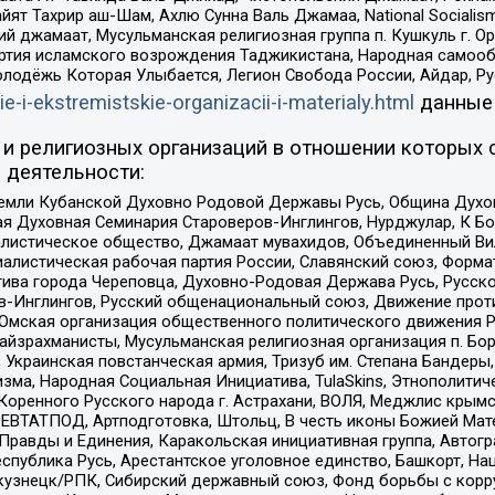
ят Тахрир аш-Шам, Ахлю Сунна Валь Джамаа, National Socialism
ий джамаат, Мусульманская религиозная группа п. Кушкуль г. 
ртия исламского возрождения Таджикистана, Народная самооб
олодёжь Которая Улыбается, Легион Свобода России, Айдар, Р
ie-i-ekstremistskie-organizacii-i-materialy.html
данные
и религиозных организаций в отношении которых 
 деятельности:
земли Кубанской Духовно Родовой Державы Русь, Община Духо
 Духовная Семинария Староверов-Инглингов, Нурджулар, К Бо
листическое общество, Джамаат мувахидов, Объединенный Вил
иалистическая рабочая партия России, Славянский союз, Форма
ива города Череповца, Духовно-Родовая Держава Русь, Русск
-Инглингов, Русский общенациональный союз, Движение против
 Омская организация общественного политического движения Р
йзрахманисты, Мусульманская религиозная организация п. Бо
краинская повстанческая армия, Тризуб им. Степана Бандеры, Бр
зма, Народная Социальная Инициатива, TulaSkins, Этнополитич
оренного Русского народа г. Астрахани, ВОЛЯ, Меджлис крымс
РЕВТАТПОД, Артподготовка, Штольц, В честь иконы Божией Мате
равды и Единения, Каракольская инициативная группа, Автогра
спублика Русь, Арестантское уголовное единство, Башкорт, Наци
окузнецк/РПК, Сибирский державный союз, Фонд борьбы с кор