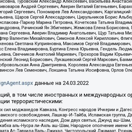
совна, Туровский Александр Алексеевич, Васильева Анастасия
Пивоваров Андрей Сергеевич, Аверин Виталий Евгеньевич, Бара
горий Сергеевич, Пономарев Лев Александрович, Каргалицкий 
ньевна, Щаров Сергей Алексадрович, Цирульников Борис Альбер
ислакова-Паркер Марина Петровна, Кочеткова Татьяна Владими
сандровна, Рачинский Ян Збигневич, Жемкова Елена Борисовна,
лана Сергеевна, Аверин Владимир Анатольевич, Щур Татьяна М
фтер Валентин Михайлович, Симонов Алексей Кириллович, Флиг
женова Светлана Куприяновна, Максимов Сергей Владимирович, 
кс Елена Владимировна, Буртина Елена Юрьевна, Гендель Людм
евна, Свечников Анатолий Мариевич, Прохоров Вадим Юрьевич
инский Леонид Борисович, Лукашевский Сергей Маркович, Бахм
Добровольская Анна Дмитриевна, Королева Александра Евгенье
евинсон Лев Семенович, Локшина Татьяна Иосифовна, Орлов Ол
ignAgent.aspx
данные на
24.03.2022
ций, в том числе иностранных и международных ор
ции террористическими:
ил моджахедов Кавказа, Конгресс народов Ичкерии и Дагеста
ламского освобождения, Лашкар-И-Тайба, Исламская группа, Дв
ения исламского наследия, Дом двух святых, Джунд аш-Шам, 
жабха аль-Нусра ли-Ахль аш-Шам, Народное ополчение имени К.
ата Ат-Тавхида Валь-Джихад, Чистопольский Джамаат, Рохнам