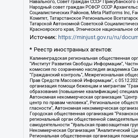
Навального, Совет граждан СССР Прикубанского 
Народный совет граждан РСФСР СССР Архангельск
Социалистических Районов, Meta Platforms Inc, 
Комитет, Татарстанское Региональное Всетатар
Татарской Автономной Советской Социалистическ
Красноярского края, Этническое национальное о
Источник:
https://minjust.gov.ru/ru/doc
* Реестр иностранных агентов:
Калининградская региональная общественная организация "Экозащита!-Женсовет", Фонд содействия защите прав и свобод граждан "Общественный вердикт", Фонд "Институт Развития Свободы Информации", Частное учреждение "Информационное агентство МЕМО. РУ", Региональная общественная организация "Общественная комиссия по сохранению наследия академика Сахарова", Фонд поддержки свободы прессы, Санкт-Петербургская общественная правозащитная организация "Гражданский контроль", Межрегиональная общественная организация "Информационно-просветительский центр "Мемориал", Региональный Фонд "Центр Защиты Прав Средств Массовой Информации", с 05.12.2023 Фонд "Центр Защиты Прав Средств массовой информации", Региональная общественная благотворительная организация помощи беженцам и мигрантам "Гражданское содействие", Негосударственное образовательное учреждение дополнительного профессионального образования (повышение квалификации) специалистов "АКАДЕМИЯ ПО ПРАВАМ ЧЕЛОВЕКА", Свердловская региональная общественная организация "Сутяжник", Автономная некоммерческая организация "Центр независимых социологических исследований", Союз общественных объединений "Российский исследовательский центр по правам человека", Региональное общественное учреждение научно-информационный центр "МЕМОРИАЛ", Некоммерческая организация "Фонд защиты гласности", Автономная некоммерческая организация "Институт прав человека", Городская общественная организация "Екатеринбургское общество "МЕМОРИАЛ", Городская общественная организация "Рязанское историко-просветительское и правозащитное общество "Мемориал" (Рязанский Мемориал), Челябинский региональный орган общественной самодеятельности – женское общественное объединение "Женщины Евразии", Челябинский региональный орган общественной самодеятельности "Уральская правозащитная группа", Фонд содействия защите здоровья и социальной справедливости имени Андрея Рылькова, Автономная Некоммерческая Организация "Аналитический Центр Юрия Левады", Автономная некоммерческая организация социальной поддержки населения "Проект Апрель", Региональная общественная организация помощи женщинам и детям, находящимся в кризисной ситуации "Информационно-методический центр "Анна", Фонд содействия развитию массовых коммуникаций и правовому просвещению "Так-так-Так", Фонд содействия устойчивому развитию "Серебряная тайга", Свердловский региональный общественный фонд социальных проектов "Новое время", "Idel.Реалии", Кавказ.Реалии, Крым.Реалии, Телеканал Настоящее Время, Татаро-башкирская служба Радио Свобода (Azatliq Radiosi), Радио Свободная Европа/Радио Свобода (PCE/PC), "Сибирь.Реалии", "Фактограф", Благотворительный фонд помощи осужденным и их семьям, Автономная некоммерческая организация "Институт глобализации и социальных движений", Фонд "В защиту прав заключенных", Частное учреждение "Центр поддержки и содействия развитию средств массовой информации", Пензенский региональный общественный благотворительный фонд "Гражданский союз", "Север.Реалии", Некоммерческая организация Фонд "Правовая инициатива", 