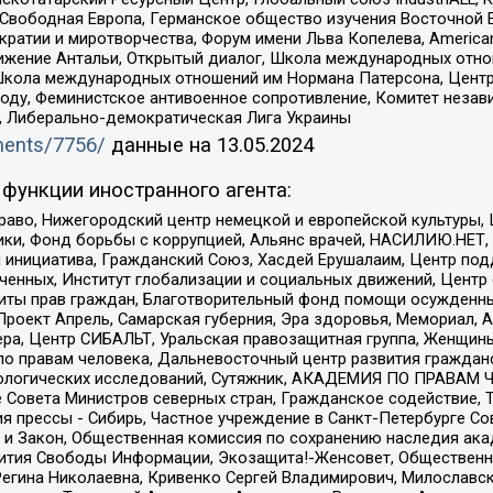
 Свободная Европа, Германское общество изучения Восточной 
и и миротворчества, Форум имени Льва Копелева, American Counci
ое движение Антальи, Открытый диалог, Школа международных отн
Школа международных отношений им Нормана Патерсона, Центр
ду, Феминистское антивоенное сопротивление, Комитет независ
а, Либерально-демократическая Лига Украины
uments/7756/
данные на
13.05.2024
функции иностранного агента:
раво, Нижегородский центр немецкой и европейской культуры,
тики, Фонд борьбы с коррупцией, Альянс врачей, НАСИЛИЮ.НЕТ,
я инициатива, Гражданский Союз, Хасдей Ерушалаим, Центр по
юченных, Институт глобализации и социальных движений, Цент
ты прав граждан, Благотворительный фонд помощи осужденным
а, Проект Апрель, Самарская губерния, Эра здоровья, Мемориал
ера, Центр СИБАЛЬТ, Уральская правозащитная группа, Женщины
по правам человека, Дальневосточный центр развития гражданс
ологических исследований, Сутяжник, АКАДЕМИЯ ПО ПРАВАМ Ч
е Совета Министров северных стран, Гражданское содействие,
я прессы - Сибирь, Частное учреждение в Санкт-Петербурге С
 и Закон, Общественная комиссия по сохранению наследия ак
звития Свободы Информации, Экозащита!-Женсовет, Общественн
Регина Николаевна, Кривенко Сергей Владимирович, Милославс