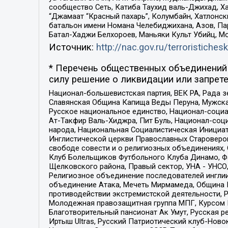
сообщество Сеть, Катиба Таухид валь-Джихад, Хай
“Джамаат “Красный пахарь”, Колумбайн, Хатлонск
батальон имени Номана Челебиджихана, Азов, Па
Батал-Хаджи Белхороев, Маньяки Культ Убийц, М
Источник:
http://nac.gov.ru/terroristichesk
* Перечень общественных объединений 
силу решение о ликвидации или запрете
Национал-большевистская партия, ВЕК РА, Рада 
Славянская Община Капища Веды Перуна, Мужская
Русское национальное единство, Национал-социа
Ат-Такфир Валь-Хиджра, Пит Буль, Национал-соц
народа, Национальная Социалистическая Инициат
Инглистической церкви Православных Староверов
свободе совести и о религиозных объединениях,
Клуб Болельщиков Футбольного Клуба Динамо, Фа
Щелковского района, Правый сектор, УНА - УНСО, У
Религиозное объединение последователей инглии
объединение Атака, Мечеть Мирмамеда, Община К
противодействии экстремистской деятельности, 
Молодежная правозащитная группа МПГ, Курсом П
Благотворительный пансионат Ак Умут, Русская ре
Иртыш Ultras, Русский Патриотический клуб-Нов