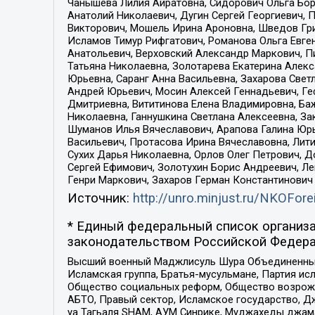
Чанышева Лилия Айратовна, Сидорович Ольга Бори
Анатолий Николаевич, Дугин Сергей Георгиевич, 
Викторович, Мошель Ирина Ароновна, Шведов Гри
Исламов Тимур Рифгатович, Романова Ольга Евге
Анатольевич, Верховский Александр Маркович, П
Татьяна Николаевна, Золотарева Екатерина Алек
Юрьевна, Саранг Анна Васильевна, Захарова Свет
Андрей Юрьевич, Мосин Алексей Геннадьевич, Ге
Дмитриевна, Вититинова Елена Владимировна, Ба
Николаевна, Ганнушкина Светлана Алексеевна, За
Шуманов Илья Вячеславович, Арапова Галина Юрь
Васильевич, Протасова Ирина Вячеславовна, Лит
Сухих Дарья Николаевна, Орлов Олег Петрович, 
Сергей Ефимович, Золотухин Борис Андреевич, Л
Генри Маркович, Захаров Герман Константинович
Источник:
http://unro.minjust.ru/NKOFore
* Единый федеральный список организа
законодательством Российской Федера
Высший военный Маджлисуль Шура Объединенных с
Исламская группа, Братья-мусульмане, Партия ис
Общество социальных реформ, Общество возрожд
АБТО, Правый сектор, Исламское государство, Д
уа Тагьаля SHAM, АУМ Синрике, Муджахеды джама