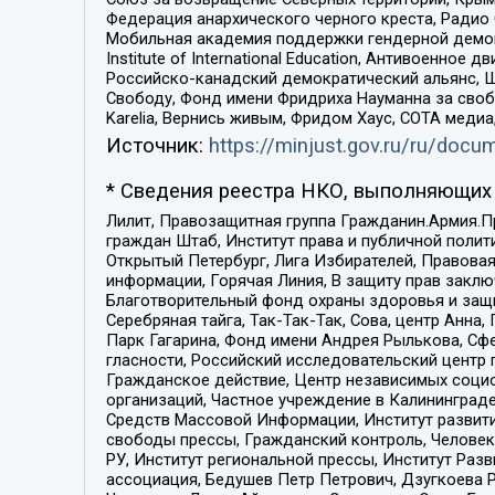
Федерация анархического черного креста, Радио
Мобильная академия поддержки гендерной демократи
Institute of International Education, Антивоенн
Российско-канадский демократический альянс, 
Свободу, Фонд имени Фридриха Науманна за свобо
Karelia, Вернись живым, Фридом Хаус, СОТА меди
Источник:
https://minjust.gov.ru/ru/doc
* Сведения реестра НКО, выполняющих 
Лилит, Правозащитная группа Гражданин.Армия.П
граждан Штаб, Институт права и публичной поли
Открытый Петербург, Лига Избирателей, Правова
информации, Горячая Линия, В защиту прав закл
Благотворительный фонд охраны здоровья и защи
Серебряная тайга, Так-Так-Так, Сова, центр Анн
Парк Гагарина, Фонд имени Андрея Рылькова, Сф
гласности, Российский исследовательский центр 
Гражданское действие, Центр независимых соци
организаций, Частное учреждение в Калининград
Средств Массовой Информации, Институт развити
свободы прессы, Гражданский контроль, Человек
РУ, Институт региональной прессы, Институт Ра
ассоциация, Бедушев Петр Петрович, Дзугкоева 