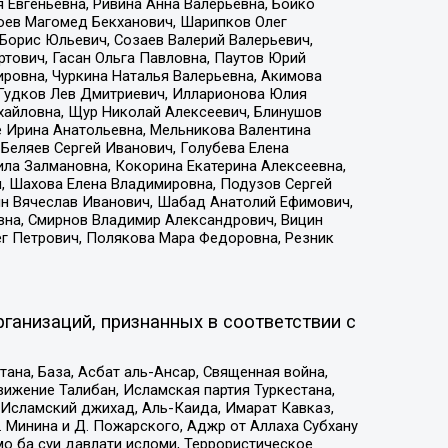
 Евгеньевна, Ривина Анна Валерьевна, Бойко
хоев Магомед Бекханович, Шарипков Олег
Борис Юльевич, Созаев Валерий Валерьевич,
тович, Гасан Ольга Павловна, Паутов Юрий
ровна, Чуркина Наталья Валерьевна, Акимова
 Гудков Лев Дмитриевич, Илларионова Юлия
ихайловна, Щур Николай Алексеевич, Блинушов
е Ирина Анатольевна, Мельникова Валентина
Беляев Сергей Иванович, Голубева Елена
ила Залмановна, Кокорина Екатерина Алексеевна,
, Шахова Елена Владимировна, Подузов Сергей
ин Вячеслав Иванович, Шабад Анатолий Ефимович,
вна, Смирнов Владимир Александрович, Вицин
ег Петрович, Полякова Мара Федоровна, Резник
ганизаций, признанных в соответствии с
на, База, Асбат аль-Ансар, Священная война,
ижение Талибан, Исламская партия Туркестана,
Исламский джихад, Аль-Каида, Имарат Кавказ,
 Минина и Д. Пожарского, Аджр от Аллаха Субхану
о ба суи давлати исломи, Террористическое