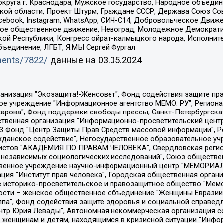
округа г. Краснодара, Мужское государство, Народное объедин
ой области, Проект Штурм, Граждане СССР, Держава Союз Сов
Facebook, Instagram, WhatsApp, СИЧ-С14, Добровольческое Движ
ское общественное движение, Невоград, Молодежное Демократ
ой Республики, Конгресс ойрат-калмыцкого народа, Исполнит
бъединение, ЛГБТ, Я.МЫ Сергей Фургал
uments/7822/
данные на
03.05.2024
Общество с ограниченной ответственностью "Радио Свободная Европа/Радио Свобода", Чешское информационное агентство "MEDIUM-ORIENT", Красноярская региональная общественная организация "Мы против СПИДа", Камалягин Денис Николаевич, Маркелов Сергей Евгеньевич, Пономарев Лев Александрович, Савицкая Людмила Алексеевна, Автономная некоммерческая организация "Центр по работе с проблемой насилия "НАСИЛИЮ.НЕТ", Межрегиональный профессиональный союз работников здравоохранения "Альянс врачей", Юридическое лицо, зарегистрированное в Латвийской Республике, SIA "Medusa Project" (регистрационный номер 40103797863, дата регистрации 10.06.2014), Некоммерческая организация "Фонд по борьбе с коррупцией", Автономная некоммерческая организация "Институт права и публичной политики", Баданин Роман Сергеевич, Гликин Максим Александрович, Железнова Мария Михайловна, Лукьянова Юлия Сергеевна, Маетная Елизавета Витальевна, Маняхин Петр Борисович, Чуракова Ольга Владимировна, Ярош Юлия Петровна, Юридическое лицо "The Insider SIA", зарегистрированное в Риге, Латвийская Республика (дата регистрации 26.06.2015), являющееся администратором доменного имени интернет-издания "The Insider SIA", https://theins.ru, Постернак Алексей Евгеньевич, Рубин Михаил Аркадьевич, Анин Роман Александрович, Юридическое лицо Istories fonds, зарегистрированное в Латвийской Республике (регистрационный номер 50008295751, дата регистрации 24.02.2020), Великовский Дмитрий Александрович, Долинина Ирина Николаевна, Мароховская Алеся Алексеевна, Шлейнов Роман Юрьевич, Шмагун Олеся Валентиновна, Общество с ограниченной ответственностью "Альтаир 2021", Общество с ограниченной ответственностью "Вега 2021", Общество с ограниченной ответственностью "Главный редактор 2021", Общество с ограниченной ответственностью "Ромашки монолит", Важенков Артем Валерьевич, Ивановская областная общественная организация "Центр гендерных исследований", Гурман Юрий Альбертович, Медиапроект "ОВД-Инфо", Егоров Владимир Владимирович, Жилинский Владимир Александрович, Общество с ограниченной ответственностью "ЗП", Иванова София Юрьевна, Карезина Инна Павловна, Кильтау Екатерина Викторовна, Петров Алексей Викторович, Пискунов Сергей Евгеньевич, Смирнов Сергей Сергеевич, Тихонов Михаил Сергеевич, Общество с ограниченной ответственностью "ЖУРНАЛИСТ-ИНОСТРАННЫЙ АГЕНТ", Арапова Галина Юрьевна, Вольтская Татьяна Анатольевна, Американская компания "Mason G.E.S. Anonymous Foundation" (США), являющаяся владельцем интернет-издания https://mnews.world/, Компания "Stichting Bellingcat", зарегистрированная в Нидерландах (дата регистрации 11.07.2018), Захаров Андрей Вячеславович, Клепиковская Екатерина Дмитриевна, Общество с ограниченной ответственностью "МЕМО", Перл Роман Александрович, Симонов Евгений Алексеевич, Соловьева Елена Анатольевна, Сотников Даниил Владимирович, Сурначева Елизавета Дмитриевна, Автономная некоммерческая организация по защите прав человека и информированию населения "Якутия – Наше Мнение", Общество с ограниченной ответственностью "Москоу диджитал медиа", с 26.01.2023 Общество с ограниченной ответственностью "Чайка Белые сады", Ветошкина Валерия Валерьевна, Заговора Максим Александрович, Межрегиональное общественное движение "Российская ЛГБТ - сеть", Оленичев Максим Владимирович, Павлов Иван Юрьевич, Скворцова Елена Сергеевна, Общество с ограниченной ответственностью "Как бы инагент", Кочетков Игорь Викторович, Общество с ограниченной ответственностью "Честные выборы", Еланчик Олег Александрович, Общество с ограниченной ответственностью "Нобелевский призыв", Гималова Регина Эмилевна, Григорьев Андрей Валерьевич, Григорьева Алина Александровна, Ассоциация по содействию защите прав призывников, альтернативнослужащих и военнослужащих "Правозащитная группа "Гражданин.Армия.Право", Хисамова Регина Фаритовна, Автономная некоммерческая организация по реализа