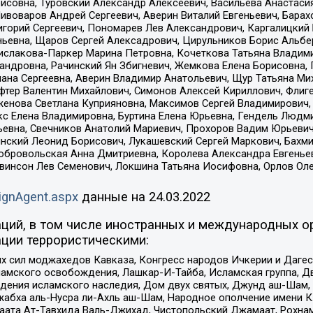
совна, Туровский Александр Алексеевич, Васильева Анастасия
Пивоваров Андрей Сергеевич, Аверин Виталий Евгеньевич, Бара
горий Сергеевич, Пономарев Лев Александрович, Каргалицкий 
ньевна, Щаров Сергей Алексадрович, Цирульников Борис Альбер
ислакова-Паркер Марина Петровна, Кочеткова Татьяна Владими
сандровна, Рачинский Ян Збигневич, Жемкова Елена Борисовна,
лана Сергеевна, Аверин Владимир Анатольевич, Щур Татьяна М
фтер Валентин Михайлович, Симонов Алексей Кириллович, Флиг
женова Светлана Куприяновна, Максимов Сергей Владимирович, 
кс Елена Владимировна, Буртина Елена Юрьевна, Гендель Людм
евна, Свечников Анатолий Мариевич, Прохоров Вадим Юрьевич
инский Леонид Борисович, Лукашевский Сергей Маркович, Бахм
Добровольская Анна Дмитриевна, Королева Александра Евгенье
евинсон Лев Семенович, Локшина Татьяна Иосифовна, Орлов Ол
ignAgent.aspx
данные на
24.03.2022
ций, в том числе иностранных и международных ор
ции террористическими:
ил моджахедов Кавказа, Конгресс народов Ичкерии и Дагеста
ламского освобождения, Лашкар-И-Тайба, Исламская группа, Дв
ения исламского наследия, Дом двух святых, Джунд аш-Шам, 
жабха аль-Нусра ли-Ахль аш-Шам, Народное ополчение имени К.
ата Ат-Тавхида Валь-Джихад, Чистопольский Джамаат, Рохнам