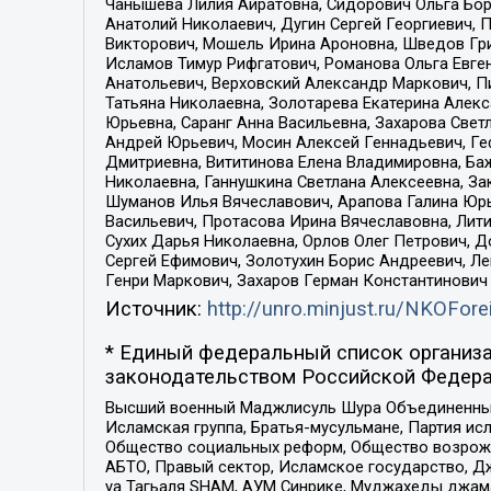
Чанышева Лилия Айратовна, Сидорович Ольга Бори
Анатолий Николаевич, Дугин Сергей Георгиевич, 
Викторович, Мошель Ирина Ароновна, Шведов Гри
Исламов Тимур Рифгатович, Романова Ольга Евге
Анатольевич, Верховский Александр Маркович, П
Татьяна Николаевна, Золотарева Екатерина Алек
Юрьевна, Саранг Анна Васильевна, Захарова Свет
Андрей Юрьевич, Мосин Алексей Геннадьевич, Ге
Дмитриевна, Вититинова Елена Владимировна, Ба
Николаевна, Ганнушкина Светлана Алексеевна, За
Шуманов Илья Вячеславович, Арапова Галина Юрь
Васильевич, Протасова Ирина Вячеславовна, Лит
Сухих Дарья Николаевна, Орлов Олег Петрович, 
Сергей Ефимович, Золотухин Борис Андреевич, Л
Генри Маркович, Захаров Герман Константинович
Источник:
http://unro.minjust.ru/NKOFore
* Единый федеральный список организа
законодательством Российской Федера
Высший военный Маджлисуль Шура Объединенных с
Исламская группа, Братья-мусульмане, Партия ис
Общество социальных реформ, Общество возрожд
АБТО, Правый сектор, Исламское государство, Д
уа Тагьаля SHAM, АУМ Синрике, Муджахеды джама