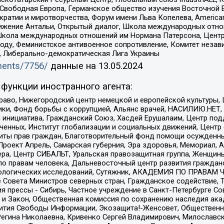
 Свободная Европа, Германское общество изучения Восточной 
и и миротворчества, Форум имени Льва Копелева, American Counci
ое движение Антальи, Открытый диалог, Школа международных отн
Школа международных отношений им Нормана Патерсона, Центр
ду, Феминистское антивоенное сопротивление, Комитет независ
а, Либерально-демократическая Лига Украины
uments/7756/
данные на
13.05.2024
функции иностранного агента:
раво, Нижегородский центр немецкой и европейской культуры,
тики, Фонд борьбы с коррупцией, Альянс врачей, НАСИЛИЮ.НЕТ,
я инициатива, Гражданский Союз, Хасдей Ерушалаим, Центр по
юченных, Институт глобализации и социальных движений, Цент
ты прав граждан, Благотворительный фонд помощи осужденным
а, Проект Апрель, Самарская губерния, Эра здоровья, Мемориал
ера, Центр СИБАЛЬТ, Уральская правозащитная группа, Женщины
по правам человека, Дальневосточный центр развития гражданс
ологических исследований, Сутяжник, АКАДЕМИЯ ПО ПРАВАМ Ч
е Совета Министров северных стран, Гражданское содействие,
я прессы - Сибирь, Частное учреждение в Санкт-Петербурге С
 и Закон, Общественная комиссия по сохранению наследия ак
звития Свободы Информации, Экозащита!-Женсовет, Общественн
Регина Николаевна, Кривенко Сергей Владимирович, Милославс