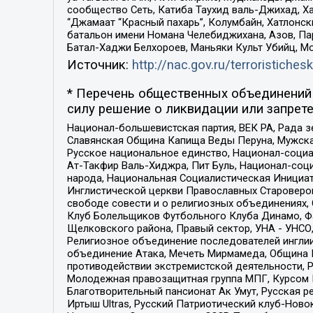
сообщество Сеть, Катиба Таухид валь-Джихад, Хай
“Джамаат “Красный пахарь”, Колумбайн, Хатлонск
батальон имени Номана Челебиджихана, Азов, Па
Батал-Хаджи Белхороев, Маньяки Культ Убийц, М
Источник:
http://nac.gov.ru/terroristichesk
* Перечень общественных объединений 
силу решение о ликвидации или запрете
Национал-большевистская партия, ВЕК РА, Рада 
Славянская Община Капища Веды Перуна, Мужская
Русское национальное единство, Национал-социа
Ат-Такфир Валь-Хиджра, Пит Буль, Национал-соц
народа, Национальная Социалистическая Инициат
Инглистической церкви Православных Староверов
свободе совести и о религиозных объединениях,
Клуб Болельщиков Футбольного Клуба Динамо, Фа
Щелковского района, Правый сектор, УНА - УНСО, У
Религиозное объединение последователей инглии
объединение Атака, Мечеть Мирмамеда, Община К
противодействии экстремистской деятельности, 
Молодежная правозащитная группа МПГ, Курсом П
Благотворительный пансионат Ак Умут, Русская ре
Иртыш Ultras, Русский Патриотический клуб-Нов