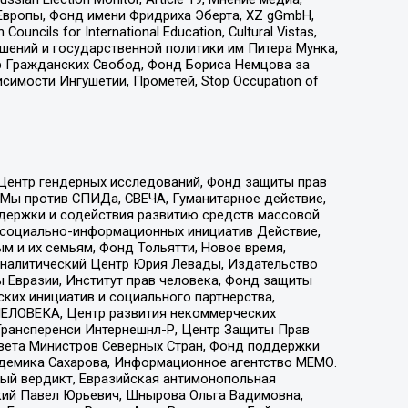
Европы, Фонд имени Фридриха Эберта, XZ gGmbH,
ls for International Education, Cultural Vistas,
ошений и государственной политики им Питера Мунка,
 Гражданских Свобод, Фонд Бориса Немцова за
имости Ингушетии, Прометей, Stop Occupation of
 Центр гендерных исследований, Фонд защиты прав
 Мы против СПИДа, СВЕЧА, Гуманитарное действие,
ддержки и содействия развитию средств массовой
р социально-информационных инициатив Действие,
 и их семьям, Фонд Тольятти, Новое время,
, Аналитический Центр Юрия Левады, Издательство
 Евразии, Институт прав человека, Фонд защиты
ких инициатив и социального партнерства,
ЕЛОВЕКА, Центр развития некоммерческих
 Трансперенси Интернешнл-Р, Центр Защиты Прав
овета Министров Северных Стран, Фонд поддержки
адемика Сахарова, Информационное агентство МЕМО.
ый вердикт, Евразийская антимонопольная
кий Павел Юрьевич, Шнырова Ольга Вадимовна,