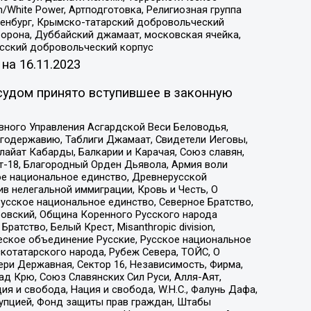
/White Power, Артподготовка, Религиозная группа
Оренбург, Крымско-татарский добровольческий
орона, Дуббайский джамаат, московская ячейка,
усский добровольческий корпус
 на
16.11.2023
судом принято вступившее в законную
вного Управления Асгардской Веси Беловодья,
годержавию, Таблиги Джамаат, Свидетели Иеговы,
айат Кабарды, Балкарии и Карачая, Союз славян,
т-18, Благородный Орден Дьявола, Армия воли
ое национальное единство, Древнерусской
 нелегальной иммиграции, Кровь и Честь, О
усское национальное единство, Северное Братство,
ровский, Община Коренного Русского народа
атство, Белый Крест, Misanthropic division,
еское объединение Русские, Русское национальное
котатарского народа, Рубеж Севера, ТОЙС, О
ри Державная, Сектор 16, Независимость, Фирма,
д Крю, Союз Славянских Сил Руси, Алля-Аят,
я и свобода, Нация и свобода, W.H.С., Фалунь Дафа,
рупцией, Фонд защиты прав граждан, Штабы