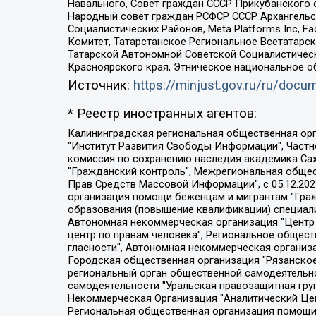
Навального, Совет граждан СССР Прикубанского 
Народный совет граждан РСФСР СССР Архангельск
Социалистических Районов, Meta Platforms Inc, 
Комитет, Татарстанское Региональное Всетатар
Татарской Автономной Советской Социалистическ
Красноярского края, Этническое национальное о
Источник:
https://minjust.gov.ru/ru/doc
* Реестр иностранных агентов:
Калининградская региональная общественная организация "Экозащита!-Женсовет", Фонд содействия защите прав и свобод граждан "Общественный вердикт", Фонд "Институт Развития Свободы Информации", Частное учреждение "Информационное агентство МЕМО. РУ", Региональная общественная организация "Общественная комиссия по сохранению наследия академика Сахарова", Фонд поддержки свободы прессы, Санкт-Петербургская общественная правозащитная организация "Гражданский контроль", Межрегиональная общественная организация "Информационно-просветительский центр "Мемориал", Региональный Фонд "Центр Защиты Прав Средств Массовой Информации", с 05.12.2023 Фонд "Центр Защиты Прав Средств массовой информации", Региональная общественная благотворительная организация помощи беженцам и мигрантам "Гражданское содействие", Негосударственное образовательное учреждение дополнительного профессионального образования (повышение квалификации) специалистов "АКАДЕМИЯ ПО ПРАВАМ ЧЕЛОВЕКА", Свердловская региональная общественная организация "Сутяжник", Автономная некоммерческая организация "Центр независимых социологических исследований", Союз общественных объединений "Российский исследовательский центр по правам человека", Региональное общественное учреждение научно-информационный центр "МЕМОРИАЛ", Некоммерческая организация "Фонд защиты гласности", Автономная некоммерческая организация "Институт прав человека", Городская общественная организация "Екатеринбургское общество "МЕМОРИАЛ", Городская общественная организация "Рязанское историко-просветительское и правозащитное общество "Мемориал" (Рязанский Мемориал), Челябинский региональный орган общественной самодеятельности – женское общественное объединение "Женщины Евразии", Челябинский региональный орган общественной самодеятельности "Уральская правозащитная группа", Фонд содействия защите здоровья и социальной справедливости имени Андрея Рылькова, Автономная Некоммерческая Организация "Аналитический Центр Юрия Левады", Автономная некоммерческая организация социальной поддержки населения "Проект Апрель", Региональная общественная организация помощи женщинам и детям, находящимся в кризисной ситуации "Информационно-методический центр "Анна", Фонд содействия развитию массовых коммуникаций и правовому просвещению "Так-так-Так", Фонд содействия устойчивому развитию "Серебряная тайга", Свердловский региональный общественный фонд социальных проектов "Новое время", "Idel.Реалии", Кавказ.Реалии, Крым.Реалии, Телеканал Настоящее Время, Татаро-башкирская служба Радио Свобода (Azatliq Radiosi), Радио Свободная Европа/Радио Свобода (PCE/PC), "Сибирь.Реалии", "Фактограф", Благотворительный фонд помощи осужденным и их семьям, Автономная некоммерческая организация "Институт глобализации и социальных движений", Фонд "В защиту прав заключенных", Частное учреждение "Центр поддержки и содействия развитию средств массовой информации", Пензенский региональный общественный благотворительный фонд "Гражданский союз", "Север.Реалии", Некоммерческая организация Фонд "Правовая инициатива", 