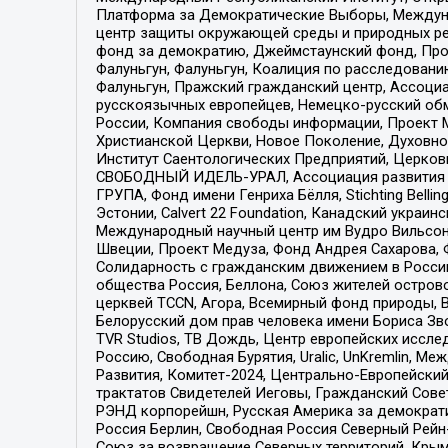
Платформа за Демократические Выборы, Междуна
центр защиты окружающей среды и природных ресу
фонд за демократию, Джеймстаунский фонд, Прож
Фалуньгун, Фалуньгун, Коалиция по расследован
Фалуньгун, Пражский гражданский центр, Ассоци
русскоязычных европейцев, Немецко-русский об
России, Компания свободы информации, Проект М
Христианской Церкви, Новое Поколение, Духовн
Институт Саентологических Предприятий, Церков
СВОБОДНЫЙ ИДЕЛЬ-УРАЛ, Ассоциация развития ж
ГРУПА, Фонд имени Генриха Бёлля, Stichting Bellin
Эстонии, Calvert 22 Foundation, Канадский укра
Международный научный центр им Вудро Вильсона
Швеции, Проект Медуза, Фонд Андрея Сахарова, Ф
Солидарность с гражданским движением в России 
общества Россия, Беллона, Союз жителей острово
церквей TCCN, Агора, Всемирный фонд природы, B
Белорусский дом прав человека имени Бориса Зво
TVR Studios, ТВ Дождь, Центр европейских иссл
Россию, Свободная Бурятия, Uralic, UnKremlin, 
Развития, Комитет-2024, Центрально-Европейски
трактатов Свидетелей Иеговы, Гражданский Совет
РЭНД корпорейшн, Русская Америка за демократи
Россия Берлин, Свободная Россия Северный Рейн-В
Союз за возвращение Северных территорий, Крымско