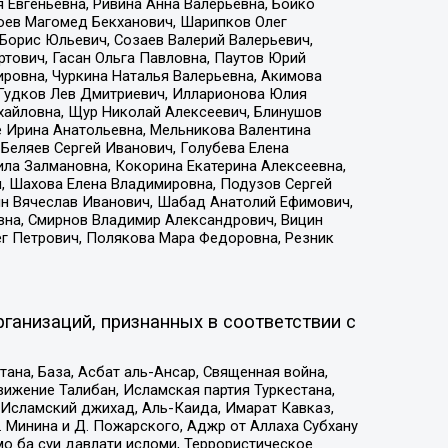
 Евгеньевна, Ривина Анна Валерьевна, Бойко
хоев Магомед Бекханович, Шарипков Олег
Борис Юльевич, Созаев Валерий Валерьевич,
тович, Гасан Ольга Павловна, Паутов Юрий
ровна, Чуркина Наталья Валерьевна, Акимова
 Гудков Лев Дмитриевич, Илларионова Юлия
ихайловна, Щур Николай Алексеевич, Блинушов
е Ирина Анатольевна, Мельникова Валентина
Беляев Сергей Иванович, Голубева Елена
ила Залмановна, Кокорина Екатерина Алексеевна,
, Шахова Елена Владимировна, Подузов Сергей
ин Вячеслав Иванович, Шабад Анатолий Ефимович,
вна, Смирнов Владимир Александрович, Вицин
ег Петрович, Полякова Мара Федоровна, Резник
ганизаций, признанных в соответствии с
на, База, Асбат аль-Ансар, Священная война,
ижение Талибан, Исламская партия Туркестана,
Исламский джихад, Аль-Каида, Имарат Кавказ,
 Минина и Д. Пожарского, Аджр от Аллаха Субхану
о ба суи давлати исломи, Террористическое