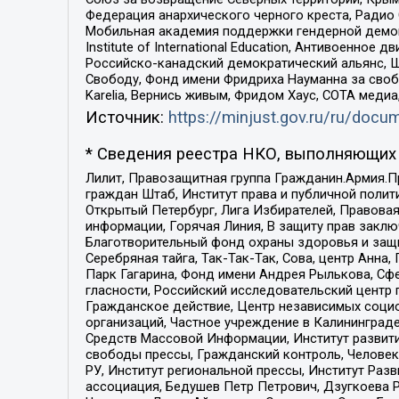
Федерация анархического черного креста, Радио
Мобильная академия поддержки гендерной демократи
Institute of International Education, Антивоенн
Российско-канадский демократический альянс, 
Свободу, Фонд имени Фридриха Науманна за свобо
Karelia, Вернись живым, Фридом Хаус, СОТА меди
Источник:
https://minjust.gov.ru/ru/doc
* Сведения реестра НКО, выполняющих 
Лилит, Правозащитная группа Гражданин.Армия.П
граждан Штаб, Институт права и публичной поли
Открытый Петербург, Лига Избирателей, Правова
информации, Горячая Линия, В защиту прав закл
Благотворительный фонд охраны здоровья и защи
Серебряная тайга, Так-Так-Так, Сова, центр Анн
Парк Гагарина, Фонд имени Андрея Рылькова, Сф
гласности, Российский исследовательский центр 
Гражданское действие, Центр независимых соци
организаций, Частное учреждение в Калининград
Средств Массовой Информации, Институт развити
свободы прессы, Гражданский контроль, Человек
РУ, Институт региональной прессы, Институт Ра
ассоциация, Бедушев Петр Петрович, Дзугкоева 