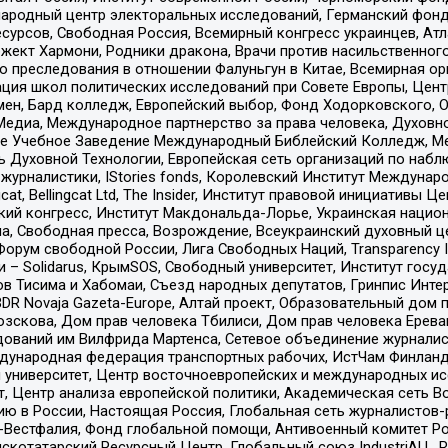
родный центр электоральных исследований, Германский фонд
рсов, Свободная Россия, Всемирный конгресс украинцев, Атла
ект Хармони, Родники дракона, Врачи против насильственного
ию преследования в отношении Фалуньгун в Китае, Всемирная о
ация школ политических исследований при Совете Европы, Цен
мен, Бард колледж, Европейский выбор, Фонд Ходорковского,
едиа, Международное партнерство за права человека, Духовно
ое Учебное Заведение Международный Библейский Колледж, М
ь Духовной Технологии, Европейская сеть организаций по наб
урналистики, IStories fonds, Королевский Институт Между
gcat, Bellingcat Ltd, The Insider, Институт правовой инициатив
инский конгресс, Институт Макдональда-Лорье, Украинская нац
, Свободная пресса, Возрождение, Всеукраинский духовный цен
орум свободной России, Лига Свободных Наций, Transparеncy I
– Solidarus, КрымSOS, Свободный университет, Институт госу
в Тисима и Хабомаи, Съезд народных депутатов, Гринпис Инте
DR Novaja Gazeta-Europe, Алтай проект, Образовательный дом 
зскова, Дом прав человека Тбилиси, Дом прав человека Ерева
едований им Вилфрида Мартенса, Сетевое объединение журнали
Международная федерация транспортных рабочих, ИстЧам Финлан
й университет, Центр восточноевропейских и международных и
, Центр анализа европейской политики, Академическая сеть Во
ю в России, Настоящая Россия, Глобальная сеть журналистов
естфалия, Фонд глобальной помощи, Антивоенный комитет России,
татарский Ресурсный Центр, Глобальный союз IndustriALL, Russi