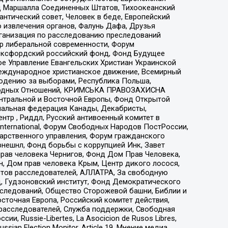
 Маршалла Соединенных Штатов, Тихоокеанский
нтический совет, Человек в беде, Европейский
 извлечения органов, Фалунь Дафа, Друзья
рганизация по расследованию преследований
тр либеральной современности, Форум
 Оксфордский российский фонд, Фонд Будущее
е Управление Евангельских Христиан Украинской
еждународное христианское движение, Всемирный
людению за выборами, Республика Польша,
народных Отношений, КРИМСЬКА ПРАВОЗАХИСНА
ы Центральной и Восточной Европы, Фонд Открытой
иональная федерация Канады, Декабристы,
тр , Риддл, Русский антивоенный комитет в
nternational, Форум Свободных Народов ПостРоссии,
дарственного управления, Форум гражданского
рнешнл, Фонд борьбы с коррупцией Инк, Завет
прав человека Чернигов, Фонд Дом Прав Человека,
н, Дом прав человека Крым, Центр дикого лосося,
стов расследователей, АЛЛАТРА, За свободную
д, Гудзоновский институт, Фонд Демократического
сследований, Общество Сторожевой башни, Библии и
сточная Европа, Российский комитет действия,
-расследователей, Служба поддержки, Свободная
 Russie-Libertes, La Asocicion de Rusos Libres,
an Election Monitor, Article 19, Мнение медиа,