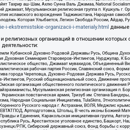
ят Тахрир аш-Шам, Ахлю Сунна Валь Джамаа, National Socialism
ий джамаат, Мусульманская религиозная группа п. Кушкуль г. 
ртия исламского возрождения Таджикистана, Народная самооб
олодёжь Которая Улыбается, Легион Свобода России, Айдар, Р
ie-i-ekstremistskie-organizacii-i-materialy.html
данные
и религиозных организаций в отношении которых 
 деятельности:
земли Кубанской Духовно Родовой Державы Русь, Община Духо
 Духовная Семинария Староверов-Инглингов, Нурджулар, К Бо
листическое общество, Джамаат мувахидов, Объединенный Вил
иалистическая рабочая партия России, Славянский союз, Форма
ива города Череповца, Духовно-Родовая Держава Русь, Русск
-Инглингов, Русский общенациональный союз, Движение против
 Омская организация общественного политического движения Р
йзрахманисты, Мусульманская религиозная организация п. Бо
краинская повстанческая армия, Тризуб им. Степана Бандеры, Бр
зма, Народная Социальная Инициатива, TulaSkins, Этнополитич
оренного Русского народа г. Астрахани, ВОЛЯ, Меджлис крымс
РЕВТАТПОД, Артподготовка, Штольц, В честь иконы Божией Мате
равды и Единения, Каракольская инициативная группа, Автогра
спублика Русь, Арестантское уголовное единство, Башкорт, Наци
окузнецк/РПК, Сибирский державный союз, Фонд борьбы с кор