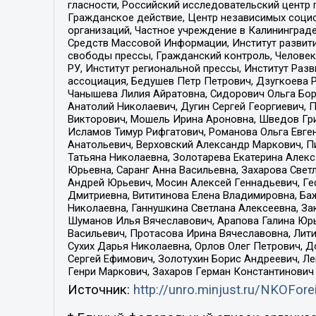
гласности, Российский исследовательский центр 
Гражданское действие, Центр независимых соци
организаций, Частное учреждение в Калининград
Средств Массовой Информации, Институт развити
свободы прессы, Гражданский контроль, Человек
РУ, Институт региональной прессы, Институт Ра
ассоциация, Бедушев Петр Петрович, Дзугкоева 
Чанышева Лилия Айратовна, Сидорович Ольга Бори
Анатолий Николаевич, Дугин Сергей Георгиевич, 
Викторович, Мошель Ирина Ароновна, Шведов Гри
Исламов Тимур Рифгатович, Романова Ольга Евге
Анатольевич, Верховский Александр Маркович, П
Татьяна Николаевна, Золотарева Екатерина Алек
Юрьевна, Саранг Анна Васильевна, Захарова Свет
Андрей Юрьевич, Мосин Алексей Геннадьевич, Ге
Дмитриевна, Вититинова Елена Владимировна, Ба
Николаевна, Ганнушкина Светлана Алексеевна, За
Шуманов Илья Вячеславович, Арапова Галина Юрь
Васильевич, Протасова Ирина Вячеславовна, Лит
Сухих Дарья Николаевна, Орлов Олег Петрович, 
Сергей Ефимович, Золотухин Борис Андреевич, Л
Генри Маркович, Захаров Герман Константинович
Источник:
http://unro.minjust.ru/NKOFore