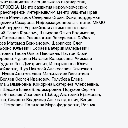
ких инициатив и социального партнерства,
ЕЛОВЕКА, Центр развития некоммерческих
 Трансперенси Интернешнл-Р, Центр Защиты Прав
овета Министров Северных Стран, Фонд поддержки
адемика Сахарова, Информационное агентство МЕМО.
ый вердикт, Евразийская антимонопольная
кий Павел Юрьевич, Шнырова Ольга Вадимовна,
 Евгеньевна, Ривина Анна Валерьевна, Бойко
хоев Магомед Бекханович, Шарипков Олег
Борис Юльевич, Созаев Валерий Валерьевич,
тович, Гасан Ольга Павловна, Паутов Юрий
ровна, Чуркина Наталья Валерьевна, Акимова
 Гудков Лев Дмитриевич, Илларионова Юлия
ихайловна, Щур Николай Алексеевич, Блинушов
е Ирина Анатольевна, Мельникова Валентина
Беляев Сергей Иванович, Голубева Елена
ила Залмановна, Кокорина Екатерина Алексеевна,
, Шахова Елена Владимировна, Подузов Сергей
ин Вячеслав Иванович, Шабад Анатолий Ефимович,
вна, Смирнов Владимир Александрович, Вицин
ег Петрович, Полякова Мара Федоровна, Резник