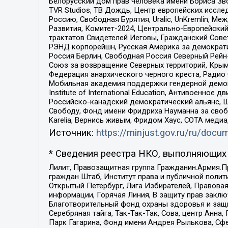
Белорусский дом прав человека имени Бориса Зво
TVR Studios, ТВ Дождь, Центр европейских иссл
Россию, Свободная Бурятия, Uralic, UnKremlin, 
Развития, Комитет-2024, Центрально-Европейски
трактатов Свидетелей Иеговы, Гражданский Совет
РЭНД корпорейшн, Русская Америка за демократи
Россия Берлин, Свободная Россия Северный Рейн-В
Союз за возвращение Северных территорий, Крымско
Федерация анархического черного креста, Радио
Мобильная академия поддержки гендерной демократи
Institute of International Education, Антивоенн
Российско-канадский демократический альянс, 
Свободу, Фонд имени Фридриха Науманна за свобо
Karelia, Вернись живым, Фридом Хаус, СОТА меди
Источник:
https://minjust.gov.ru/ru/doc
* Сведения реестра НКО, выполняющих 
Лилит, Правозащитная группа Гражданин.Армия.П
граждан Штаб, Институт права и публичной поли
Открытый Петербург, Лига Избирателей, Правова
информации, Горячая Линия, В защиту прав закл
Благотворительный фонд охраны здоровья и защи
Серебряная тайга, Так-Так-Так, Сова, центр Анн
Парк Гагарина, Фонд имени Андрея Рылькова, Сф