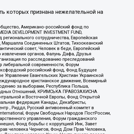
ть которых признана нежелательной на
общество, Американо-российский фонд по
 MEDIA DEVELOPMENT INVESTMENT FUND,
 регионального сотрудничества, Европейская
 Маршалла Соединенных Штатов, Тихоокеанский
нтический совет, Человек в беде, Европейский
 извлечения органов, Фалунь Дафа, Друзья
рганизация по расследованию преследований
тр либеральной современности, Форум
 Оксфордский российский фонд, Фонд Будущее
е Управление Евангельских Христиан Украинской
еждународное христианское движение, Всемирный
людению за выборами, Республика Польша,
народных Отношений, КРИМСЬКА ПРАВОЗАХИСНА
ы Центральной и Восточной Европы, Фонд Открытой
иональная федерация Канады, Декабристы,
тр , Риддл, Русский антивоенный комитет в
nternational, Форум Свободных Народов ПостРоссии,
дарственного управления, Форум гражданского
рнешнл, Фонд борьбы с коррупцией Инк, Завет
прав человека Чернигов, Фонд Дом Прав Человека,