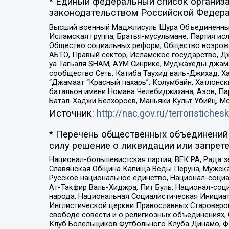
* Единый федеральный список организа
законодательством Российской Федера
Высший военный Маджлисуль Шура Объединенных с
Исламская группа, Братья-мусульмане, Партия ис
Общество социальных реформ, Общество возрожд
АБТО, Правый сектор, Исламское государство, Д
уа Тагьаля SHAM, АУМ Синрике, Муджахеды джама
сообщество Сеть, Катиба Таухид валь-Джихад, Хай
“Джамаат “Красный пахарь”, Колумбайн, Хатлонск
батальон имени Номана Челебиджихана, Азов, Па
Батал-Хаджи Белхороев, Маньяки Культ Убийц, М
Источник:
http://nac.gov.ru/terroristichesk
* Перечень общественных объединений 
силу решение о ликвидации или запрете
Национал-большевистская партия, ВЕК РА, Рада 
Славянская Община Капища Веды Перуна, Мужская
Русское национальное единство, Национал-социа
Ат-Такфир Валь-Хиджра, Пит Буль, Национал-соц
народа, Национальная Социалистическая Инициат
Инглистической церкви Православных Староверов
свободе совести и о религиозных объединениях,
Клуб Болельщиков Футбольного Клуба Динамо, Фа