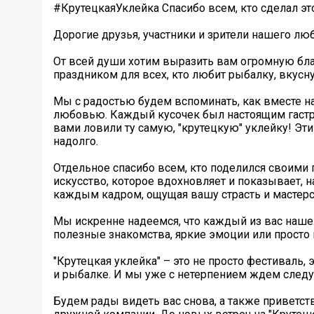
#КрутецкаяУклейка Спасибо всем, кто сделал э
Дорогие друзья, участники и зрители нашего лю
От всей души хотим выразить вам огромную благ
праздником для всех, кто любит рыбалку, вкус
Мы с радостью будем вспоминать, как вместе
любовью. Каждый кусочек был настоящим гастро
вами ловили ту самую, "крутецкую" уклейку! Эт
надолго.
Отдельное спасибо всем, кто поделился своими
искусство, которое вдохновляет и показывает,
каждым кадром, ощущая вашу страсть и мастерс
Мы искренне надеемся, что каждый из вас нашел
полезные знакомства, яркие эмоции или просто
"Крутецкая уклейка" – это не просто фестивал
и рыбалке. И мы уже с нетерпением ждем следу
Будем рады видеть вас снова, а также приветст