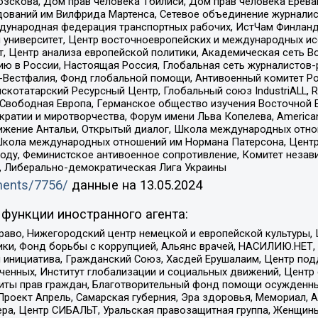
зскова, Дом прав человека Тбилиси, Дом прав человека Ерева
едований им Вилфрида Мартенса, Сетевое объединение журнали
Международная федерация транспортных рабочих, ИстЧам Финлан
й университет, Центр восточноевропейских и международных и
, Центр анализа европейской политики, Академическая сеть Во
ю в России, Настоящая Россия, Глобальная сеть журналистов
естфалия, Фонд глобальной помощи, Антивоенный комитет России,
татарский Ресурсный Центр, Глобальный союз IndustriALL, Russi
 Свободная Европа, Германское общество изучения Восточной 
и и миротворчества, Форум имени Льва Копелева, American Counci
ое движение Антальи, Открытый диалог, Школа международных отн
Школа международных отношений им Нормана Патерсона, Центр
ду, Феминистское антивоенное сопротивление, Комитет независ
а, Либерально-демократическая Лига Украины
uments/7756/
данные на
13.05.2024
функции иностранного агента:
раво, Нижегородский центр немецкой и европейской культуры,
тики, Фонд борьбы с коррупцией, Альянс врачей, НАСИЛИЮ.НЕТ,
я инициатива, Гражданский Союз, Хасдей Ерушалаим, Центр по
юченных, Институт глобализации и социальных движений, Цент
ты прав граждан, Благотворительный фонд помощи осужденным
а, Проект Апрель, Самарская губерния, Эра здоровья, Мемориал
ера, Центр СИБАЛЬТ, Уральская правозащитная группа, Женщины