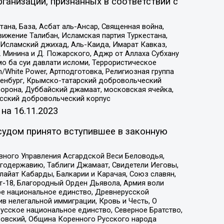
ганизаций, признанных в соответствии с
на, База, Асбат аль-Ансар, Священная война,
ижение Талибан, Исламская партия Туркестана,
Исламский джихад, Аль-Каида, Имарат Кавказ,
 Минина и Д. Пожарского, Аджр от Аллаха Субхану
о ба суи давлати исломи, Террористическое
/White Power, Артподготовка, Религиозная группа
Оренбург, Крымско-татарский добровольческий
орона, Дуббайский джамаат, московская ячейка,
усский добровольческий корпус
 на
16.11.2023
судом принято вступившее в законную
вного Управления Асгардской Веси Беловодья,
годержавию, Таблиги Джамаат, Свидетели Иеговы,
айат Кабарды, Балкарии и Карачая, Союз славян,
т-18, Благородный Орден Дьявола, Армия воли
ое национальное единство, Древнерусской
 нелегальной иммиграции, Кровь и Честь, О
усское национальное единство, Северное Братство,
ровский, Община Коренного Русского народа