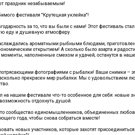
тот праздник незабываемым!
бимого фестиваля "Крутецкая уклейка"!
одарность за то, что вы были с нами! Этот фестиваль ста
ную еду и душевную атмосферу.
 наслаждались ароматными рыбными блюдами, приготовле
номическим открытием! А сколько было азарта и радости
и моменты, наполненные смехом и удачей, останутся в наш
 потрясающими фотографиями с рыбалки! Ваши снимки – э
 насколько прекрасен мир рыбалки. Мы с удовольствием л
тво.
 на нашем фестивале что-то особенное для себя: новые зн
 возможность отдохнуть душой.
ь, это сообщество единомышленников, объединенных любо
ющего года, чтобы снова собраться вместе!
вовать новых участников, которые захотят присоединиться