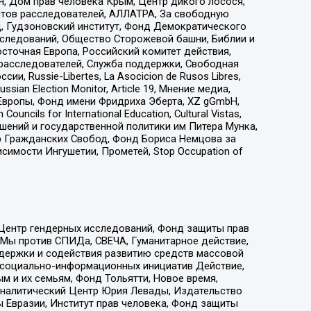
н, Дом прав человека Крым, Центр дикого лосося,
стов расследователей, АЛЛАТРА, За свободную
д, Гудзоновский институт, Фонд Демократического
сследований, Общество Сторожевой башни, Библии и
сточная Европа, Российский комитет действия,
-расследователей, Служба поддержки, Свободная
 Russie-Libertes, La Asocicion de Rusos Libres,
an Election Monitor, Article 19, Мнение медиа,
Европы, Фонд имени Фридриха Эберта, XZ gGmbH,
ls for International Education, Cultural Vistas,
ошений и государственной политики им Питера Мунка,
 Гражданских Свобод, Фонд Бориса Немцова за
имости Ингушетии, Прометей, Stop Occupation of
 Центр гендерных исследований, Фонд защиты прав
 Мы против СПИДа, СВЕЧА, Гуманитарное действие,
ддержки и содействия развитию средств массовой
р социально-информационных инициатив Действие,
 и их семьям, Фонд Тольятти, Новое время,
, Аналитический Центр Юрия Левады, Издательство
 Евразии, Институт прав человека, Фонд защиты