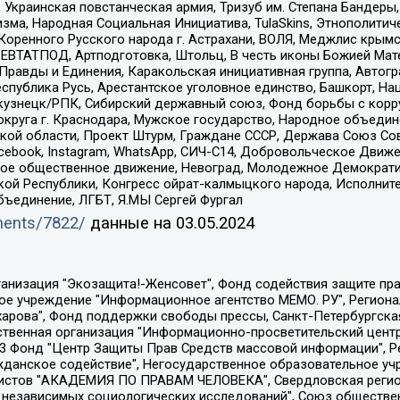
краинская повстанческая армия, Тризуб им. Степана Бандеры, Бр
зма, Народная Социальная Инициатива, TulaSkins, Этнополитич
оренного Русского народа г. Астрахани, ВОЛЯ, Меджлис крымс
РЕВТАТПОД, Артподготовка, Штольц, В честь иконы Божией Мате
равды и Единения, Каракольская инициативная группа, Автогра
спублика Русь, Арестантское уголовное единство, Башкорт, Наци
окузнецк/РПК, Сибирский державный союз, Фонд борьбы с кор
округа г. Краснодара, Мужское государство, Народное объедин
ой области, Проект Штурм, Граждане СССР, Держава Союз Сов
Facebook, Instagram, WhatsApp, СИЧ-С14, Добровольческое Движ
ское общественное движение, Невоград, Молодежное Демократ
ой Республики, Конгресс ойрат-калмыцкого народа, Исполнит
бъединение, ЛГБТ, Я.МЫ Сергей Фургал
uments/7822/
данные на
03.05.2024
Общество с ограниченной ответственностью "Радио Свободная Европа/Радио Свобода", Чешское информационное агентство "MEDIUM-ORIENT", Красноярская региональная общественная организация "Мы против СПИДа", Камалягин Денис Николаевич, Маркелов Сергей Евгеньевич, Пономарев Лев Александрович, Савицкая Людмила Алексеевна, Автономная некоммерческая организация "Центр по работе с проблемой насилия "НАСИЛИЮ.НЕТ", Межрегиональный профессиональный союз работников здравоохранения "Альянс врачей", Юридическое лицо, зарегистрированное в Латвийской Республике, SIA "Medusa Project" (регистрационный номер 40103797863, дата регистрации 10.06.2014), Некоммерческая организация "Фонд по борьбе с коррупцией", Автономная некоммерческая организация "Институт права и публичной политики", Баданин Роман Сергеевич, Гликин Максим Александрович, Железнова Мария Михайловна, Лукьянова Юлия Сергеевна, Маетная Елизавета Витальевна, Маняхин Петр Борисович, Чуракова Ольга Владимировна, Ярош Юлия Петровна, Юридическое лицо "The Insider SIA", зарегистрированное в Риге, Латвийская Республика (дата регистрации 26.06.2015), являющееся администратором доменного имени интернет-издания "The Insider SIA", https://theins.ru, Постернак Алексей Евгеньевич, Рубин Михаил Аркадьевич, Анин Роман Александрович, Юридическое лицо Istories fonds, зарегистрированное в Латвийской Республике (регистрационный номер 50008295751, дата регистрации 24.02.2020), Великовский Дмитрий Александрович, Долинина Ирина Николаевна, Мароховская Алеся Алексеевна, Шлейнов Роман Юрьевич, Шмагун Олеся Валентиновна, Общество с ограниченной ответственностью "Альтаир 2021", Общество с ограниченной ответственностью "Вега 2021", Общество с ограниченной ответственностью "Главный редактор 2021", Общество с ограниченной ответственностью "Ромашки монолит", Важенков Артем Валерьевич, Ивановская областная общественная организация "Центр гендерных исследований", Гурман Юрий Альбертович, Медиапроект "ОВД-Инфо", Егоров Владимир Владимирович, Жилинский Владимир Александрович, Общество с ограниченной ответственностью "ЗП", Иванова София Юрьевна, Карезина Инна Павловна, Кильтау Екатерина Викторовна, Петров Алексей Викторович, Пискунов Сергей Евгеньевич, Смирнов Сергей Сергеевич, Тихонов Михаил Сергеевич, Общество с ограниченной ответственностью "ЖУРНАЛИСТ-ИНОСТРАННЫЙ АГЕНТ", Арапова Галина Юрьевна, Вольтская Татьяна Анатольевна, Американская компания "Mason G.E.S. Anonymous Foundation" (США), являющаяся владельцем интернет-издания https://mnews.world/, Компания "Stichting Bellingcat", зарегистрированная в Нидерландах (дата регистрации 11.07.2018), Захаров Андрей Вячеславович, Клепиковская Екатерина Дмитриевна, Общество с ограниченной ответственностью "МЕМО", Перл Роман Александрович, Симонов Евгений Алексеевич, Соловьева Елена Анатольевна, Сотников Даниил Владимирович, Сурначева Елизавета Дмитриевна, Автономная некоммерческая организация по защите прав человека и информированию населения "Якутия – Наше Мнение", Общество с ограниченной ответственностью "Москоу диджитал медиа", с 26.01.2023 Общество с ограниченной ответственностью "Чайка Белые сады", Ветошкина Валерия Валерьевна, Заговора Максим Александрович, Межрегиональное общественное движение "Российская ЛГБТ - сеть", Оленичев Максим Владимирович, Павлов Иван Юрьевич, Скворцова Елена Сергеевна, Общество с ограниченной ответственностью "Как бы инагент", Кочетков Игорь Викторович, Общество с ограниченной ответственностью "Честные выборы", Еланчик Олег Александрович, Общество с ограниченной ответственностью "Нобелевский призыв", Гималова Регина Эмилевна, Григорьев Андрей Валерьевич, Григорьева Алина Александровна, Ассоциация по содействию защите прав призывников, альтернативнослужащих и военнослужащих "Правозащитная группа "Гражданин.Армия.Право", Хисамова Регина Фаритовна, Автономная некоммерческая организация по реализа