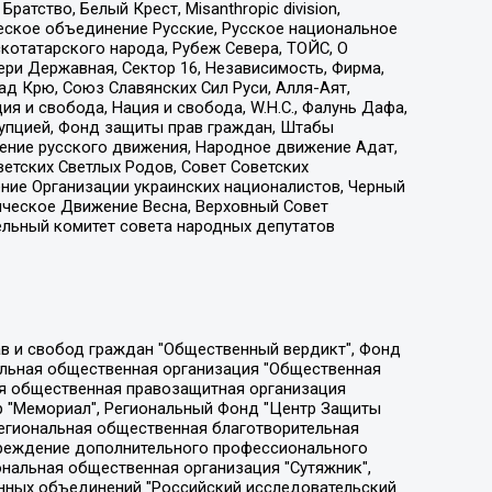
атство, Белый Крест, Misanthropic division,
еское объединение Русские, Русское национальное
котатарского народа, Рубеж Севера, ТОЙС, О
ри Державная, Сектор 16, Независимость, Фирма,
д Крю, Союз Славянских Сил Руси, Алля-Аят,
я и свобода, Нация и свобода, W.H.С., Фалунь Дафа,
рупцией, Фонд защиты прав граждан, Штабы
ение русского движения, Народное движение Адат,
етских Светлых Родов, Совет Советских
ение Организации украинских националистов, Черный
ическое Движение Весна, Верховный Совет
ельный комитет совета народных депутатов
ции социально-правовых программ "Лилит", Дальневосточное общественное движение "Маяк", Санкт-Петербургская ЛГБТ-инициативная группа "Выход", Инициативная группа ЛГБТ+ "Реверс", Алексеев Андрей Викторович, Бекбулатова Таисия Львовна, Беляев Иван Михайлович, Владыкина Елена Сергеевна, Гельман Марат Александрович, Никульшина Вероника Юрьевна, Толоконникова Надежда Андреевна, Шендерович Виктор Анатольевич, Общество с ограниченной ответственностью "Данное сообщение", Общество с ограниченной ответственностью Издательский дом "Новая глава", Айнбиндер Александра Александровна, Московский комьюнити-центр для ЛГБТ+инициатив, Благотворительный фонд развития филантропии, Deutsche Welle (Германия, Kurt-Schumacher-Strasse 3, 53113 Bonn), Борзунова Мария Михайловна, Воробьев Виктор Викторович, Голубева Анна Львовна, Константинова Алла Михайловна, Малкова Ирина Владимировна, Мурадов Мурад Абдулгалимович, Осетинская Елизавета Николаевна, Понасенков Евгений Николаевич, Ганапольский Матвей Юрьевич, Киселев Евгений Алексеевич, Борухович Ирина Григорьевна, Дремин Иван Тимофеевич, Дубровский Дмитрий Викторович, Красноярская региональная общественная организация поддержки и развития альтернативных образовательных технологий и межкультурных коммуникаций "ИНТЕРРА", Маяковская Екатерина Алексеевна, Фейгин Марк Захарович, Филимонов Андрей Викторович, Дзугкоева Регина Николаевна, Доброхотов Роман Александрович, Дудь Юрий Александрович, Елкин Сергей Владимирович, Кругликов Кирилл Игоревич, Сабунаева Мария Леонидовна, Семенов Алексей Владимирович, Шаинян Карен Багратович, Шульман Екатерина Михайловна, Асафьев Артур Валерьевич, Вахштайн Виктор Семенович, Венедиктов Алексей Алексеевич, Лушникова Екатерина Евгеньевна, Волков Леонид Михайлович, Невзоров Александр Глебович, Пархоменко Сергей Борисович, Сироткин Ярослав Николаевич, Кара-Мурза Владимир Владимирович, Баранова Наталья Владимировна, Гозман Леонид Яковлевич, Кагарлицкий Борис Юльевич, Климарев Михаил Валерьевич, Милов Владимир Станиславович, Автономная некоммерческая организация Краснодарский центр современного искусства "Типография", Моргенштерн Алишер Тагирович, Соболь Любовь Эдуардовна, Общество с ограниченной ответственностью "ЛИЗА НОРМ", Каспаров Гарри Кимович, Ходорковский Михаил Борисович, Общество с ограниченной ответственностью "Апрельские тезисы", Данилович Ирина Брониславовна, Кашин Олег Владимирович, Петров Николай Владимирович, Пивоваров Алексей Владимирович, Соколов Михаил Владимирович, Цветкова Юлия Владимировна, Чичваркин Евгений Александрович, Комитет против пыток/Команда против пыток, Общество с ограниченной ответственностью "Первый научный", Общество с ограниченной ответственностью "Вертолет и ко", Белоцерковская Вероника Борисовна, Кац Максим Евгеньевич, Лазарева Татьяна Юрьевна, Шаведдинов Руслан Табризович, Яшин Илья Валерьевич, Общество с ограниченной ответственностью "Иноагент ААВ", Алешковский Дмитрий Петрович, Альбац Евгения Марковна, Быков Дмитрий Львович, Галямина Юлия Евгеньевна, Лойко Сергей Леонидович, Мартынов Кирилл Константинович, Медведев Сергей Александрович, Крашенинников Федор Геннадиевич, Гордеева Катерина Вл