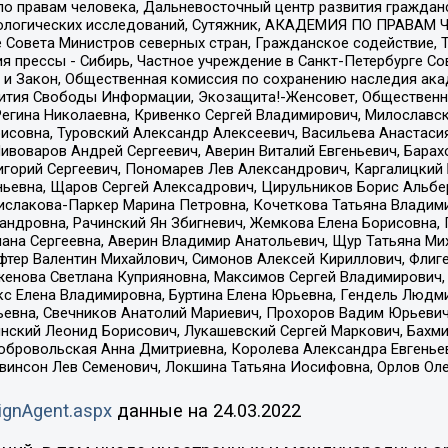
по правам человека, Дальневосточный центр развития гражданс
ологических исследований, Сутяжник, АКАДЕМИЯ ПО ПРАВАМ Ч
е Совета Министров северных стран, Гражданское содействие,
я прессы - Сибирь, Частное учреждение в Санкт-Петербурге С
 и Закон, Общественная комиссия по сохранению наследия ак
звития Свободы Информации, Экозащита!-Женсовет, Общественн
Регина Николаевна, Кривенко Сергей Владимирович, Милославс
совна, Туровский Александр Алексеевич, Васильева Анастасия
Пивоваров Андрей Сергеевич, Аверин Виталий Евгеньевич, Бара
горий Сергеевич, Пономарев Лев Александрович, Каргалицкий 
ньевна, Щаров Сергей Алексадрович, Цирульников Борис Альбер
ислакова-Паркер Марина Петровна, Кочеткова Татьяна Владими
сандровна, Рачинский Ян Збигневич, Жемкова Елена Борисовна,
лана Сергеевна, Аверин Владимир Анатольевич, Щур Татьяна М
фтер Валентин Михайлович, Симонов Алексей Кириллович, Флиг
женова Светлана Куприяновна, Максимов Сергей Владимирович, 
кс Елена Владимировна, Буртина Елена Юрьевна, Гендель Людм
евна, Свечников Анатолий Мариевич, Прохоров Вадим Юрьевич
инский Леонид Борисович, Лукашевский Сергей Маркович, Бахм
Добровольская Анна Дмитриевна, Королева Александра Евгенье
евинсон Лев Семенович, Локшина Татьяна Иосифовна, Орлов Ол
ignAgent.aspx
данные на
24.03.2022