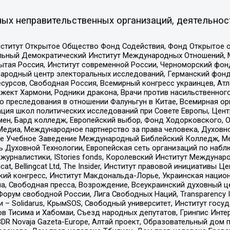
ых неправительственных организаций, деятельнос
ститут Открытое Общество Фонд Содействия, Фонд Открытое 
альный Демократический Институт Международных Отношений,
тая Россия, Институт современной России, Черноморский фонд
родный центр электоральных исследований, Германский фонд
рсов, Свободная Россия, Всемирный конгресс украинцев, Атла
ект Хармони, Родники дракона, Врачи против насильственного
ию преследования в отношении Фалуньгун в Китае, Всемирная о
ация школ политических исследований при Совете Европы, Цен
мен, Бард колледж, Европейский выбор, Фонд Ходорковского,
едиа, Международное партнерство за права человека, Духовно
ое Учебное Заведение Международный Библейский Колледж, М
ь Духовной Технологии, Европейская сеть организаций по наб
урналистики, IStories fonds, Королевский Институт Между
gcat, Bellingcat Ltd, The Insider, Институт правовой инициатив
инский конгресс, Институт Макдональда-Лорье, Украинская нац
, Свободная пресса, Возрождение, Всеукраинский духовный цен
орум свободной России, Лига Свободных Наций, Transparеncy I
– Solidarus, КрымSOS, Свободный университет, Институт госу
в Тисима и Хабомаи, Съезд народных депутатов, Гринпис Инте
DR Novaja Gazeta-Europe, Алтай проект, Образовательный дом 