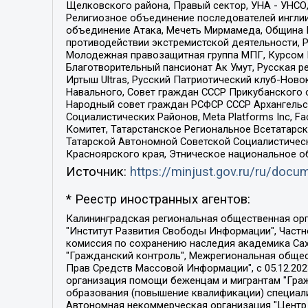
Щелковского района, Правый сектор, УНА - УНСО, У
Религиозное объединение последователей инглии
объединение Атака, Мечеть Мирмамеда, Община К
противодействии экстремистской деятельности, 
Молодежная правозащитная группа МПГ, Курсом П
Благотворительный пансионат Ак Умут, Русская ре
Иртыш Ultras, Русский Патриотический клуб-Нов
Навального, Совет граждан СССР Прикубанского 
Народный совет граждан РСФСР СССР Архангельск
Социалистических Районов, Meta Platforms Inc, 
Комитет, Татарстанское Региональное Всетатар
Татарской Автономной Советской Социалистическ
Красноярского края, Этническое национальное о
Источник:
https://minjust.gov.ru/ru/doc
* Реестр иностранных агентов:
Калининградская региональная общественная организация "Экозащита!-Женсовет", Фонд содействия защите прав и свобод граждан "Общественный вердикт", Фонд "Институт Развития Свободы Информации", Частное учреждение "Информационное агентство МЕМО. РУ", Региональная общественная организация "Общественная комиссия по сохранению наследия академика Сахарова", Фонд поддержки свободы прессы, Санкт-Петербургская общественная правозащитная организация "Гражданский контроль", Межрегиональная общественная организация "Информационно-просветительский центр "Мемориал", Региональный Фонд "Центр Защиты Прав Средств Массовой Информации", с 05.12.2023 Фонд "Центр Защиты Прав Средств массовой информации", Региональная общественная благотворительная организация помощи беженцам и мигрантам "Гражданское содействие", Негосударственное образовательное учреждение дополнительного профессионального образования (повышение квалификации) специалистов "АКАДЕМИЯ ПО ПРАВАМ ЧЕЛОВЕКА", Свердловская региональная общественная организация "Сутяжник", Автономная некоммерческая организация "Центр независимых социологических исследований", Союз общественных объединений "Российский исследовательский центр по правам человека", Региональное общественное учреждение научно-информационный центр "МЕМОРИАЛ", Некоммерческая организация "Фонд защиты гласности", Автономная некоммерческая организация "Институт прав человека", Городская общественная организация "Екатеринбургское общество "МЕМОРИАЛ", Городская общественная организация "Рязанское историко-просветительское и правозащитное общество "Мемориал" (Рязанский Мемориал), Челябинский региональный орган общественной самодеятельности – женское общественное объединение "Женщины Евразии", Челябинский региональный орган общественной самодеятельности "Уральская правозащитная группа", Фонд содействия защите здоровья и социальной справедливости имени Андрея Рылькова, Автономная Некоммерческая Организация "Аналитический Центр Юрия Левады", Автономная некоммерческая организация социальной поддержки населения "Проект Апрель", Региональная общественная организация помощи женщинам и детям, находящимся в кризисной ситуации "Информационно-методический центр "Анна", Фонд содействия развитию массовых коммуникаций и правовому просвещению "Так-так-Так", Фонд содействия устойчивому развитию "Серебряная тайга", Свердловский региональный общественный фонд социальных проектов "Новое время", "Idel.Реалии", Кавказ.Реалии, Крым.Реалии, Телеканал Настоящее Время, Татаро-башкирская служба Радио Свобода (Azatliq Radiosi), Радио Свободная Европа/Радио Свобода (PCE/PC), "Сибирь.Реалии", "Фактограф", Благотворительный фонд помощи осужденным и их семьям, Автономная некоммерческая организация "Институт глобализации и социальных движений", Фонд "В защиту прав заключенных", Частное учреждение "Центр поддержки и содействия развитию средств массовой информации", Пензенский региональный общественный благотворительный фонд "Гражданский союз", "Север.Реалии", Некоммерческая организация Фонд "Правовая инициатива", 