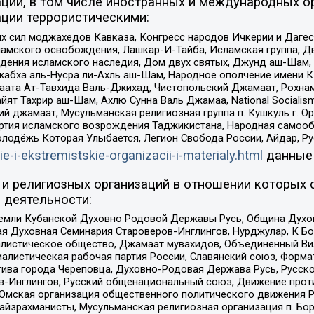
ций, в том числе иностранных и международных ор
ции террористическими:
ил моджахедов Кавказа, Конгресс народов Ичкерии и Дагеста
ламского освобождения, Лашкар-И-Тайба, Исламская группа, Дв
ения исламского наследия, Дом двух святых, Джунд аш-Шам, 
жабха аль-Нусра ли-Ахль аш-Шам, Народное ополчение имени К.
ата Ат-Тавхида Валь-Джихад, Чистопольский Джамаат, Рохнам
ят Тахрир аш-Шам, Ахлю Сунна Валь Джамаа, National Socialism
ий джамаат, Мусульманская религиозная группа п. Кушкуль г. 
ртия исламского возрождения Таджикистана, Народная самооб
олодёжь Которая Улыбается, Легион Свобода России, Айдар, Р
ie-i-ekstremistskie-organizacii-i-materialy.html
данные
и религиозных организаций в отношении которых 
 деятельности:
земли Кубанской Духовно Родовой Державы Русь, Община Духо
 Духовная Семинария Староверов-Инглингов, Нурджулар, К Бо
листическое общество, Джамаат мувахидов, Объединенный Вил
иалистическая рабочая партия России, Славянский союз, Форма
ива города Череповца, Духовно-Родовая Держава Русь, Русск
-Инглингов, Русский общенациональный союз, Движение против
 Омская организация общественного политического движения Р
йзрахманисты, Мусульманская религиозная организация п. Бо