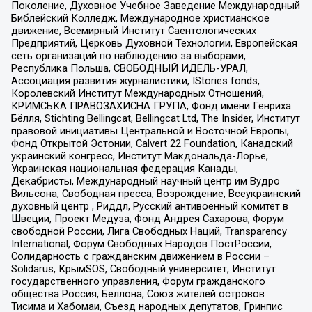
Поколение, Духовное Учебное Заведение Международный
Библейский Колледж, Международное христианское
движение, Всемирный Институт Саентологических
Предприятий, Церковь Духовной Технологии, Европейская
сеть организаций по наблюдению за выборами,
Республика Польша, СВОБОДНЫЙ ИДЕЛЬ-УРАЛ,
Ассоциация развития журналистики, IStories fonds,
Королевский Институт Международных Отношений,
КРИМСЬКА ПРАВОЗАХИСНА ГРУПА, Фонд имени Генриха
Бёлля, Stichting Bellingcat, Bellingcat Ltd, The Insider, Институт
правовой инициативы Центральной и Восточной Европы,
Фонд Открытой Эстонии, Calvert 22 Foundation, Канадский
украинский конгресс, Институт Макдональда-Лорье,
Украинская национальная федерация Канады,
Декабристы, Международный научный центр им Вудро
Вильсона, Свободная пресса, Возрождение, Всеукраинский
духовный центр , Риддл, Русский антивоенный комитет в
Швеции, Проект Медуза, Фонд Андрея Сахарова, Форум
свободной России, Лига Свободных Наций, Transparеncy
International, Форум Свободных Народов ПостРоссии,
Солидарность с гражданским движением в России –
Solidarus, КрымSOS, Свободный университет, Институт
государственного управления, Форум гражданского
общества Россия, Беллона, Союз жителей островов
Тисима и Хабомаи, Съезд народных депутатов, Гринпис