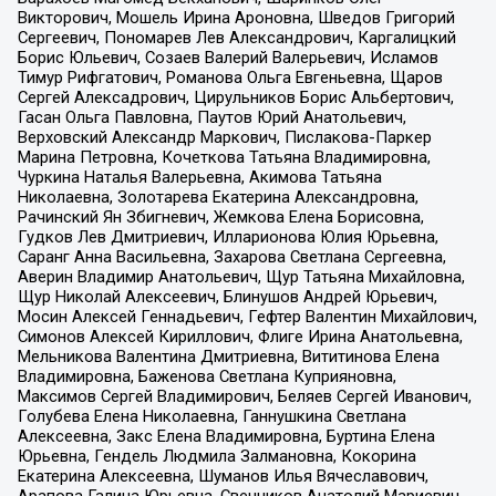
Викторович, Мошель Ирина Ароновна, Шведов Григорий
Сергеевич, Пономарев Лев Александрович, Каргалицкий
Борис Юльевич, Созаев Валерий Валерьевич, Исламов
Тимур Рифгатович, Романова Ольга Евгеньевна, Щаров
Сергей Алексадрович, Цирульников Борис Альбертович,
Гасан Ольга Павловна, Паутов Юрий Анатольевич,
Верховский Александр Маркович, Пислакова-Паркер
Марина Петровна, Кочеткова Татьяна Владимировна,
Чуркина Наталья Валерьевна, Акимова Татьяна
Николаевна, Золотарева Екатерина Александровна,
Рачинский Ян Збигневич, Жемкова Елена Борисовна,
Гудков Лев Дмитриевич, Илларионова Юлия Юрьевна,
Саранг Анна Васильевна, Захарова Светлана Сергеевна,
Аверин Владимир Анатольевич, Щур Татьяна Михайловна,
Щур Николай Алексеевич, Блинушов Андрей Юрьевич,
Мосин Алексей Геннадьевич, Гефтер Валентин Михайлович,
Симонов Алексей Кириллович, Флиге Ирина Анатольевна,
Мельникова Валентина Дмитриевна, Вититинова Елена
Владимировна, Баженова Светлана Куприяновна,
Максимов Сергей Владимирович, Беляев Сергей Иванович,
Голубева Елена Николаевна, Ганнушкина Светлана
Алексеевна, Закс Елена Владимировна, Буртина Елена
Юрьевна, Гендель Людмила Залмановна, Кокорина
Екатерина Алексеевна, Шуманов Илья Вячеславович,
Арапова Галина Юрьевна, Свечников Анатолий Мариевич,