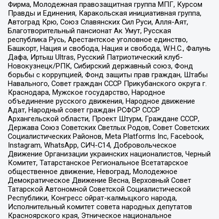
Фирма, Молодежная правозащитная группа МПГ, Курсом
Правды и Единения, Каракольская инициативная группа,
Автоград Крю, Союз Славянских Сил Руси, Алля-Аят,
Благотворительный пансионат Ак Умут, Русская
республика Русь, Арестантское уголовное единство,
Башкорт, Нация и свобода, Нация и свобода, W.H.С., Фалунь
Дафа, Иртыш Ultras, Русский Патриотический клуб-
Новокузнецк/РПК, Сибирский державный союз, Фонд
борьбы с коррупцией, Фонд защиты прав граждан, Штабы
Навального, Совет граждан СССР Прикубанского округа г.
Краснодара, Мужское государство, Народное
объединение русского движения, Народное движение
Адат, Народный совет граждан РСФСР СССР
Архангельской области, Проект Штурм, Граждане СССР,
Держава Союз Советских Светлых Родов, Совет Советских
Социалистических Районов, Meta Platforms Inc, Facebook,
Instagram, WhatsApp, СИЧ-С14, Добровольческое
Движение Организации украинских националистов, Черный
Комитет, Татарстанское Региональное Всетатарское
общественное движение, Невоград, Молодежное
Демократическое Движение Весна, Верховный Совет
Татарской Автономной Советской Социалистической
Республики, Конгресс ойрат-калмыцкого народа,
Исполнительный комитет совета народных депутатов
Красноярского края, Этническое национальное