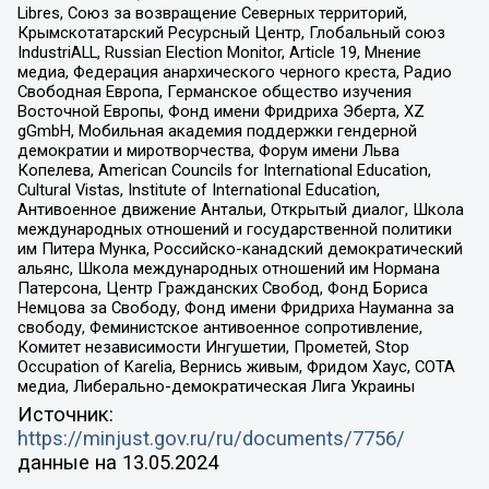
Libres, Союз за возвращение Северных территорий,
Крымскотатарский Ресурсный Центр, Глобальный союз
IndustriALL, Russian Election Monitor, Article 19, Мнение
медиа, Федерация анархического черного креста, Радио
Свободная Европа, Германское общество изучения
Восточной Европы, Фонд имени Фридриха Эберта, XZ
gGmbH, Мобильная академия поддержки гендерной
демократии и миротворчества, Форум имени Льва
Копелева, American Councils for International Education,
Cultural Vistas, Institute of International Education,
Антивоенное движение Антальи, Открытый диалог, Школа
международных отношений и государственной политики
им Питера Мунка, Российско-канадский демократический
альянс, Школа международных отношений им Нормана
Патерсона, Центр Гражданских Свобод, Фонд Бориса
Немцова за Свободу, Фонд имени Фридриха Науманна за
свободу, Феминистское антивоенное сопротивление,
Комитет независимости Ингушетии, Прометей, Stop
Occupation of Karelia, Вернись живым, Фридом Хаус, СОТА
медиа, Либерально-демократическая Лига Украины
Источник:
https://minjust.gov.ru/ru/documents/7756/
данные на
13.05.2024