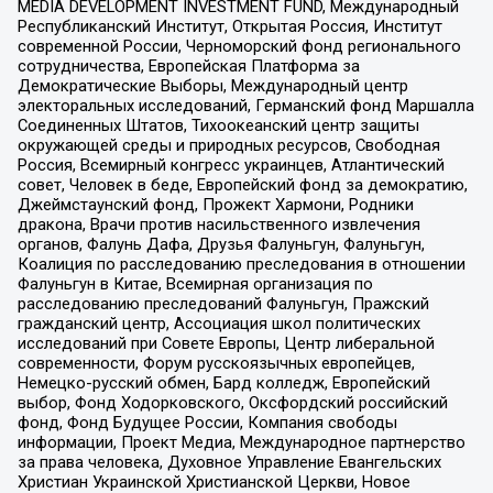
MEDIA DEVELOPMENT INVESTMENT FUND, Международный
Республиканский Институт, Открытая Россия, Институт
современной России, Черноморский фонд регионального
сотрудничества, Европейская Платформа за
Демократические Выборы, Международный центр
электоральных исследований, Германский фонд Маршалла
Соединенных Штатов, Тихоокеанский центр защиты
окружающей среды и природных ресурсов, Свободная
Россия, Всемирный конгресс украинцев, Атлантический
совет, Человек в беде, Европейский фонд за демократию,
Джеймстаунский фонд, Прожект Хармони, Родники
дракона, Врачи против насильственного извлечения
органов, Фалунь Дафа, Друзья Фалуньгун, Фалуньгун,
Коалиция по расследованию преследования в отношении
Фалуньгун в Китае, Всемирная организация по
расследованию преследований Фалуньгун, Пражский
гражданский центр, Ассоциация школ политических
исследований при Совете Европы, Центр либеральной
современности, Форум русскоязычных европейцев,
Немецко-русский обмен, Бард колледж, Европейский
выбор, Фонд Ходорковского, Оксфордский российский
фонд, Фонд Будущее России, Компания свободы
информации, Проект Медиа, Международное партнерство
за права человека, Духовное Управление Евангельских
Христиан Украинской Христианской Церкви, Новое