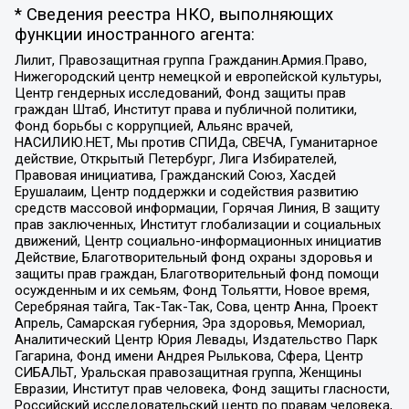
* Сведения реестра НКО, выполняющих
функции иностранного агента:
Лилит, Правозащитная группа Гражданин.Армия.Право,
Нижегородский центр немецкой и европейской культуры,
Центр гендерных исследований, Фонд защиты прав
граждан Штаб, Институт права и публичной политики,
Фонд борьбы с коррупцией, Альянс врачей,
НАСИЛИЮ.НЕТ, Мы против СПИДа, СВЕЧА, Гуманитарное
действие, Открытый Петербург, Лига Избирателей,
Правовая инициатива, Гражданский Союз, Хасдей
Ерушалаим, Центр поддержки и содействия развитию
средств массовой информации, Горячая Линия, В защиту
прав заключенных, Институт глобализации и социальных
движений, Центр социально-информационных инициатив
Действие, Благотворительный фонд охраны здоровья и
защиты прав граждан, Благотворительный фонд помощи
осужденным и их семьям, Фонд Тольятти, Новое время,
Серебряная тайга, Так-Так-Так, Сова, центр Анна, Проект
Апрель, Самарская губерния, Эра здоровья, Мемориал,
Аналитический Центр Юрия Левады, Издательство Парк
Гагарина, Фонд имени Андрея Рылькова, Сфера, Центр
СИБАЛЬТ, Уральская правозащитная группа, Женщины
Евразии, Институт прав человека, Фонд защиты гласности,
Российский исследовательский центр по правам человека,