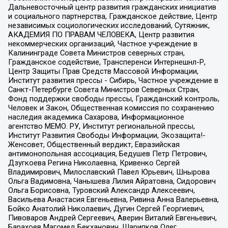
Дальневосточный центр развития гражданских инициатив
и социального партнерства, Гражданское действие, Центр
независимых социологических исследований, Сутяжник,
АКАДЕМИЯ ПО ПРАВАМ ЧЕЛОВЕКА, Центр развития
некоммерческих организаций, Частное учреждение в
Калининграде Совета Министров северных стран,
Гражданское содействие, Трансперенси Интернешнл-Р,
Центр Защиты Прав Средств Массовой Информации,
Институт развития прессы - Сибирь, Частное учреждение в
Санкт-Петербурге Совета Министров Северных Стран,
Фонд поддержки свободы прессы, Гражданский контроль,
Человек и Закон, Общественная комиссия по сохранению
наследия академика Сахарова, Информационное
агентство МЕМО. РУ, Институт региональной прессы,
Институт Развития Свободы Информации, Экозащита!-
Женсовет, Общественный вердикт, Евразийская
антимонопольная ассоциация, Бедушев Петр Петрович,
Дзугкоева Регина Николаевна, Кривенко Сергей
Владимирович, Милославский Павел Юрьевич, Шнырова
Ольга Вадимовна, Чанышева Лилия Айратовна, Сидорович
Ольга Борисовна, Туровский Александр Алексеевич,
Васильева Анастасия Евгеньевна, Ривина Анна Валерьевна,
Бойко Анатолий Николаевич, Дугин Сергей Георгиевич,
Пивоваров Андрей Сергеевич, Аверин Виталий Евгеньевич,
Барахоев Магомед Бекханович, Шарипков Олег