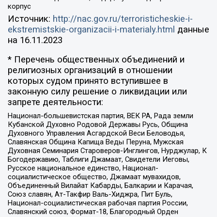
корпус
Источник:
http://nac.gov.ru/terroristicheskie-i-
ekstremistskie-organizacii-i-materialy.html
данные
на
16.11.2023
* Перечень общественных объединений и
религиозных организаций в отношении
которых судом принято вступившее в
законную силу решение о ликвидации или
запрете деятельности:
Национал-большевистская партия, ВЕК РА, Рада земли
Кубанской Духовно Родовой Державы Русь, Община
Духовного Управления Асгардской Веси Беловодья,
Славянская Община Капища Веды Перуна, Мужская
Духовная Семинария Староверов-Инглингов, Нурджулар, К
Богодержавию, Таблиги Джамаат, Свидетели Иеговы,
Русское национальное единство, Национал-
социалистическое общество, Джамаат мувахидов,
Объединенный Вилайат Кабарды, Балкарии и Карачая,
Союз славян, Ат-Такфир Валь-Хиджра, Пит Буль,
Национал-социалистическая рабочая партия России,
Славянский союз, Формат-18, Благородный Орден