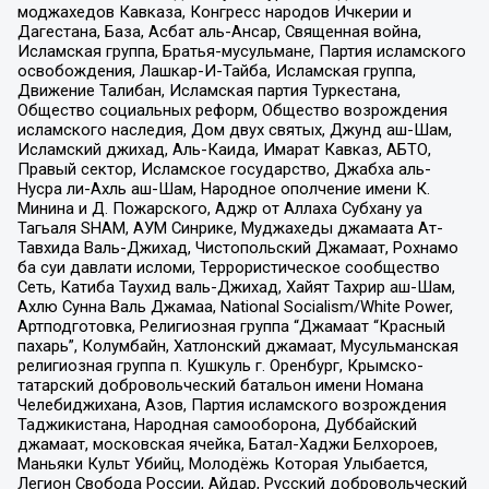
моджахедов Кавказа, Конгресс народов Ичкерии и
Дагестана, База, Асбат аль-Ансар, Священная война,
Исламская группа, Братья-мусульмане, Партия исламского
освобождения, Лашкар-И-Тайба, Исламская группа,
Движение Талибан, Исламская партия Туркестана,
Общество социальных реформ, Общество возрождения
исламского наследия, Дом двух святых, Джунд аш-Шам,
Исламский джихад, Аль-Каида, Имарат Кавказ, АБТО,
Правый сектор, Исламское государство, Джабха аль-
Нусра ли-Ахль аш-Шам, Народное ополчение имени К.
Минина и Д. Пожарского, Аджр от Аллаха Субхану уа
Тагьаля SHAM, АУМ Синрике, Муджахеды джамаата Ат-
Тавхида Валь-Джихад, Чистопольский Джамаат, Рохнамо
ба суи давлати исломи, Террористическое сообщество
Сеть, Катиба Таухид валь-Джихад, Хайят Тахрир аш-Шам,
Ахлю Сунна Валь Джамаа, National Socialism/White Power,
Артподготовка, Религиозная группа “Джамаат “Красный
пахарь”, Колумбайн, Хатлонский джамаат, Мусульманская
религиозная группа п. Кушкуль г. Оренбург, Крымско-
татарский добровольческий батальон имени Номана
Челебиджихана, Азов, Партия исламского возрождения
Таджикистана, Народная самооборона, Дуббайский
джамаат, московская ячейка, Батал-Хаджи Белхороев,
Маньяки Культ Убийц, Молодёжь Которая Улыбается,
Легион Свобода России, Айдар, Русский добровольческий