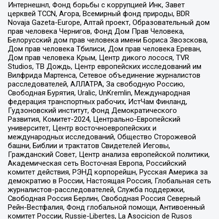
Интернешнл, Фонд борьбы с коррупцией Инк, Завет
церквей TCCN, Агора, Всемирный фонд природы, BDR
Novaja Gazeta-Europe, Алтай проект, Образовательный дом
прав человека Чернигов, Фонд Дом Прав Человека,
Белорусский дом прав человека имени Бориса Звозскова,
Дом прав человека Тбилиси, Дом прав человека Ереван,
Дом прав человека Крым, Центр дикого лосося, TVR
Studios, ТВ Дождь, Центр европейских исследований им
Вилфрида Мартенса, Сетевое объединение журналистов
расследователей, АЛЛАТРА, За свободную Россию,
Свободная Бурятия, Uralic, UnKremlin, Международная
федерация транспортных рабочих, ИстЧам Финланд,
Гудзоновский институт, Фонд Демократического
Развития, Комитет-2024, Центрально-Европейский
университет, Центр восточноевропейских и
международных исследований, Общество Сторожевой
башни, Библии и трактатов Свидетелей Иеговы,
Гражданский Совет, Центр анализа европейской политики,
Академическая сеть Восточная Европа, Российский
комитет действия, РЭНД корпорейшн, Русская Америка за
демократию в России, Настоящая Россия, Глобальная сеть
журналистов-расследователей, Служба поддержки,
Свободная Россия Берлин, Свободная Россия Северный
Рейн-Вестфалия, Фонд глобальной помощи, Антивоенный
комитет России, Russie-Libertes, La Asocicion de Rusos