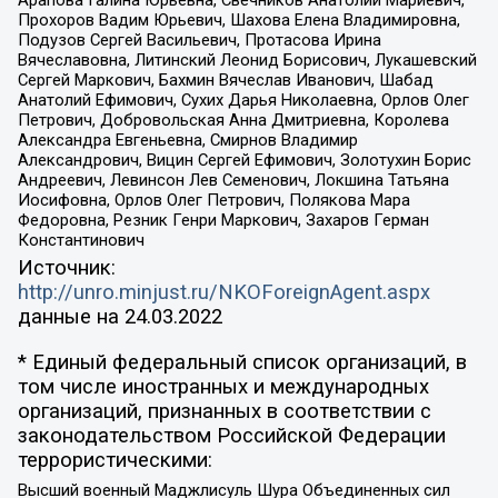
Прохоров Вадим Юрьевич, Шахова Елена Владимировна,
Подузов Сергей Васильевич, Протасова Ирина
Вячеславовна, Литинский Леонид Борисович, Лукашевский
Сергей Маркович, Бахмин Вячеслав Иванович, Шабад
Анатолий Ефимович, Сухих Дарья Николаевна, Орлов Олег
Петрович, Добровольская Анна Дмитриевна, Королева
Александра Евгеньевна, Смирнов Владимир
Александрович, Вицин Сергей Ефимович, Золотухин Борис
Андреевич, Левинсон Лев Семенович, Локшина Татьяна
Иосифовна, Орлов Олег Петрович, Полякова Мара
Федоровна, Резник Генри Маркович, Захаров Герман
Константинович
Источник:
http://unro.minjust.ru/NKOForeignAgent.aspx
данные на
24.03.2022
* Единый федеральный список организаций, в
том числе иностранных и международных
организаций, признанных в соответствии с
законодательством Российской Федерации
террористическими:
Высший военный Маджлисуль Шура Объединенных сил