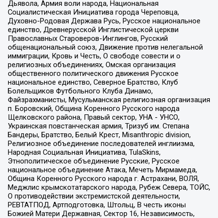
Дьявола, Армия воли народа, Национальная
Социалистическая Инициатива города Череповца,
Духовно-Родовая Держава Русь, Русское национальное
единство, Древнерусской Инглистической церкви
Православных Староверов-Инглингов, Русский
общенациональный союз, Движение против нелегальной
иммиграции, Кровь и Честь, О свободе совести и о
религиозных объединениях, Омская организация
общественного политического движения Русское
национальное единство, Северное Братство, Клуб
Болельщиков Футбольного Клуба Динамо,
Файзрахманисты, Мусульманская религиозная организация
п. Боровский, Община Коренного Русского народа
Щелковского района, Правый сектор, УНА - УНСО,
Украинская повстанческая армия, Тризуб им. Степана
Бандеры, Братство, Белый Крест, Misanthropic division,
Религиозное объединение последователей инглиизма,
Народная Социальная Инициатива, TulaSkins,
Этнополитическое объединение Русские, Русское
национальное объединение Атака, Мечеть Мирмамеда,
Община Коренного Русского народа г. Астрахани, ВОЛЯ,
Меджлис крымскотатарского народа, Рубеж Севера, ТОЙС,
О противодействии экстремистской деятельности,
РЕВТАТПОД, Артподготовка, Штольц, В честь иконы
Божией Матери Державная, Сектор 16, Независимость,