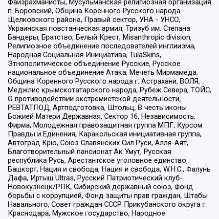
Файзрахманисты, Мусульманская религиозная организация
п. Боровский, Община Коренного Русского народа
Щелковского района, Правый сектор, УНА - УНСО,
Украинская повстанческая армия, Тризуб им. Степана
Бандеры, Братство, Белый Крест, Misanthropic division,
Религиозное объединение последователей инглиизма,
Народная Социальная Инициатива, TulaSkins,
Этнополитическое объединение Русские, Русское
национальное объединение Атака, Мечеть Мирмамеда,
Община Коренного Русского народа г. Астрахани, ВОЛЯ,
Меджлис крымскотатарского народа, Рубеж Севера, ТОЙС,
О противодействии экстремистской деятельности,
РЕВТАТПОД, Артподготовка, Штольц, В честь иконы
Божией Матери Державная, Сектор 16, Независимость,
Фирма, Молодежная правозащитная группа МПГ, Курсом
Правды и Единения, Каракольская инициативная группа,
Автоград Крю, Союз Славянских Сил Руси, Алля-Аят,
Благотворительный пансионат Ак Умут, Русская
республика Русь, Арестантское уголовное единство,
Башкорт, Нация и свобода, Нация и свобода, W.H.С., Фалунь
Дафа, Иртыш Ultras, Русский Патриотический клуб-
Новокузнецк/РПК, Сибирский державный союз, Фонд
борьбы с коррупцией, Фонд защиты прав граждан, Штабы
Навального, Совет граждан СССР Прикубанского округа г.
Краснодара, Мужское государство, Народное