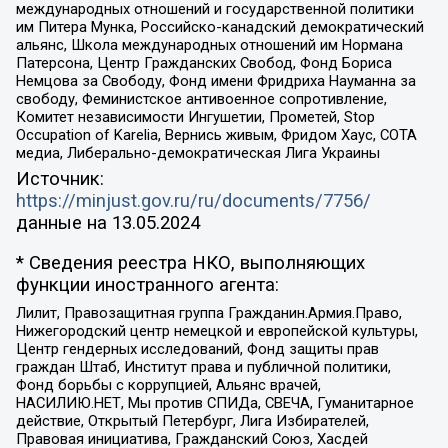
международных отношений и государственной политики
им Питера Мунка, Российско-канадский демократический
альянс, Школа международных отношений им Нормана
Патерсона, Центр Гражданских Свобод, Фонд Бориса
Немцова за Свободу, Фонд имени Фридриха Науманна за
свободу, Феминистское антивоенное сопротивление,
Комитет независимости Ингушетии, Прометей, Stop
Occupation of Karelia, Вернись живым, Фридом Хаус, СОТА
медиа, Либерально-демократическая Лига Украины
Источник:
https://minjust.gov.ru/ru/documents/7756/
данные на
13.05.2024
* Сведения реестра НКО, выполняющих
функции иностранного агента:
Лилит, Правозащитная группа Гражданин.Армия.Право,
Нижегородский центр немецкой и европейской культуры,
Центр гендерных исследований, Фонд защиты прав
граждан Штаб, Институт права и публичной политики,
Фонд борьбы с коррупцией, Альянс врачей,
НАСИЛИЮ.НЕТ, Мы против СПИДа, СВЕЧА, Гуманитарное
действие, Открытый Петербург, Лига Избирателей,
Правовая инициатива, Гражданский Союз, Хасдей