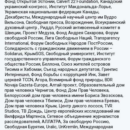
Фонд Открытой Эстонии, Calvert 22 Foundation, Канадский
украинский конгресс, Институт Макдональда-Лорье,
Украинская национальная федерация Канады,
Декабристы, Международный научный центр им Вудро
Вильсона, Свободная пресса, Возрождение, Всеукраинский
духовный центр , Риддл, Русский антивоенный комитет в
Швеции, Проект Медуза, Фонд Андрея Сахарова, Форум
свободной России, Лига Свободных Наций, Transparеncy
International, Форум Свободных Народов ПостРоссии,
Солидарность с гражданским движением в России –
Solidarus, КрымSOS, Свободный университет, Институт
государственного управления, Форум гражданского
общества Россия, Беллона, Союз жителей островов
Тисима и Хабомаи, Съезд народных депутатов, Гринпис
Интернешнл, Фонд борьбы с коррупцией Инк, Завет
церквей TCCN, Агора, Всемирный фонд природы, BDR
Novaja Gazeta-Europe, Алтай проект, Образовательный дом
прав человека Чернигов, Фонд Дом Прав Человека,
Белорусский дом прав человека имени Бориса Звозскова,
Дом прав человека Тбилиси, Дом прав человека Ереван,
Дом прав человека Крым, Центр дикого лосося, TVR
Studios, ТВ Дождь, Центр европейских исследований им
Вилфрида Мартенса, Сетевое объединение журналистов
расследователей, АЛЛАТРА, За свободную Россию,
Свободная Бурятия, Uralic, UnKremlin, Международная