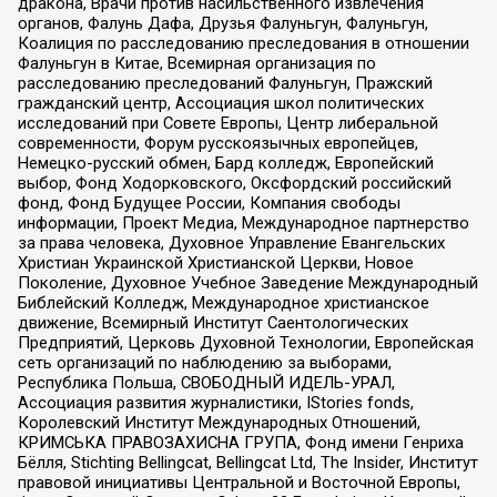
дракона, Врачи против насильственного извлечения
органов, Фалунь Дафа, Друзья Фалуньгун, Фалуньгун,
Коалиция по расследованию преследования в отношении
Фалуньгун в Китае, Всемирная организация по
расследованию преследований Фалуньгун, Пражский
гражданский центр, Ассоциация школ политических
исследований при Совете Европы, Центр либеральной
современности, Форум русскоязычных европейцев,
Немецко-русский обмен, Бард колледж, Европейский
выбор, Фонд Ходорковского, Оксфордский российский
фонд, Фонд Будущее России, Компания свободы
информации, Проект Медиа, Международное партнерство
за права человека, Духовное Управление Евангельских
Христиан Украинской Христианской Церкви, Новое
Поколение, Духовное Учебное Заведение Международный
Библейский Колледж, Международное христианское
движение, Всемирный Институт Саентологических
Предприятий, Церковь Духовной Технологии, Европейская
сеть организаций по наблюдению за выборами,
Республика Польша, СВОБОДНЫЙ ИДЕЛЬ-УРАЛ,
Ассоциация развития журналистики, IStories fonds,
Королевский Институт Международных Отношений,
КРИМСЬКА ПРАВОЗАХИСНА ГРУПА, Фонд имени Генриха
Бёлля, Stichting Bellingcat, Bellingcat Ltd, The Insider, Институт
правовой инициативы Центральной и Восточной Европы,