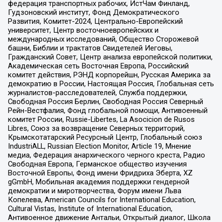
федерация транспортных рабочих, ИстЧам Финланд,
Гудзоновский институт, Фонд Демократического
Развития, Комитет-2024, Центрально-Европейский
университет, Центр восточноевропейских и
международных исследований, Общество Сторожевой
башни, Библии и трактатов Свидетелей Иеговы,
Гражданский Совет, Центр анализа европейской политики,
Академическая сеть Восточная Европа, Российский
комитет действия, РЭНД корпорейшн, Русская Америка за
демократию в России, Настоящая Россия, Глобальная сеть
журналистов-расследователей, Служба поддержки,
Свободная Россия Берлин, Свободная Россия Северный
Рейн-Вестфалия, Фонд глобальной помощи, Антивоенный
комитет России, Russie-Libertes, La Asocicion de Rusos
Libres, Союз за возвращение Северных территорий,
Крымскотатарский Ресурсный Центр, Глобальный союз
IndustriALL, Russian Election Monitor, Article 19, Мнение
медиа, Федерация анархического черного креста, Радио
Свободная Европа, Германское общество изучения
Восточной Европы, Фонд имени Фридриха Эберта, XZ
gGmbH, Мобильная академия поддержки гендерной
демократии и миротворчества, Форум имени Льва
Копелева, American Councils for International Education,
Cultural Vistas, Institute of International Education,
Антивоенное движение Антальи, Открытый диалог, Школа