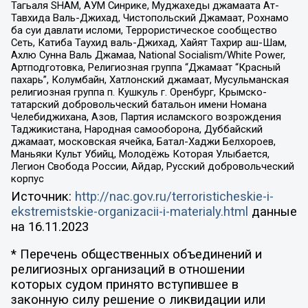
Тагьаля SHAM, АУМ Синрике, Муджахеды джамаата Ат-
Тавхида Валь-Джихад, Чистопольский Джамаат, Рохнамо
ба суи давлати исломи, Террористическое сообщество
Сеть, Катиба Таухид валь-Джихад, Хайят Тахрир аш-Шам,
Ахлю Сунна Валь Джамаа, National Socialism/White Power,
Артподготовка, Религиозная группа “Джамаат “Красный
пахарь”, Колумбайн, Хатлонский джамаат, Мусульманская
религиозная группа п. Кушкуль г. Оренбург, Крымско-
татарский добровольческий батальон имени Номана
Челебиджихана, Азов, Партия исламского возрождения
Таджикистана, Народная самооборона, Дуббайский
джамаат, московская ячейка, Батал-Хаджи Белхороев,
Маньяки Культ Убийц, Молодёжь Которая Улыбается,
Легион Свобода России, Айдар, Русский добровольческий
корпус
Источник:
http://nac.gov.ru/terroristicheskie-i-
ekstremistskie-organizacii-i-materialy.html
данные
на
16.11.2023
* Перечень общественных объединений и
религиозных организаций в отношении
которых судом принято вступившее в
законную силу решение о ликвидации или