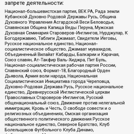
запрете деятельности:
Национал-большевистская партия, ВЕК РА, Рада земли
Кубанской Духовно Родовой Державы Русь, Община
Духовного Управления Асгардской Веси Беловодья,
Славянская Община Капища Веды Перуна, Мужская
Духовная Семинария Староверов-Инглингов, Нурджулар, К
Богодержавию, Таблиги Джамаат, Свидетели Иеговы,
Русское национальное единство, Национал-
социалистическое общество, Джамаат мувахидов,
Объединенный Вилайат Кабарды, Балкарии и Карачая,
Союз славян, Ат-Такфир Валь-Хиджра, Пит Буль,
Национал-социалистическая рабочая партия России,
Славянский союз, Формат-18, Благородный Орден
Дьявола, Армия воли народа, Национальная
Социалистическая Инициатива города Череповца,
Духовно-Родовая Держава Русь, Русское национальное
единство, Древнерусской Инглистической церкви
Православных Староверов-Инглингов, Русский
общенациональный союз, Движение против нелегальной
иммиграции, Кровь и Честь, О свободе совести и о
религиозных объединениях, Омская организация
общественного политического движения Русское
национальное единство, Северное Братство, Клуб
Болельщиков Футбольного Клуба Динамо,