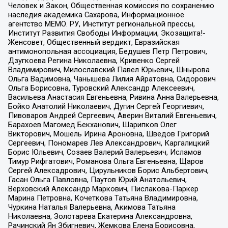
Человек и Закон, Общественная комиссия по сохранению
наследия академика Сахарова, Информационное
агентство МЕМО. РУ, Институт региональной прессы,
Институт Развития Свободы Информации, Экозащита!-
Женсовет, Общественный вердикт, Евразийская
антимонопольная ассоциация, Бедушев Петр Петрович,
Дзугкоева Регина Николаевна, Кривенко Сергей
Владимирович, Милославский Павел Юрьевич, Шнырова
Ольга Вадимовна, Чанышева Лилия Айратовна, Сидорович
Ольга Борисовна, Туровский Александр Алексеевич,
Васильева Анастасия Евгеньевна, Ривина Анна Валерьевна,
Бойко Анатолий Николаевич, Дугин Сергей Георгиевич,
Пивоваров Андрей Сергеевич, Аверин Виталий Евгеньевич,
Барахоев Магомед Бекханович, Шарипков Олег
Викторович, Мошель Ирина Ароновна, Шведов Григорий
Сергеевич, Пономарев Лев Александрович, Каргалицкий
Борис Юльевич, Созаев Валерий Валерьевич, Исламов
Тимур Рифгатович, Романова Ольга Евгеньевна, Щаров
Сергей Алексадрович, Цирульников Борис Альбертович,
Гасан Ольга Павловна, Паутов Юрий Анатольевич,
Верховский Александр Маркович, Пислакова-Паркер
Марина Петровна, Кочеткова Татьяна Владимировна,
Чуркина Наталья Валерьевна, Акимова Татьяна
Николаевна, Золотарева Екатерина Александровна,
Рачинский Ян Збигневич, Жемкова Елена Борисовна,