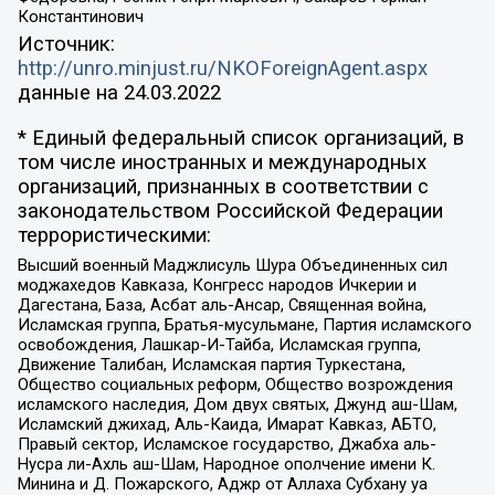
Константинович
Источник:
http://unro.minjust.ru/NKOForeignAgent.aspx
данные на
24.03.2022
* Единый федеральный список организаций, в
том числе иностранных и международных
организаций, признанных в соответствии с
законодательством Российской Федерации
террористическими:
Высший военный Маджлисуль Шура Объединенных сил
моджахедов Кавказа, Конгресс народов Ичкерии и
Дагестана, База, Асбат аль-Ансар, Священная война,
Исламская группа, Братья-мусульмане, Партия исламского
освобождения, Лашкар-И-Тайба, Исламская группа,
Движение Талибан, Исламская партия Туркестана,
Общество социальных реформ, Общество возрождения
исламского наследия, Дом двух святых, Джунд аш-Шам,
Исламский джихад, Аль-Каида, Имарат Кавказ, АБТО,
Правый сектор, Исламское государство, Джабха аль-
Нусра ли-Ахль аш-Шам, Народное ополчение имени К.
Минина и Д. Пожарского, Аджр от Аллаха Субхану уа