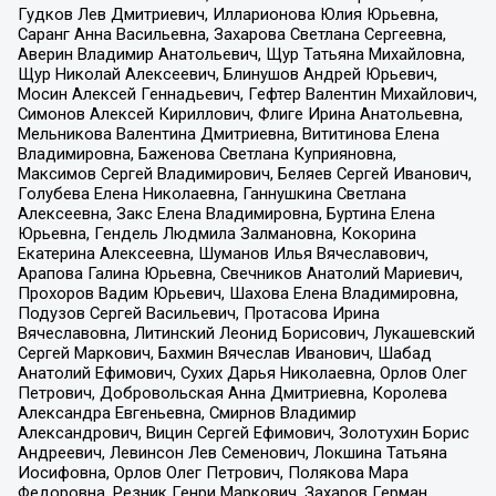
Гудков Лев Дмитриевич, Илларионова Юлия Юрьевна,
Саранг Анна Васильевна, Захарова Светлана Сергеевна,
Аверин Владимир Анатольевич, Щур Татьяна Михайловна,
Щур Николай Алексеевич, Блинушов Андрей Юрьевич,
Мосин Алексей Геннадьевич, Гефтер Валентин Михайлович,
Симонов Алексей Кириллович, Флиге Ирина Анатольевна,
Мельникова Валентина Дмитриевна, Вититинова Елена
Владимировна, Баженова Светлана Куприяновна,
Максимов Сергей Владимирович, Беляев Сергей Иванович,
Голубева Елена Николаевна, Ганнушкина Светлана
Алексеевна, Закс Елена Владимировна, Буртина Елена
Юрьевна, Гендель Людмила Залмановна, Кокорина
Екатерина Алексеевна, Шуманов Илья Вячеславович,
Арапова Галина Юрьевна, Свечников Анатолий Мариевич,
Прохоров Вадим Юрьевич, Шахова Елена Владимировна,
Подузов Сергей Васильевич, Протасова Ирина
Вячеславовна, Литинский Леонид Борисович, Лукашевский
Сергей Маркович, Бахмин Вячеслав Иванович, Шабад
Анатолий Ефимович, Сухих Дарья Николаевна, Орлов Олег
Петрович, Добровольская Анна Дмитриевна, Королева
Александра Евгеньевна, Смирнов Владимир
Александрович, Вицин Сергей Ефимович, Золотухин Борис
Андреевич, Левинсон Лев Семенович, Локшина Татьяна
Иосифовна, Орлов Олег Петрович, Полякова Мара
Федоровна, Резник Генри Маркович, Захаров Герман