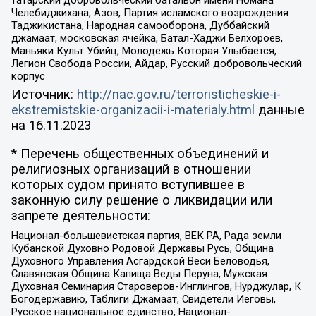
татарский добровольческий батальон имени Номана
Челебиджихана, Азов, Партия исламского возрождения
Таджикистана, Народная самооборона, Дуббайский
джамаат, московская ячейка, Батал-Хаджи Белхороев,
Маньяки Культ Убийц, Молодёжь Которая Улыбается,
Легион Свобода России, Айдар, Русский добровольческий
корпус
Источник:
http://nac.gov.ru/terroristicheskie-i-
ekstremistskie-organizacii-i-materialy.html
данные
на
16.11.2023
* Перечень общественных объединений и
религиозных организаций в отношении
которых судом принято вступившее в
законную силу решение о ликвидации или
запрете деятельности:
Национал-большевистская партия, ВЕК РА, Рада земли
Кубанской Духовно Родовой Державы Русь, Община
Духовного Управления Асгардской Веси Беловодья,
Славянская Община Капища Веды Перуна, Мужская
Духовная Семинария Староверов-Инглингов, Нурджулар, К
Богодержавию, Таблиги Джамаат, Свидетели Иеговы,
Русское национальное единство, Национал-