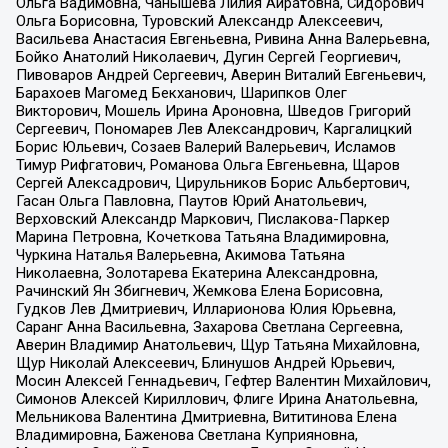
Ольга Вадимовна, Чанышева Лилия Айратовна, Сидорович
Ольга Борисовна, Туровский Александр Алексеевич,
Васильева Анастасия Евгеньевна, Ривина Анна Валерьевна,
Бойко Анатолий Николаевич, Дугин Сергей Георгиевич,
Пивоваров Андрей Сергеевич, Аверин Виталий Евгеньевич,
Барахоев Магомед Бекханович, Шарипков Олег
Викторович, Мошель Ирина Ароновна, Шведов Григорий
Сергеевич, Пономарев Лев Александрович, Каргалицкий
Борис Юльевич, Созаев Валерий Валерьевич, Исламов
Тимур Рифгатович, Романова Ольга Евгеньевна, Щаров
Сергей Алексадрович, Цирульников Борис Альбертович,
Гасан Ольга Павловна, Паутов Юрий Анатольевич,
Верховский Александр Маркович, Пислакова-Паркер
Марина Петровна, Кочеткова Татьяна Владимировна,
Чуркина Наталья Валерьевна, Акимова Татьяна
Николаевна, Золотарева Екатерина Александровна,
Рачинский Ян Збигневич, Жемкова Елена Борисовна,
Гудков Лев Дмитриевич, Илларионова Юлия Юрьевна,
Саранг Анна Васильевна, Захарова Светлана Сергеевна,
Аверин Владимир Анатольевич, Щур Татьяна Михайловна,
Щур Николай Алексеевич, Блинушов Андрей Юрьевич,
Мосин Алексей Геннадьевич, Гефтер Валентин Михайлович,
Симонов Алексей Кириллович, Флиге Ирина Анатольевна,
Мельникова Валентина Дмитриевна, Вититинова Елена
Владимировна, Баженова Светлана Куприяновна,