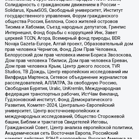
Солидарность с гражданским движением в России –
Solidarus, КрымSOS, Свободный университет, Институт
государственного управления, Форум гражданского
общества Россия, Беллона, Союз жителей островов
Тисима и Хабомаи, Съезд народных депутатов, Гринпис
Интернешнл, Фонд борьбы с коррупцией Инк, Завет
церквей TCCN, Агора, Всемирный фонд природы, BDR
Novaja Gazeta-Europe, Алтай проект, Образовательный дом
прав человека Чернигов, Фонд Дом Прав Человека,
Белорусский дом прав человека имени Бориса Звозскова,
Дом прав человека Тбилиси, Дом прав человека Ереван,
Дом прав человека Крым, Центр дикого лосося, TVR
Studios, ТВ Дождь, Центр европейских исследований им
Вилфрида Мартенса, Сетевое объединение журналистов
расследователей, АЛЛАТРА, За свободную Россию,
Свободная Бурятия, Uralic, UnKremlin, Международная
федерация транспортных рабочих, ИстЧам Финланд,
Гудзоновский институт, Фонд Демократического
Развития, Комитет-2024, Центрально-Европейский
университет, Центр восточноевропейских и
международных исследований, Общество Сторожевой
башни, Библии и трактатов Свидетелей Иеговы,
Гражданский Совет, Центр анализа европейской политики,
Академическая сеть Восточная Европа, Российский
комитет действия, РЭНД корпорейшн, Русская Америка за