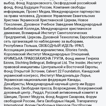
выбор, Фонд Ходорковского, Оксфордский российский
фонд, Фонд Будущее России, Компания свободы
информации, Проект Медиа, Международное партнерство
за права человека, Духовное Управление Евангельских
Христиан Украинской Христианской Церкви, Новое
Поколение, Духовное Учебное Заведение Международный
Библейский Колледж, Международное христианское
движение, Всемирный Институт Саентологических
Предприятий, Церковь Духовной Технологии, Европейская
сеть организаций по наблюдению за выборами,
Республика Польша, СВОБОДНЫЙ ИДЕЛЬ-УРАЛ,
Ассоциация развития журналистики, IStories fonds,
Королевский Институт Международных Отношений,
КРИМСЬКА ПРАВОЗАХИСНА ГРУПА, Фонд имени Генриха
Бёлля, Stichting Bellingcat, Bellingcat Ltd, The Insider, Институт
правовой инициативы Центральной и Восточной Европы,
Фонд Открытой Эстонии, Calvert 22 Foundation, Канадский
украинский конгресс, Институт Макдональда-Лорье,
Украинская национальная федерация Канады,
Декабристы, Международный научный центр им Вудро
Вильсона, Свободная пресса, Возрождение, Всеукраинский
духовный центр , Риддл, Русский антивоенный комитет в
Швеции, Проект Медуза, Фонд Андрея Сахарова, Форум
свободной России, Лига Свободных Наций, Transparеncy
International, Форум Свободных Народов ПостРоссии,