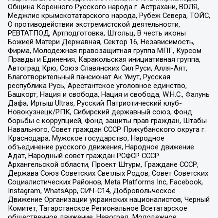
Община Коренного Русского народа г. Астрахани, ВОЛЯ,
Меджлис крымскотатарского народа, Рубеж Севера, ТОЙС,
О противодействии экстремистской деятельности,
РЕВТАТПОД, Артподготовка, Штольц, В честь иконы
Божией Матери Державная, Сектор 16, Независимость,
Фирма, Молодежная правозащитная группа МПГ, Курсом
Правды и Единения, Каракольская инициативная группа,
Автоград Крю, Союз Славянских Сил Руси, Алля-Аят,
Благотворительный пансионат Ак Умут, Русская
республика Русь, Арестантское уголовное единство,
Башкорт, Нация и свобода, Нация и свобода, W.H.С., Фалунь
Дафа, Иртыш Ultras, Русский Патриотический клуб-
Новокузнецк/РПК, Сибирский державный союз, Фонд
борьбы с коррупцией, Фонд защиты прав граждан, Штабы
Навального, Совет граждан СССР Прикубанского округа г.
Краснодара, Мужское государство, Народное
объединение русского движения, Народное движение
Адат, Народный совет граждан РСФСР СССР
Архангельской области, Проект Штурм, Граждане СССР,
Держава Союз Советских Светлых Родов, Совет Советских
Социалистических Районов, Meta Platforms Inc, Facebook,
Instagram, WhatsApp, СИЧ-С14, Добровольческое
Движение Организации украинских националистов, Черный
Комитет, Татарстанское Региональное Всетатарское
общественное движение, Невоград, Молодежное