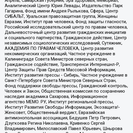
Апрель, Самарская губерния, Эра здоровья, Мемориал,
Аналитический Центр Юрия Левады, Издательство Парк
Гагарина, Фонд имени Андрея Рылькова, Сфера, Центр
СИБАЛЬТ, Уральская правозащитная группа, Женщины
Евразии, Институт прав человека, Фонд защиты гласности,
Российский исследовательский центр по правам человека,
Дальневосточный центр развития гражданских инициатив
и социального партнерства, Гражданское действие, Центр
независимых социологических исследований, Сутяжник,
АКАДЕМИЯ ПО ПРАВАМ ЧЕЛОВЕКА, Центр развития
некоммерческих организаций, Частное учреждение в
Калининграде Совета Министров северных стран,
Гражданское содействие, Трансперенси Интернешнл-Р,
Центр Защиты Прав Средств Массовой Информации,
Институт развития прессы - Сибирь, Частное учреждение в
Санкт-Петербурге Совета Министров Северных Стран,
Фонд поддержки свободы прессы, Гражданский контроль,
Человек и Закон, Общественная комиссия по сохранению
наследия академика Сахарова, Информационное
агентство МЕМО. РУ, Институт региональной прессы,
Институт Развития Свободы Информации, Экозащита!-
Женсовет, Общественный вердикт, Евразийская
антимонопольная ассоциация, Бедушев Петр Петрович,
Дзугкоева Регина Николаевна, Кривенко Сергей
Владимирович, Милославский Павел Юрьевич, Шнырова