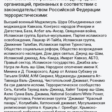
организаций, признанных в соответствии с
законодательством Российской Федерации
террористическими:
Высший военный Маджлисуль Шура Объединенных сил
моджахедов Кавказа, Конгресс народов Ичкерии и
Дагестана, База, Асбат аль-Ансар, Священная война,
Исламская группа, Братья-мусульмане, Партия исламского
освобождения, Лашкар-И-Тайба, Исламская группа,
Движение Талибан, Исламская партия Туркестана,
Общество социальных реформ, Общество возрождения
исламского наследия, Дом двух святых, Джунд аш-Шам,
Исламский джихад, Аль-Каида, Имарат Кавказ, АБТО,
Правый сектор, Исламское государство, Джабха аль-
Нусра ли-Ахль аш-Шам, Народное ополчение имени К.
Минина и Д. Пожарского, Аджр от Аллаха Субхану уа
Тагьаля SHAM, АУМ Синрике, Муджахеды джамаата Ат-
Тавхида Валь-Джихад, Чистопольский Джамаат, Рохнамо
ба суи давлати исломи, Террористическое сообщество
Сеть, Катиба Таухид валь-Джихад, Хайят Тахрир аш-Шам,
Ахлю Сунна Валь Джамаа, National Socialism/White Power,
Артподготовка, Религиозная группа “Джамаат “Красный
пахарь”, Колумбайн, Хатлонский джамаат, Мусульманская
религиозная группа п. Кушкуль г. Оренбург, Крымско-