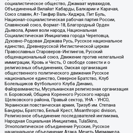
социалистическое общество, Джамаат мувахидов,
Объединенный Вилайат Кабарды, Балкарии и Карачая,
Союз славян, Ат-Такфир Валь-Хиджра, Пит Буль,
Национал-социалистическая рабочая партия России,
Славянский союз, Формат-18, Благородный Орден
Дьявола, Армия воли народа, Национальная
Социалистическая Инициатива города Череповца,
Духовно-Родовая Держава Русь, Русское национальное
единство, Древнерусской Инглистической церкви
Православных Староверов-Инглингов, Русский
общенациональный союз, Движение против нелегальной
иммиграции, Кровь и Честь, О свободе совести и о
религиозных объединениях, Омская организация
общественного политического движения Русское
национальное единство, Северное Братство, Клуб
Болельщиков Футбольного Клуба Динамо,
Файзрахманисты, Мусульманская религиозная организация
п. Боровский, Община Коренного Русского народа
Щелковского района, Правый сектор, УНА - УНСО,
Украинская повстанческая армия, Тризуб им. Степана
Бандеры, Братство, Белый Крест, Misanthropic division,
Религиозное объединение последователей инглиизма,
Народная Социальная Инициатива, TulaSkins,
Этнополитическое объединение Русские, Русское
национальное объединение Атака, Мечеть Мирмамеда,