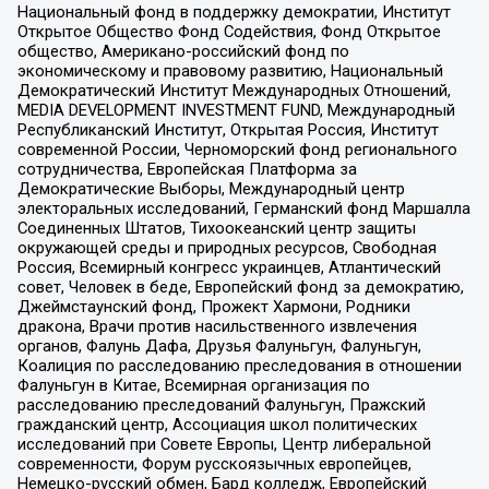
Национальный фонд в поддержку демократии, Институт
Открытое Общество Фонд Содействия, Фонд Открытое
общество, Американо-российский фонд по
экономическому и правовому развитию, Национальный
Демократический Институт Международных Отношений,
MEDIA DEVELOPMENT INVESTMENT FUND, Международный
Республиканский Институт, Открытая Россия, Институт
современной России, Черноморский фонд регионального
сотрудничества, Европейская Платформа за
Демократические Выборы, Международный центр
электоральных исследований, Германский фонд Маршалла
Соединенных Штатов, Тихоокеанский центр защиты
окружающей среды и природных ресурсов, Свободная
Россия, Всемирный конгресс украинцев, Атлантический
совет, Человек в беде, Европейский фонд за демократию,
Джеймстаунский фонд, Прожект Хармони, Родники
дракона, Врачи против насильственного извлечения
органов, Фалунь Дафа, Друзья Фалуньгун, Фалуньгун,
Коалиция по расследованию преследования в отношении
Фалуньгун в Китае, Всемирная организация по
расследованию преследований Фалуньгун, Пражский
гражданский центр, Ассоциация школ политических
исследований при Совете Европы, Центр либеральной
современности, Форум русскоязычных европейцев,
Немецко-русский обмен, Бард колледж, Европейский