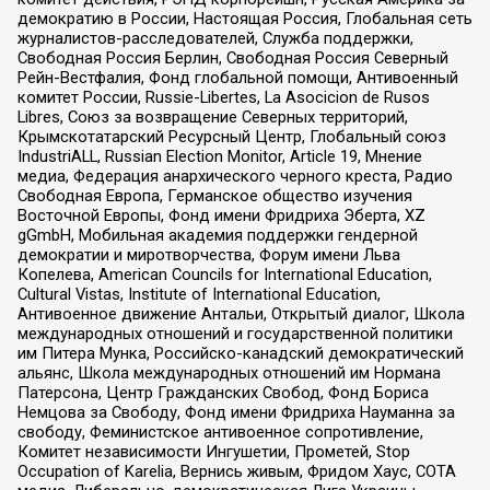
демократию в России, Настоящая Россия, Глобальная сеть
журналистов-расследователей, Служба поддержки,
Свободная Россия Берлин, Свободная Россия Северный
Рейн-Вестфалия, Фонд глобальной помощи, Антивоенный
комитет России, Russie-Libertes, La Asocicion de Rusos
Libres, Союз за возвращение Северных территорий,
Крымскотатарский Ресурсный Центр, Глобальный союз
IndustriALL, Russian Election Monitor, Article 19, Мнение
медиа, Федерация анархического черного креста, Радио
Свободная Европа, Германское общество изучения
Восточной Европы, Фонд имени Фридриха Эберта, XZ
gGmbH, Мобильная академия поддержки гендерной
демократии и миротворчества, Форум имени Льва
Копелева, American Councils for International Education,
Cultural Vistas, Institute of International Education,
Антивоенное движение Антальи, Открытый диалог, Школа
международных отношений и государственной политики
им Питера Мунка, Российско-канадский демократический
альянс, Школа международных отношений им Нормана
Патерсона, Центр Гражданских Свобод, Фонд Бориса
Немцова за Свободу, Фонд имени Фридриха Науманна за
свободу, Феминистское антивоенное сопротивление,
Комитет независимости Ингушетии, Прометей, Stop
Occupation of Karelia, Вернись живым, Фридом Хаус, СОТА