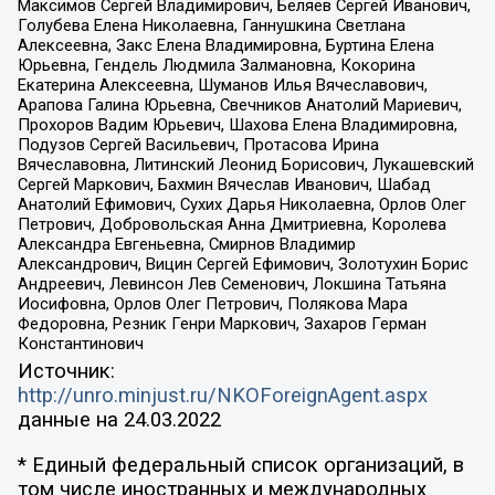
Максимов Сергей Владимирович, Беляев Сергей Иванович,
Голубева Елена Николаевна, Ганнушкина Светлана
Алексеевна, Закс Елена Владимировна, Буртина Елена
Юрьевна, Гендель Людмила Залмановна, Кокорина
Екатерина Алексеевна, Шуманов Илья Вячеславович,
Арапова Галина Юрьевна, Свечников Анатолий Мариевич,
Прохоров Вадим Юрьевич, Шахова Елена Владимировна,
Подузов Сергей Васильевич, Протасова Ирина
Вячеславовна, Литинский Леонид Борисович, Лукашевский
Сергей Маркович, Бахмин Вячеслав Иванович, Шабад
Анатолий Ефимович, Сухих Дарья Николаевна, Орлов Олег
Петрович, Добровольская Анна Дмитриевна, Королева
Александра Евгеньевна, Смирнов Владимир
Александрович, Вицин Сергей Ефимович, Золотухин Борис
Андреевич, Левинсон Лев Семенович, Локшина Татьяна
Иосифовна, Орлов Олег Петрович, Полякова Мара
Федоровна, Резник Генри Маркович, Захаров Герман
Константинович
Источник:
http://unro.minjust.ru/NKOForeignAgent.aspx
данные на
24.03.2022
* Единый федеральный список организаций, в
том числе иностранных и международных